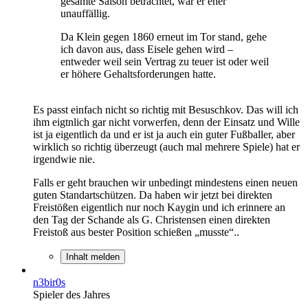
gesamte Saison betrachtet, war er eher
unauffällig.
Da Klein gegen 1860 erneut im Tor stand, gehe
ich davon aus, dass Eisele gehen wird –
entweder weil sein Vertrag zu teuer ist oder weil
er höhere Gehaltsforderungen hatte.
Es passt einfach nicht so richtig mit Besuschkov. Das will ich
ihm eigtnlich gar nicht vorwerfen, denn der Einsatz und Wille
ist ja eigentlich da und er ist ja auch ein guter Fußballer, aber
wirklich so richtig überzeugt (auch mal mehrere Spiele) hat er
irgendwie nie.
Falls er geht brauchen wir unbedingt mindestens einen neuen
guten Standartschützen. Da haben wir jetzt bei direkten
Freistößen eigentlich nur noch Kaygin und ich erinnere an
den Tag der Schande als G. Christensen einen direkten
Freistoß aus bester Position schießen „musste“..
Inhalt melden
n3bir0s
Spieler des Jahres