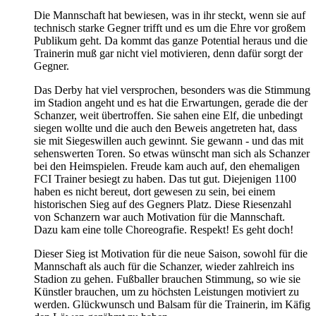
Die Mannschaft hat bewiesen, was in ihr steckt, wenn sie auf
technisch starke Gegner trifft und es um die Ehre vor großem
Publikum geht. Da kommt das ganze Potential heraus und die
Trainerin muß gar nicht viel motivieren, denn dafür sorgt der
Gegner.
Das Derby hat viel versprochen, besonders was die Stimmung
im Stadion angeht und es hat die Erwartungen, gerade die der
Schanzer, weit übertroffen. Sie sahen eine Elf, die unbedingt
siegen wollte und die auch den Beweis angetreten hat, dass
sie mit Siegeswillen auch gewinnt. Sie gewann - und das mit
sehenswerten Toren. So etwas wünscht man sich als Schanzer
bei den Heimspielen. Freude kam auch auf, den ehemaligen
FCI Trainer besiegt zu haben. Das tut gut. Diejenigen 1100
haben es nicht bereut, dort gewesen zu sein, bei einem
historischen Sieg auf des Gegners Platz. Diese Riesenzahl
von Schanzern war auch Motivation für die Mannschaft.
Dazu kam eine tolle Choreografie. Respekt! Es geht doch!
Dieser Sieg ist Motivation für die neue Saison, sowohl für die
Mannschaft als auch für die Schanzer, wieder zahlreich ins
Stadion zu gehen. Fußballer brauchen Stimmung, so wie sie
Künstler brauchen, um zu höchsten Leistungen motiviert zu
werden. Glückwunsch und Balsam für die Trainerin, im Käfig