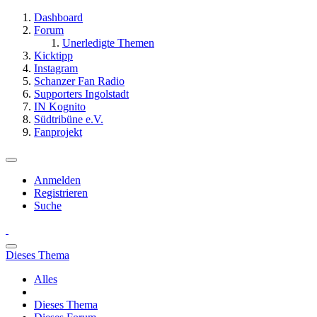
Dashboard
Forum
Unerledigte Themen
Kicktipp
Instagram
Schanzer Fan Radio
Supporters Ingolstadt
IN Kognito
Südtribüne e.V.
Fanprojekt
Anmelden
Registrieren
Suche
Dieses Thema
Alles
Dieses Thema