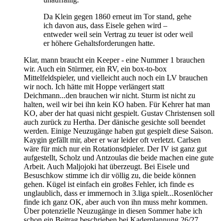
Da Klein gegen 1860 erneut im Tor stand, gehe
ich davon aus, dass Eisele gehen wird –
entweder weil sein Vertrag zu teuer ist oder weil
er höhere Gehaltsforderungen hatte.
Klar, mann braucht ein Keeper - eine Nummer 1 brauchen
wir. Auch ein Stürmer, ein RV, ein box-to-box
Mittelfeldspieler, und vielleicht auch noch ein LV brauchen
wir noch. Ich hätte mit Hoppe verlängert statt
Deichmann...den brauchen wir nicht. Sturm ist nicht zu
halten, weil wir bei ihn kein KO haben. Für Kehrer hat man
KO, aber der hat quasi nicht gespielt. Gustav Christensen soll
auch zurück zu Hertha. Der dänische gesichte soll beendet
werden. Einige Neuzugänge haben gut gespielt diese Saison.
Kaygin gefällt mir, aber er war leider oft verletzt. Carlsen
wäre für mich nur ein Rotationsdpieler. Der IV ist ganz gut
aufgestellt, Scholz und Antzoulas die beide machen eine gute
Arbeit. Auch Maljojoki hat überzeugt. Bei Eisele und
Besuschkow stimme ich dir völlig zu, die beide können
gehen. Kügel ist einfach ein großes Fehler, ich finde es
unglaublich, dass er immernoch in 3.liga spielt...Rosenlöcher
finde ich ganz OK, aber auch von ihn muss mehr kommen.
Über potenzielle Neuzugänge in diesen Sommer habe ich
schon ein Beitrag beschrieben bei Kaderplannung 26/27