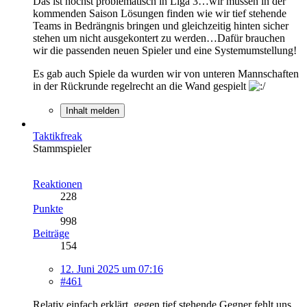
Das ist höchst problematisch in Liga 3…wir müssen in der
kommenden Saison Lösungen finden wie wir tief stehende
Teams in Bedrängnis bringen und gleichzeitig hinten sicher
stehen um nicht ausgekontert zu werden…Dafür brauchen
wir die passenden neuen Spieler und eine Systemumstellung!
Es gab auch Spiele da wurden wir von unteren Mannschaften
in der Rückrunde regelrecht an die Wand gespielt
Inhalt melden
Taktikfreak
Stammspieler
Reaktionen
228
Punkte
998
Beiträge
154
12. Juni 2025 um 07:16
#461
Relativ einfach erklärt, gegen tief stehende Gegner fehlt uns