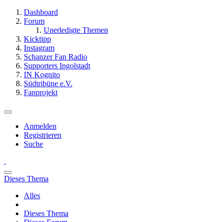
Dashboard
Forum
Unerledigte Themen
Kicktipp
Instagram
Schanzer Fan Radio
Supporters Ingolstadt
IN Kognito
Südtribüne e.V.
Fanprojekt
Anmelden
Registrieren
Suche
Dieses Thema
Alles
Dieses Thema