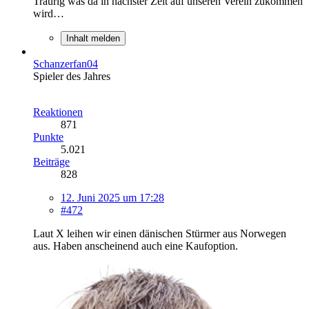
Traurig was da in nächster Zeit auf unseren Verein zukommen
wird…
Inhalt melden
Schanzerfan04
Spieler des Jahres
Reaktionen
871
Punkte
5.021
Beiträge
828
12. Juni 2025 um 17:28
#472
Laut X leihen wir einen dänischen Stürmer aus Norwegen
aus. Haben anscheinend auch eine Kaufoption.