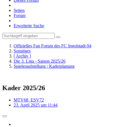
Dieses Forum
Seiten
Forum
Erweiterte Suche
Offizielles Fan Forum des FC Ingolstadt 04
Sonstiges
[ Archiv ]
Die 3. Liga - Saison 2025/26
Spieleraufstellung / Kaderplanung
Kader 2025/26
MTV68_ESV72
23. April 2025 um 11:44