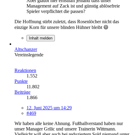
Aber glaubt hier ernsthaft jemand dass unser
Management auf Zack ist und günstig ablösefreie
Spieler verpflichtet die passen?
Die Hoffnung stirbt zuletzt, dass Rosenlöcher nicht das
einzige Korn für unsere blinden Hühner bleibt 😄
Inhalt melden
Altschanzer
Vereinslegende
Reaktionen
1.552
Punkte
11.802
Beiträge
1.866
12. Juni 2025 um 14:29
#469
Wir haben alle keine Ahnung. Fußballverstand haben nur
unser Manager Grilic und unsere Trainerin Wittmann.
Vielleicht will aber auch bei reduziertem Sold niemand unter