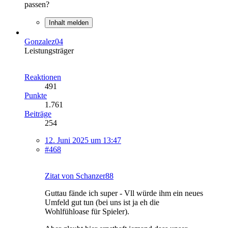
passen?
Inhalt melden
Gonzalez04
Leistungsträger
Reaktionen
491
Punkte
1.761
Beiträge
254
12. Juni 2025 um 13:47
#468
Zitat von Schanzer88
Guttau fände ich super - Vll würde ihm ein neues
Umfeld gut tun (bei uns ist ja eh die
Wohlfühloase für Spieler).