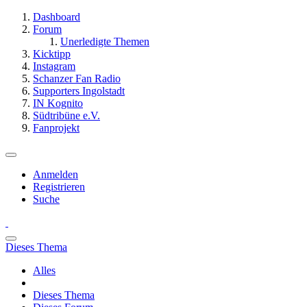
Dashboard
Forum
Unerledigte Themen
Kicktipp
Instagram
Schanzer Fan Radio
Supporters Ingolstadt
IN Kognito
Südtribüne e.V.
Fanprojekt
Anmelden
Registrieren
Suche
Dieses Thema
Alles
Dieses Thema