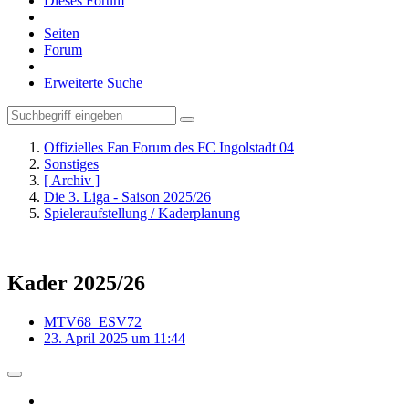
Dieses Forum
Seiten
Forum
Erweiterte Suche
Offizielles Fan Forum des FC Ingolstadt 04
Sonstiges
[ Archiv ]
Die 3. Liga - Saison 2025/26
Spieleraufstellung / Kaderplanung
Kader 2025/26
MTV68_ESV72
23. April 2025 um 11:44