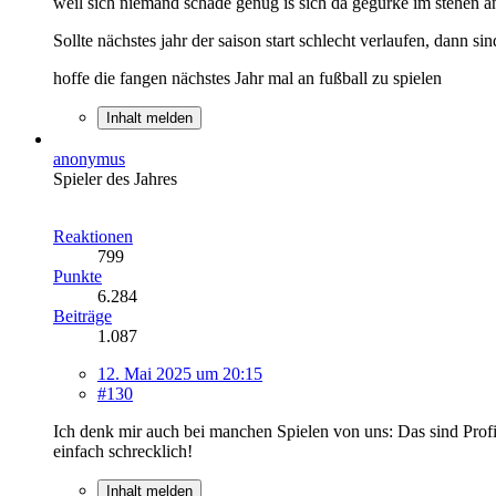
weil sich niemand schade genug is sich da gegurke im stehen 
Sollte nächstes jahr der saison start schlecht verlaufen, dann s
hoffe die fangen nächstes Jahr mal an fußball zu spielen
Inhalt melden
anonymus
Spieler des Jahres
Reaktionen
799
Punkte
6.284
Beiträge
1.087
12. Mai 2025 um 20:15
#130
Ich denk mir auch bei manchen Spielen von uns: Das sind Profi
einfach schrecklich!
Inhalt melden