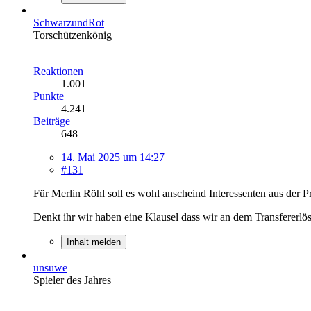
SchwarzundRot
Torschützenkönig
Reaktionen
1.001
Punkte
4.241
Beiträge
648
14. Mai 2025 um 14:27
#131
Für Merlin Röhl soll es wohl anscheind Interessenten aus der 
Denkt ihr wir haben eine Klausel dass wir an dem Transfererlös
Inhalt melden
unsuwe
Spieler des Jahres