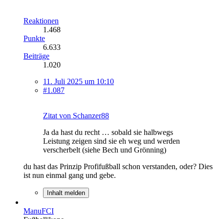
Reaktionen
1.468
Punkte
6.633
Beiträge
1.020
11. Juli 2025 um 10:10
#1.087
Zitat von Schanzer88
Ja da hast du recht … sobald sie halbwegs
Leistung zeigen sind sie eh weg und werden
verscherbelt (siehe Bech und Grönning)
du hast das Prinzip Profifußball schon verstanden, oder? Dies
ist nun einmal gang und gebe.
Inhalt melden
ManuFCI