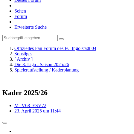
Dieses Forum
Seiten
Forum
Erweiterte Suche
Offizielles Fan Forum des FC Ingolstadt 04
Sonstiges
[ Archiv ]
Die 3. Liga - Saison 2025/26
Spieleraufstellung / Kaderplanung
Kader 2025/26
MTV68_ESV72
23. April 2025 um 11:44