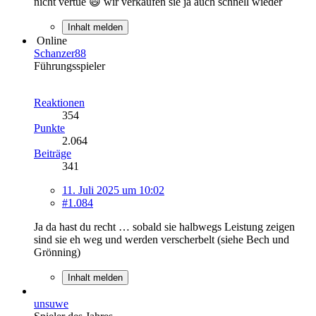
nicht vertue 😄 wir verkaufen sie ja auch schnell wieder
Inhalt melden
Online
Schanzer88
Führungsspieler
Reaktionen
354
Punkte
2.064
Beiträge
341
11. Juli 2025 um 10:02
#1.084
Ja da hast du recht … sobald sie halbwegs Leistung zeigen
sind sie eh weg und werden verscherbelt (siehe Bech und
Grönning)
Inhalt melden
unsuwe