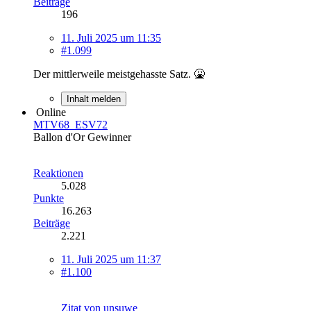
Beiträge
196
11. Juli 2025 um 11:35
#1.099
Der mittlerweile meistgehasste Satz. 🤮
Inhalt melden
Online
MTV68_ESV72
Ballon d'Or Gewinner
Reaktionen
5.028
Punkte
16.263
Beiträge
2.221
11. Juli 2025 um 11:37
#1.100
Zitat von unsuwe