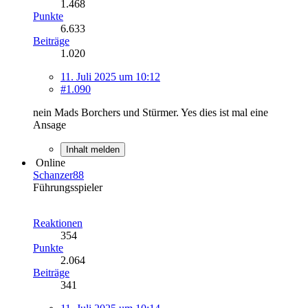
1.468
Punkte
6.633
Beiträge
1.020
11. Juli 2025 um 10:12
#1.090
nein Mads Borchers und Stürmer. Yes dies ist mal eine
Ansage
Inhalt melden
Online
Schanzer88
Führungsspieler
Reaktionen
354
Punkte
2.064
Beiträge
341