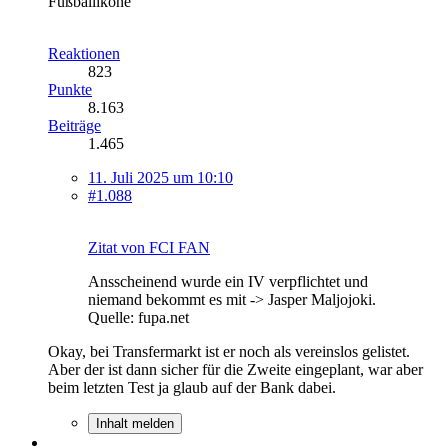
Fußballikone
Reaktionen
823
Punkte
8.163
Beiträge
1.465
11. Juli 2025 um 10:10
#1.088
Zitat von FCI FAN
Ansscheinend wurde ein IV verpflichtet und
niemand bekommt es mit -> Jasper Maljojoki.
Quelle: fupa.net
Okay, bei Transfermarkt ist er noch als vereinslos gelistet.
Aber der ist dann sicher für die Zweite eingeplant, war aber
beim letzten Test ja glaub auf der Bank dabei.
Inhalt melden