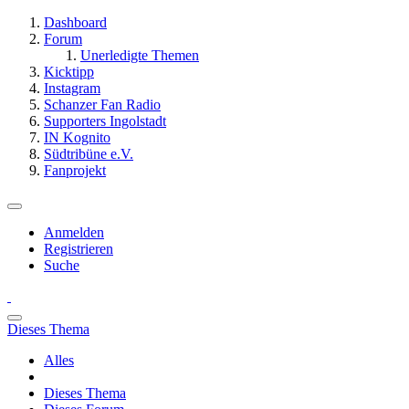
Dashboard
Forum
Unerledigte Themen
Kicktipp
Instagram
Schanzer Fan Radio
Supporters Ingolstadt
IN Kognito
Südtribüne e.V.
Fanprojekt
Anmelden
Registrieren
Suche
Dieses Thema
Alles
Dieses Thema