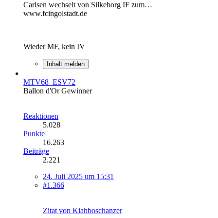
Carlsen wechselt von Silkeborg IF zum…
www.fcingolstadt.de
Wieder MF, kein IV
Inhalt melden
MTV68_ESV72
Ballon d'Or Gewinner
Reaktionen
5.028
Punkte
16.263
Beiträge
2.221
24. Juli 2025 um 15:31
#1.366
Zitat von Kiahboschanzer