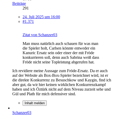
Beiträge
291
24. Juli 2025 um 16:00
#1.371
Zitat von Schanzer03
Man muss natürlich auch schauen für was man
die Spieler holt, Carlsen könnte entweder ein
Kanuric Ersatz sein oder einer der mit Fröde
konkurrieren soll, denn auch Sabrina weiß dass
Fröde nicht seine Topleistung abgerufen hat.
Ich revidiere meine Aussage zum Fröde-Ersatz. Da er auch
auf der Website als Box-Box-Spieler bezeichnet wird, ist er
die direkte Konkurrenz zu Besuschkow und Kaygin, find ich
aber gut, da wir hier keinen wirklichen Konkurrenzkampf
haben und ich Öztürk nicht auf dem Niveau zurzeit sehe und
Gül und Plath für mich defensiver sind.
Inhalt melden
Schanzer03