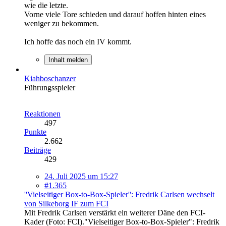
wie die letzte.
Vorne viele Tore schieden und darauf hoffen hinten eines
weniger zu bekommen.
Ich hoffe das noch ein IV kommt.
Inhalt melden
Kiahboschanzer
Führungsspieler
Reaktionen
497
Punkte
2.662
Beiträge
429
24. Juli 2025 um 15:27
#1.365
''Vielseitiger Box-to-Box-Spieler'': Fredrik Carlsen wechselt
von Silkeborg IF zum FCI
Mit Fredrik Carlsen verstärkt ein weiterer Däne den FCI-
Kader (Foto: FCI)."Vielseitiger Box-to-Box-Spieler": Fredrik