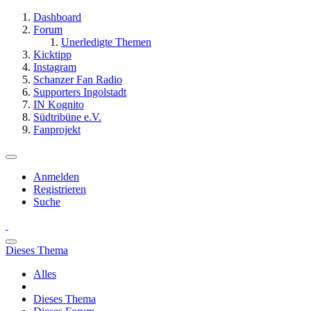
Dashboard
Forum
Unerledigte Themen
Kicktipp
Instagram
Schanzer Fan Radio
Supporters Ingolstadt
IN Kognito
Südtribüne e.V.
Fanprojekt
Anmelden
Registrieren
Suche
Dieses Thema
Alles
Dieses Thema