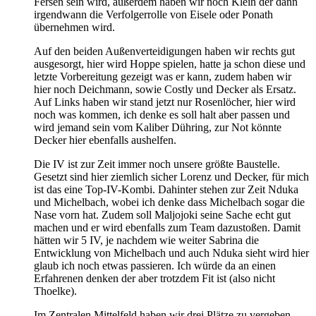
Fersen sein wird, außerdem haben wir noch Klein der dann
irgendwann die Verfolgerrolle von Eisele oder Ponath
übernehmen wird.
Auf den beiden Außenverteidigungen haben wir rechts gut
ausgesorgt, hier wird Hoppe spielen, hatte ja schon diese und
letzte Vorbereitung gezeigt was er kann, zudem haben wir
hier noch Deichmann, sowie Costly und Decker als Ersatz.
Auf Links haben wir stand jetzt nur Rosenlöcher, hier wird
noch was kommen, ich denke es soll halt aber passen und
wird jemand sein vom Kaliber Dühring, zur Not könnte
Decker hier ebenfalls aushelfen.
Die IV ist zur Zeit immer noch unsere größte Baustelle.
Gesetzt sind hier ziemlich sicher Lorenz und Decker, für mich
ist das eine Top-IV-Kombi. Dahinter stehen zur Zeit Nduka
und Michelbach, wobei ich denke dass Michelbach sogar die
Nase vorn hat. Zudem soll Maljojoki seine Sache echt gut
machen und er wird ebenfalls zum Team dazustoßen. Damit
hätten wir 5 IV, je nachdem wie weiter Sabrina die
Entwicklung von Michelbach und auch Nduka sieht wird hier
glaub ich noch etwas passieren. Ich würde da an einen
Erfahrenen denken der aber trotzdem Fit ist (also nicht
Thoelke).
Im Zentralen Mittelfeld haben wir drei Plätze zu vergeben.