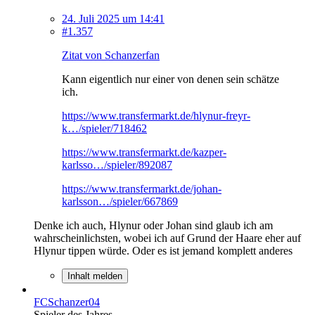
24. Juli 2025 um 14:41
#1.357
Zitat von Schanzerfan
Kann eigentlich nur einer von denen sein schätze
ich.
https://www.transfermarkt.de/hlynur-freyr-
k…/spieler/718462
https://www.transfermarkt.de/kazper-
karlsso…/spieler/892087
https://www.transfermarkt.de/johan-
karlsson…/spieler/667869
Denke ich auch, Hlynur oder Johan sind glaub ich am
wahrscheinlichsten, wobei ich auf Grund der Haare eher auf
Hlynur tippen würde. Oder es ist jemand komplett anderes
Inhalt melden
FCSchanzer04
Spieler des Jahres