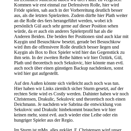
Kommen wir erst einmal zur Defensiven Rolle, hier wird
Fröde spielen, sah auch in der Vorbereitung deutlich besser
aus, als die letzten Spielzeiten. Zudem dürfte hier Plath weiter
an die Rolle des 6ers herangeführt werden, wobei ich
persönlich Gül auch sehr gerne auf dieser Position sehen
würde, da er auch ein anderes Spielerprofil hat als die
Anderen Beiden. Die beiden 8er Positionen sind auch klar mit
Kaygin und Besuschkow besetzt, gerade bei Besuschkow
wird ihm die offensivere Rolle deutlich besser liegen und
Kaygin als Box to Box Spieler wird hier das Gegenstück zu
ihm sein. In der zweiten Reihe hätten wir hier Öztürk, Gül,
Plath und theoretisch noch Sekulovic, hier könnte man evtl.
auch noch über einen günstigen Backup nachdenken, sonst
wird hier gut aufgestellt.
Auf den Außen könnte sich vielleicht auch noch was tun.
Hier haben wir Links ziemlich sicher Sturm gesetzt, auf der
rechten Seite wird es Costly werden. Dahinter haben wir noch
Christensen, Drakulic, Sekulovic und theoretisch noch einen
Deichmann. Je nachdem wie Sabrina die entwicklung von
Sekulovic und Drakulic hinbekommt brauchen wir hier
keinen mehr, sonst evtl. auch wieder eine Leihe oder ein
hungriger Spieler aus der Regio.
Im Sturm ist mMn. alles geklärt. F. Christensen wird unser