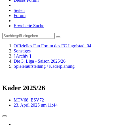
Dieses Forum
Seiten
Forum
Erweiterte Suche
Offizielles Fan Forum des FC Ingolstadt 04
Sonstiges
[ Archiv ]
Die 3. Liga - Saison 2025/26
Spieleraufstellung / Kaderplanung
Kader 2025/26
MTV68_ESV72
23. April 2025 um 11:44