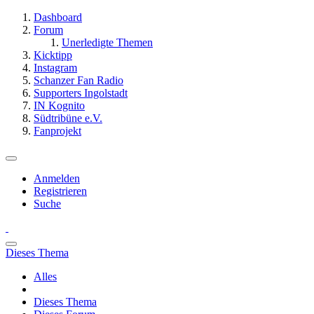
Dashboard
Forum
Unerledigte Themen
Kicktipp
Instagram
Schanzer Fan Radio
Supporters Ingolstadt
IN Kognito
Südtribüne e.V.
Fanprojekt
Anmelden
Registrieren
Suche
Dieses Thema
Alles
Dieses Thema