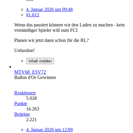
4. Januar 2026 um 09:48
#1.612
Wenn das passiert können wir den Laden zu machen - kein
vernünftiger Spieler will zum FCI
Planen wir jetzt dann schon für die RL?
Unfassbar!
Inhalt melden
MTV68_ESV72
Ballon d'Or Gewinner
Reaktionen
5.028
Punkte
16.263
Beiträge
2.221
4. Januar 2026 um 12:09