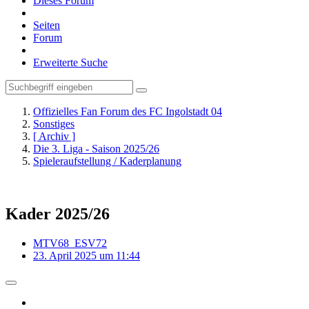
Dieses Forum
Seiten
Forum
Erweiterte Suche
Offizielles Fan Forum des FC Ingolstadt 04
Sonstiges
[ Archiv ]
Die 3. Liga - Saison 2025/26
Spieleraufstellung / Kaderplanung
Kader 2025/26
MTV68_ESV72
23. April 2025 um 11:44