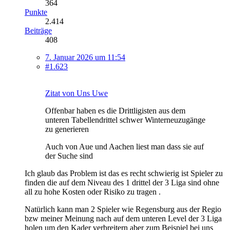
364
Punkte
2.414
Beiträge
408
7. Januar 2026 um 11:54
#1.623
Zitat von Uns Uwe
Offenbar haben es die Drittligisten aus dem
unteren Tabellendrittel schwer Winterneuzugänge
zu generieren
Auch von Aue und Aachen liest man dass sie auf
der Suche sind
Ich glaub das Problem ist das es recht schwierig ist Spieler zu
finden die auf dem Niveau des 1 drittel der 3 Liga sind ohne
all zu hohe Kosten oder Risiko zu tragen .
Natürlich kann man 2 Spieler wie Regensburg aus der Regio
bzw meiner Meinung nach auf dem unteren Level der 3 Liga
holen um den Kader verbreitern aber zum Beispiel bei uns