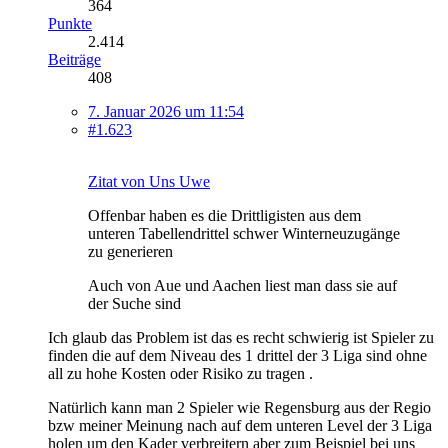
364
Punkte
2.414
Beiträge
408
7. Januar 2026 um 11:54
#1.623
Zitat von Uns Uwe
Offenbar haben es die Drittligisten aus dem
unteren Tabellendrittel schwer Winterneuzugänge
zu generieren
Auch von Aue und Aachen liest man dass sie auf
der Suche sind
Ich glaub das Problem ist das es recht schwierig ist Spieler zu
finden die auf dem Niveau des 1 drittel der 3 Liga sind ohne
all zu hohe Kosten oder Risiko zu tragen .
Natürlich kann man 2 Spieler wie Regensburg aus der Regio
bzw meiner Meinung nach auf dem unteren Level der 3 Liga
holen um den Kader verbreitern aber zum Beispiel bei uns