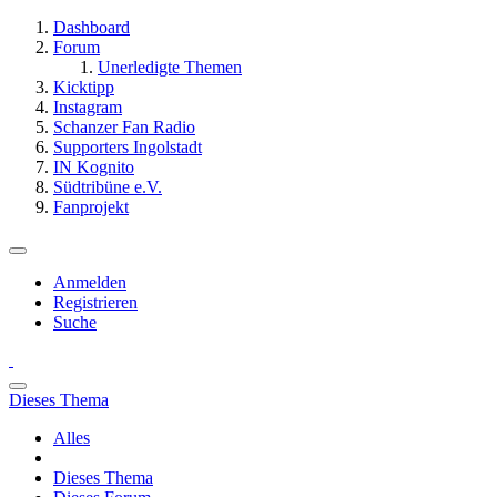
Dashboard
Forum
Unerledigte Themen
Kicktipp
Instagram
Schanzer Fan Radio
Supporters Ingolstadt
IN Kognito
Südtribüne e.V.
Fanprojekt
Anmelden
Registrieren
Suche
Dieses Thema
Alles
Dieses Thema