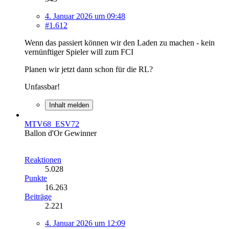
4. Januar 2026 um 09:48
#1.612
Wenn das passiert können wir den Laden zu machen - kein
vernünftiger Spieler will zum FCI
Planen wir jetzt dann schon für die RL?
Unfassbar!
Inhalt melden
MTV68_ESV72
Ballon d'Or Gewinner
Reaktionen
5.028
Punkte
16.263
Beiträge
2.221
4. Januar 2026 um 12:09