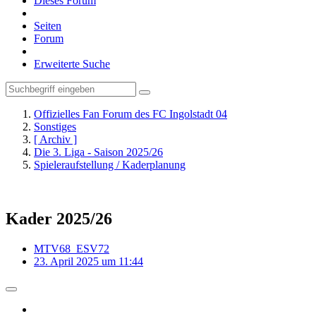
Dieses Forum
Seiten
Forum
Erweiterte Suche
Offizielles Fan Forum des FC Ingolstadt 04
Sonstiges
[ Archiv ]
Die 3. Liga - Saison 2025/26
Spieleraufstellung / Kaderplanung
Kader 2025/26
MTV68_ESV72
23. April 2025 um 11:44