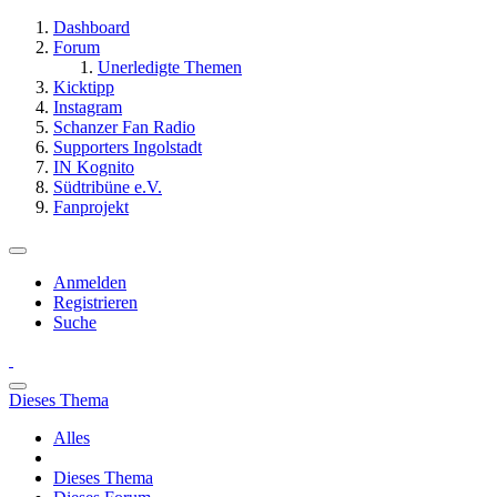
Dashboard
Forum
Unerledigte Themen
Kicktipp
Instagram
Schanzer Fan Radio
Supporters Ingolstadt
IN Kognito
Südtribüne e.V.
Fanprojekt
Anmelden
Registrieren
Suche
Dieses Thema
Alles
Dieses Thema