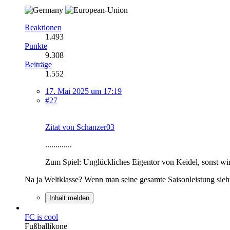
Reaktionen
1.493
Punkte
9.308
Beiträge
1.552
17. Mai 2025 um 17:19
#27
Zitat von Schanzer03
.............
Zum Spiel: Unglückliches Eigentor von Keidel, sonst wirk
Na ja Weltklasse? Wenn man seine gesamte Saisonleistung sieht
Inhalt melden
FC is cool
Fußballikone