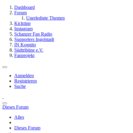
Dashboard
Forum
Unerledigte Themen
Kicktipp
Instagram
Schanzer Fan Radio
Supporters Ingolstadt
IN Kognito
Südtribüne e.V.
Fanprojekt
Anmelden
Registrieren
Suche
Dieses Forum
Alles
Dieses Forum