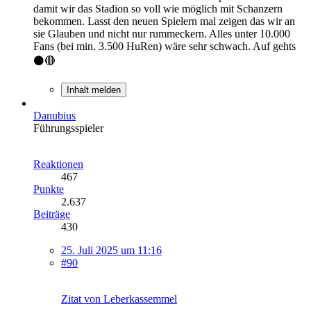
damit wir das Stadion so voll wie möglich mit Schanzern
bekommen. Lasst den neuen Spielern mal zeigen das wir an
sie Glauben und nicht nur rummeckern. Alles unter 10.000
Fans (bei min. 3.500 HuRen) wäre sehr schwach. Auf gehts
⚫️🔴
Inhalt melden
Danubius
Führungsspieler
Reaktionen
467
Punkte
2.637
Beiträge
430
25. Juli 2025 um 11:16
#90
Zitat von Leberkassemmel