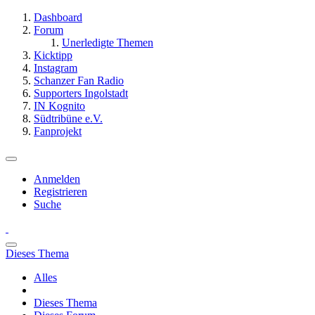
Dashboard
Forum
Unerledigte Themen
Kicktipp
Instagram
Schanzer Fan Radio
Supporters Ingolstadt
IN Kognito
Südtribüne e.V.
Fanprojekt
Anmelden
Registrieren
Suche
Dieses Thema
Alles
Dieses Thema