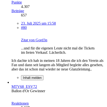
Punkte
4.307
Beiträge
657
23. Juli 2025 um 15:58
#80
Zitat von Gord3n
...und für die eigenen Leute nicht mal die Tickets
im freien Verkauf. Lächerlich.
Ich dachte ich hab in meinen 18 Jahren die ich den Verein als
Fan und dann seit langem als Mitglied begleite alles gesehen,
aber das ist schon mal wieder ne neue Glanzleistung..
Inhalt melden
MTV68_ESV72
Ballon d'Or Gewinner
Reaktionen