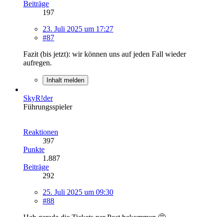
Beiträge
197
23. Juli 2025 um 17:27
#87
Fazit (bis jetzt): wir können uns auf jeden Fall wieder
aufregen.
Inhalt melden
SkyR!der
Führungsspieler
Reaktionen
397
Punkte
1.887
Beiträge
292
25. Juli 2025 um 09:30
#88