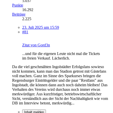
5.037
Punkte
16.292
Beiträge
2.225
23. Juli 2025 um 15:59
#81
Zitat von Gord3n
...und für die eigenen Leute nicht mal die Tickets
im freien Verkauf. Lächerlich.
Da die viel geschmähten Ingolstädter Erfolgsfans sowieso
nicht kommen, kann man das Stadion getrost mit Gästefans
voll machen. Ganz im Sinne des Sparkurses bringen die
Regensburger Eintrittsgelder und die paar "Restfans" aus
Ingolstadt, die können dann auch noch daheim bleiben! Das
Verhalten des Vereins wird durchaus noch immer etwas
merkwürdiger. Aus kurzfristiger, betriebswirtschaftlicher
Sicht, verständlich aus der Sicht der Nachhaltigkeit wie vom
DB im Interview betont, merkwürdig...
Inhalt melden