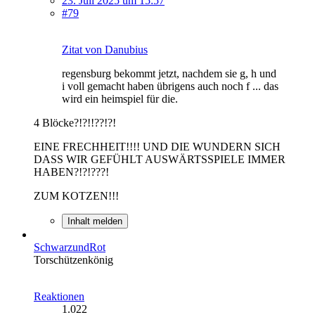
23. Juli 2025 um 15:57
#79
Zitat von Danubius
regensburg bekommt jetzt, nachdem sie g, h und
i voll gemacht haben übrigens auch noch f ... das
wird ein heimspiel für die.
4 Blöcke?!?!!??!?!
EINE FRECHHEIT!!!! UND DIE WUNDERN SICH
DASS WIR GEFÜHLT AUSWÄRTSSPIELE IMMER
HABEN?!?!???!
ZUM KOTZEN!!!
Inhalt melden
SchwarzundRot
Torschützenkönig
Reaktionen
1.022