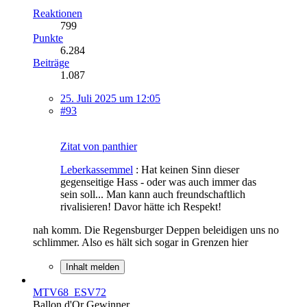
Reaktionen
799
Punkte
6.284
Beiträge
1.087
25. Juli 2025 um 12:05
#93
Zitat von panthier
Leberkassemmel
: Hat keinen Sinn dieser
gegenseitige Hass - oder was auch immer das
sein soll... Man kann auch freundschaftlich
rivalisieren! Davor hätte ich Respekt!
nah komm. Die Regensburger Deppen beleidigen uns no
schlimmer. Also es hält sich sogar in Grenzen hier
Inhalt melden
MTV68_ESV72
Ballon d'Or Gewinner