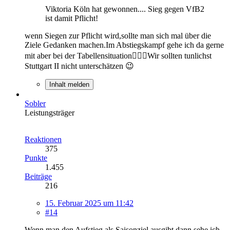
Viktoria Köln hat gewonnen.... Sieg gegen VfB2
ist damit Pflicht!
wenn Siegen zur Pflicht wird,sollte man sich mal über die
Ziele Gedanken machen.Im Abstiegskampf gehe ich da gerne
mit aber bei der Tabellensituation🤷🏼‍♂️Wir sollten tunlichst
Stuttgart II nicht unterschätzen 😉
Inhalt melden
Sobler
Leistungsträger
Reaktionen
375
Punkte
1.455
Beiträge
216
15. Februar 2025 um 11:42
#14
Wenn man den Aufstieg als Saisonziel ausgibt dann sehe ich