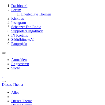
Dashboard
Forum
Unerledigte Themen
Kicktipp
Instagram
Schanzer Fan Radio
Supporters Ingolstadt
IN Kognito
Südtribüne e.V.
Fanprojekt
Anmelden
Registrieren
Suche
Dieses Thema
Alles
Dieses Thema