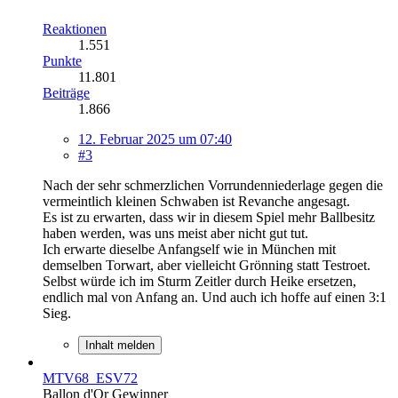
Reaktionen
1.551
Punkte
11.801
Beiträge
1.866
12. Februar 2025 um 07:40
#3
Nach der sehr schmerzlichen Vorrundenniederlage gegen die
vermeintlich kleinen Schwaben ist Revanche angesagt.
Es ist zu erwarten, dass wir in diesem Spiel mehr Ballbesitz
haben werden, was uns meist aber nicht gut tut.
Ich erwarte dieselbe Anfangself wie in München mit
demselben Torwart, aber vielleicht Grönning statt Testroet.
Selbst würde ich im Sturm Zeitler durch Heike ersetzen,
endlich mal von Anfang an. Und auch ich hoffe auf einen 3:1
Sieg.
Inhalt melden
MTV68_ESV72
Ballon d'Or Gewinner