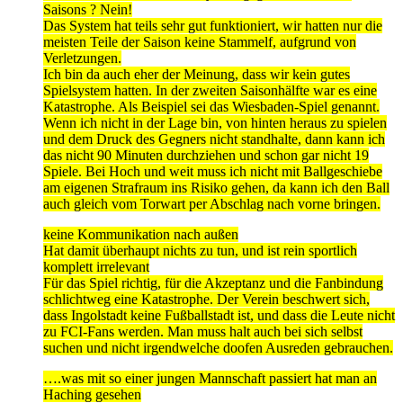
Saisons ? Nein!
Das System hat teils sehr gut funktioniert, wir hatten nur die
meisten Teile der Saison keine Stammelf, aufgrund von
Verletzungen.
Ich bin da auch eher der Meinung, dass wir kein gutes
Spielsystem hatten. In der zweiten Saisonhälfte war es eine
Katastrophe. Als Beispiel sei das Wiesbaden-Spiel genannt.
Wenn ich nicht in der Lage bin, von hinten heraus zu spielen
und dem Druck des Gegners nicht standhalte, dann kann ich
das nicht 90 Minuten durchziehen und schon gar nicht 19
Spiele. Bei Hoch und weit muss ich nicht mit Ballgeschiebe
am eigenen Strafraum ins Risiko gehen, da kann ich den Ball
auch gleich vom Torwart per Abschlag nach vorne bringen.
keine Kommunikation nach außen
Hat damit überhaupt nichts zu tun, und ist rein sportlich
komplett irrelevant
Für das Spiel richtig, für die Akzeptanz und die Fanbindung
schlichtweg eine Katastrophe. Der Verein beschwert sich,
dass Ingolstadt keine Fußballstadt ist, und dass die Leute nicht
zu FCI-Fans werden. Man muss halt auch bei sich selbst
suchen und nicht irgendwelche doofen Ausreden gebrauchen.
….was mit so einer jungen Mannschaft passiert hat man an
Haching gesehen