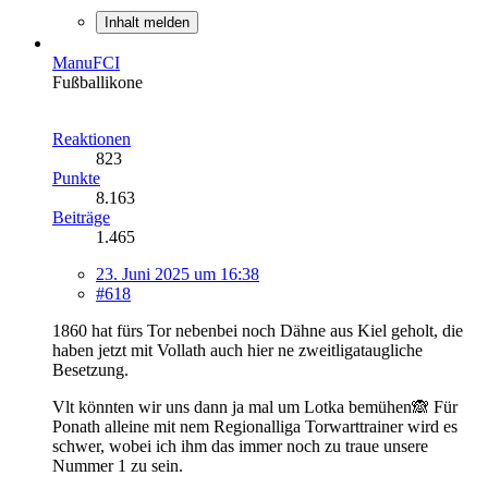
Inhalt melden
ManuFCI
Fußballikone
Reaktionen
823
Punkte
8.163
Beiträge
1.465
23. Juni 2025 um 16:38
#618
1860 hat fürs Tor nebenbei noch Dähne aus Kiel geholt, die
haben jetzt mit Vollath auch hier ne zweitligataugliche
Besetzung.
Vlt könnten wir uns dann ja mal um Lotka bemühen🙈 Für
Ponath alleine mit nem Regionalliga Torwarttrainer wird es
schwer, wobei ich ihm das immer noch zu traue unsere
Nummer 1 zu sein.