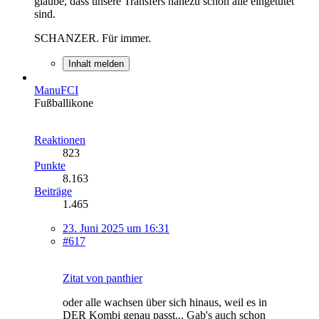
glaube, dass unsere Transfers nahezu schon alle eingetütet
sind.
SCHANZER. Für immer.
Inhalt melden
ManuFCI
Fußballikone
Reaktionen
823
Punkte
8.163
Beiträge
1.465
23. Juni 2025 um 16:31
#617
Zitat von panthier
oder alle wachsen über sich hinaus, weil es in
DER Kombi genau passt... Gab's auch schon