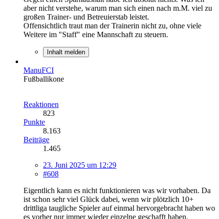
aber nicht verstehe, warum man sich einen nach m.M. viel zu
großen Trainer- und Betreuierstab leistet.
Offensichtlich traut man der Trainerin nicht zu, ohne viele
Weitere im "Staff" eine Mannschaft zu steuern.
Inhalt melden
ManuFCI
Fußballikone
Reaktionen
823
Punkte
8.163
Beiträge
1.465
23. Juni 2025 um 12:29
#608
Eigentlich kann es nicht funktionieren was wir vorhaben. Da
ist schon sehr viel Glück dabei, wenn wir plötzlich 10+
drittliga taugliche Spieler auf einmal hervorgebracht haben wo
es vorher nur immer wieder einzelne geschafft haben.