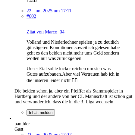
1.465
22. Juni 2025 um 17:11
#602
Zitat von Marco_04
Volland und Niederlechner spielen ja zu deutlich
günstigeren Konditionen.soweit ich gelesen habe
geht es den beiden nicht mehr ums Geld sondern
wollen nur was zurückgeben.
Unser Etat sollte locker reichen um sich was
Gutes aufzubauen.Aber viel Vertrauen hab ich in
die unseren leider nicht 🤷‍♂️
Die beiden schon ja, aber ein Pfeiffer als Stammspieler in
Hartberg und der andere von ner CL Mannschaft ist schon gut
und verwunderlich, dass die in die 3. Liga wechseln.
Inhalt melden
panthier
Gast
22. Juni 2025 um 17:27