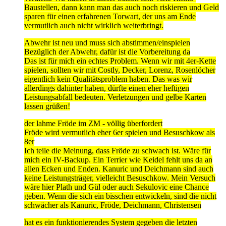
Baustellen, dann kann man das auch noch riskieren und Geld
sparen für einen erfahrenen Torwart, der uns am Ende
vermutlich auch nicht wirklich weiterbringt.
Abwehr ist neu und muss sich abstimmen/einspielen
Bezüglich der Abwehr, dafür ist die Vorbereitung da
Das ist für mich ein echtes Problem. Wenn wir mit 4er-Kette
spielen, sollten wir mit Costly, Decker, Lorenz, Rosenlöcher
eigentlich kein Qualitätsproblem haben. Das was wir
allerdings dahinter haben, dürfte einen eher heftigen
Leistungsabfall bedeuten. Verletzungen und gelbe Karten
lassen grüßen!
der lahme Fröde im ZM - völlig überfordert
Fröde wird vermutlich eher 6er spielen und Besuschkow als
8er
Ich teile die Meinung, dass Fröde zu schwach ist. Wäre für
mich ein IV-Backup. Ein Terrier wie Keidel fehlt uns da an
allen Ecken und Enden. Kanuric und Deichmann sind auch
keine Leistungsträger, vielleicht Besuschkow. Mein Versuch
wäre hier Plath und Gül oder auch Sekulovic eine Chance
geben. Wenn die sich ein bisschen entwickeln, sind die nicht
schwächer als Kanuric, Fröde, Deichmann, Christensen
hat es ein funktionierendes System gegeben die letzten