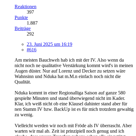
Reaktionen
397
Punkte
1.887
Beiträge
292
23. Juni 2025 um 16:19
#616
Am meisten Bauchweh hab ich mit der IV. Also wenn da
nicht noch ne qualitative Verstärkung kommt wird's in meinen
Augen düster. Nur auf Lorenz und Decker zu setzen wäre
Wahnsinn und Nduka hat m.M.n einfach noch nicht die
Qualität.
Nduka kommt in einer Regionalliga Saison auf ganze 580
gespielte Minuten und stand überwiegend nicht im Kader.
Klar, ich weiß nicht ob eine Klausel dahinter stand aber für
nen Stamm IV bzw. BackUp ist es für mich trotzdem gewaltig
zu wenig.
Vielleicht werden wir noch mit Fröde als IV überrascht. Aber
warten wir mal ab. Zeit ist prinzipiell noch genug und ich