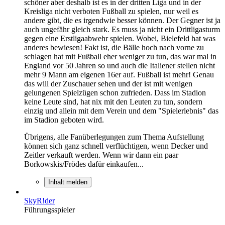
schöner aber deshalb ist es in der dritten Liga und in der
Kreisliga nicht verboten Fußball zu spielen, nur weil es
andere gibt, die es irgendwie besser können. Der Gegner ist ja
auch ungefähr gleich stark. Es muss ja nicht ein Drittligasturm
gegen eine Erstligaabwehr spielen. Wobei, Bielefeld hat was
anderes bewiesen! Fakt ist, die Bälle hoch nach vorne zu
schlagen hat mit Fußball eher weniger zu tun, das war mal in
England vor 50 Jahren so und auch die Italiener stellen nicht
mehr 9 Mann am eigenen 16er auf. Fußball ist mehr! Genau
das will der Zuschauer sehen und der ist mit wenigen
gelungenen Spielzügen schon zufrieden. Dass im Stadion
keine Leute sind, hat nix mit den Leuten zu tun, sondern
einzig und allein mit dem Verein und dem "Spielerlebnis" das
im Stadion geboten wird.
Übrigens, alle Fanüberlegungen zum Thema Aufstellung
können sich ganz schnell verflüchtigen, wenn Decker und
Zeitler verkauft werden. Wenn wir dann ein paar
Borkowskis/Frödes dafür einkaufen...
Inhalt melden
SkyR!der
Führungsspieler