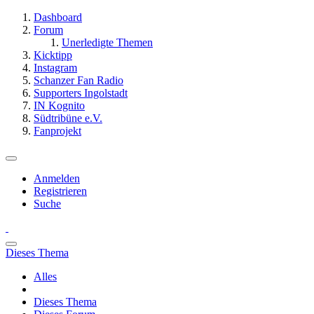
Dashboard
Forum
Unerledigte Themen
Kicktipp
Instagram
Schanzer Fan Radio
Supporters Ingolstadt
IN Kognito
Südtribüne e.V.
Fanprojekt
Anmelden
Registrieren
Suche
Dieses Thema
Alles
Dieses Thema