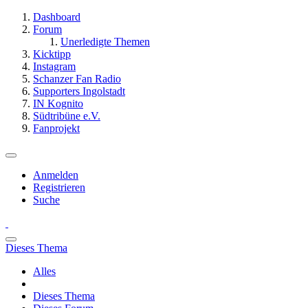
Dashboard
Forum
Unerledigte Themen
Kicktipp
Instagram
Schanzer Fan Radio
Supporters Ingolstadt
IN Kognito
Südtribüne e.V.
Fanprojekt
Anmelden
Registrieren
Suche
Dieses Thema
Alles
Dieses Thema