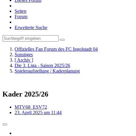
Dieses Forum
Seiten
Forum
Erweiterte Suche
Offizielles Fan Forum des FC Ingolstadt 04
Sonstiges
[ Archiv ]
Die 3. Liga - Saison 2025/26
Spieleraufstellung / Kaderplanung
Kader 2025/26
MTV68_ESV72
23. April 2025 um 11:44