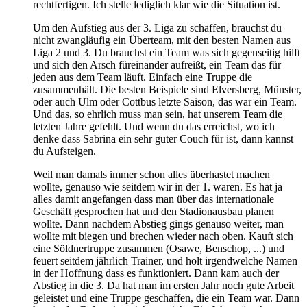
rechtfertigen. Ich stelle lediglich klar wie die Situation ist.
Um den Aufstieg aus der 3. Liga zu schaffen, brauchst du
nicht zwangläufig ein Überteam, mit den besten Namen aus
Liga 2 und 3. Du brauchst ein Team was sich gegenseitig hilft
und sich den Arsch füreinander aufreißt, ein Team das für
jeden aus dem Team läuft. Einfach eine Truppe die
zusammenhält. Die besten Beispiele sind Elversberg, Münster,
oder auch Ulm oder Cottbus letzte Saison, das war ein Team.
Und das, so ehrlich muss man sein, hat unserem Team die
letzten Jahre gefehlt. Und wenn du das erreichst, wo ich
denke dass Sabrina ein sehr guter Couch für ist, dann kannst
du Aufsteigen.
Weil man damals immer schon alles überhastet machen
wollte, genauso wie seitdem wir in der 1. waren. Es hat ja
alles damit angefangen dass man über das internationale
Geschäft gesprochen hat und den Stadionausbau planen
wollte. Dann nachdem Abstieg gings genauso weiter, man
wollte mit biegen und brechen wieder nach oben. Kauft sich
eine Söldnertruppe zusammen (Osawe, Benschop, ...) und
feuert seitdem jährlich Trainer, und holt irgendwelche Namen
in der Hoffnung dass es funktioniert. Dann kam auch der
Abstieg in die 3. Da hat man im ersten Jahr noch gute Arbeit
geleistet und eine Truppe geschaffen, die ein Team war. Dann