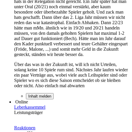
hats in der Relegation nicht gereicht. Ein Jahr später hat man
unter Oral (20/21) noch einmal verstärkt, aber kaum
besondere oder überbezahlte Spieler geholt. Und zack man
hats geschafft. Dann über das 2. Liga Jahr müssen wir nicht
reden das war katastrophal. Einfach Abhaken. Dann 22/23
hätte man mMn. ähnlich wie in 19/20 und 20/21 handeln
müssen, von den damals geholten Spielern hat maximal 1-2
auf Dauer gut funktioniert (Bech). Hätte man im Jahr darauf
den Kader punktuell verbessert und teure Gehälter eingespart
(Fröde, Malone, ...) und somit mehr Geld in die Zukunft
gesteckt, ständen wir heute besser da.
Über das was in der Zukunft ist, will ich nicht Urteilen,
solang keine 10 Spiele rum sind. Nächstes Jahr laufen wieder
ein paar Verträge aus, wobei viele auch Leihspieler sind oder
Spieler wo es sich diese Saison entscheidet ob sie bleiben
oder nicht. Also einfach mal abwarten
Inhalt melden
Online
Leberkassemmel
Leistungsträger
Reaktionen