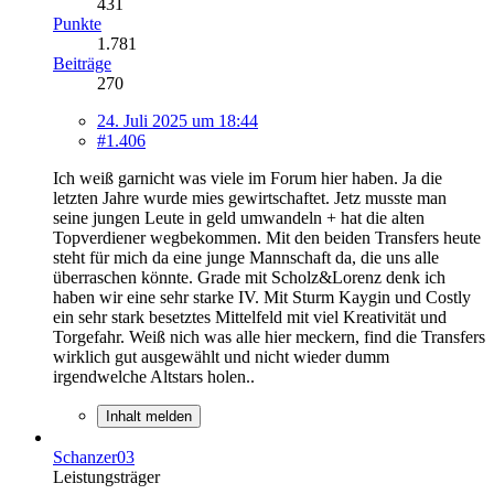
431
Punkte
1.781
Beiträge
270
24. Juli 2025 um 18:44
#1.406
Ich weiß garnicht was viele im Forum hier haben. Ja die
letzten Jahre wurde mies gewirtschaftet. Jetz musste man
seine jungen Leute in geld umwandeln + hat die alten
Topverdiener wegbekommen. Mit den beiden Transfers heute
steht für mich da eine junge Mannschaft da, die uns alle
überraschen könnte. Grade mit Scholz&Lorenz denk ich
haben wir eine sehr starke IV. Mit Sturm Kaygin und Costly
ein sehr stark besetztes Mittelfeld mit viel Kreativität und
Torgefahr. Weiß nich was alle hier meckern, find die Transfers
wirklich gut ausgewählt und nicht wieder dumm
irgendwelche Altstars holen..
Inhalt melden
Schanzer03
Leistungsträger