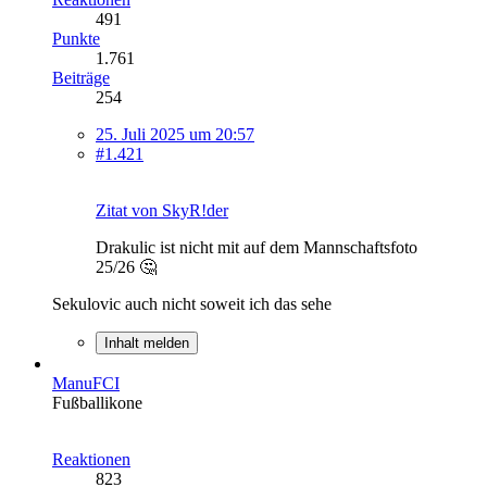
491
Punkte
1.761
Beiträge
254
25. Juli 2025 um 20:57
#1.421
Zitat von SkyR!der
Drakulic ist nicht mit auf dem Mannschaftsfoto
25/26 🤔
Sekulovic auch nicht soweit ich das sehe
Inhalt melden
ManuFCI
Fußballikone
Reaktionen
823