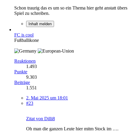
Schon traurig das es um so ein Thema hier geht anstatt übers
Spiel zu schreiben.
Inhalt melden
FC is cool
Fußballikone
Reaktionen
1.493
Punkte
9.303
Beiträge
1.551
2. Mai 2025 um 18:01
#23
Zitat von Dilli8
Oh man die ganzen Leute hier mitm Stock im ….