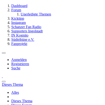
Dashboard
Forum
Unerledigte Themen
Kicktipp
Instagram
Schanzer Fan Radio
Supporters Ingolstadt
IN Kognito
Südtribüne e.V.
Fanprojekt
Anmelden
Registrieren
Suche
Dieses Thema
Alles
Dieses Thema