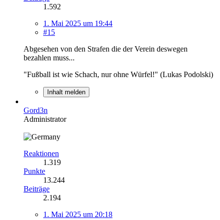
1.592
1. Mai 2025 um 19:44
#15
Abgesehen von den Strafen die der Verein deswegen
bezahlen muss...
"Fußball ist wie Schach, nur ohne Würfel!" (Lukas Podolski)
Inhalt melden
Gord3n
Administrator
Reaktionen
1.319
Punkte
13.244
Beiträge
2.194
1. Mai 2025 um 20:18