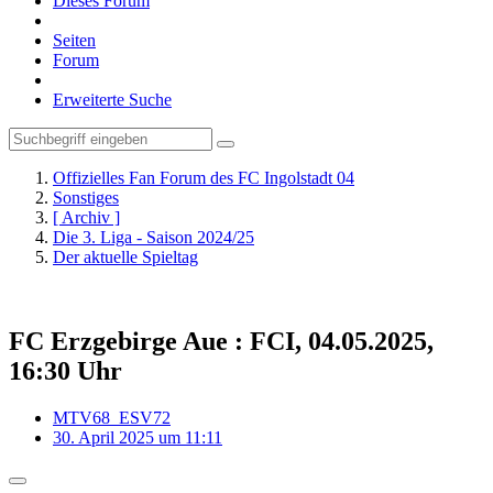
Dieses Forum
Seiten
Forum
Erweiterte Suche
Offizielles Fan Forum des FC Ingolstadt 04
Sonstiges
[ Archiv ]
Die 3. Liga - Saison 2024/25
Der aktuelle Spieltag
FC Erzgebirge Aue : FCI, 04.05.2025,
16:30 Uhr
MTV68_ESV72
30. April 2025 um 11:11