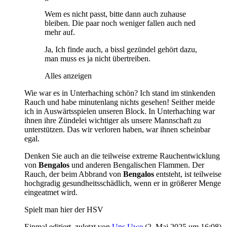
Wem es nicht passt, bitte dann auch zuhause
bleiben. Die paar noch weniger fallen auch ned
mehr auf.
Ja, Ich finde auch, a bissl gezündel gehört dazu,
man muss es ja nicht übertreiben.
Alles anzeigen
Wie war es in Unterhaching schön? Ich stand im stinkenden
Rauch und habe minutenlang nichts gesehen! Seither meide
ich in Auswärtsspielen unseren Block. In Unterhaching war
ihnen ihre Zündelei wichtiger als unsere Mannschaft zu
unterstützen. Das wir verloren haben, war ihnen scheinbar
egal.
Denken Sie auch an die teilweise extreme Rauchentwicklung
von
Bengalos
und anderen Bengalischen Flammen. Der
Rauch, der beim Abbrand von
Bengalos
entsteht, ist teilweise
hochgradig gesundheitsschädlich, wenn er in größerer Menge
eingeatmet wird.
Spielt man hier der HSV
Einmal editiert, zuletzt von
Uns Uwe
(
2. Mai 2025 um 16:08
)