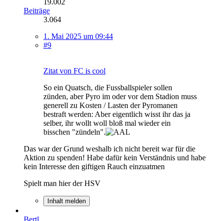
19.002
Beiträge
3.064
1. Mai 2025 um 09:44
#9
Zitat von FC is cool
So ein Quatsch, die Fussballspieler sollen
zünden, aber Pyro im oder vor dem Stadion muss
generell zu Kosten / Lasten der Pyromanen
bestraft werden: Aber eigentlich wisst ihr das ja
selber, ihr wollt woll bloß mal wieder ein
bisschen "zündeln".
Das war der Grund weshalb ich nicht bereit war für die
Aktion zu spenden! Habe dafür kein Verständnis und habe
kein Interesse den giftigen Rauch einzuatmen
Spielt man hier der HSV
Inhalt melden
Bertl