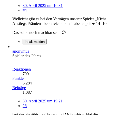
30. April 2025 um 16:31
#4
Vielleicht gibt es bei den Verträgen unserer Spieler „Nicht
Abstiegs Prämien“ bei erreichen der Tabellenplätze 14 -10.
Das sollte noch machbar sein. 😉
Inhalt melden
anonymus
Spieler des Jahres
Reaktionen
799
Punkte
6.284
Beiträge
1.087
30. April 2025 um 19:21
#5
laut der Su gibts ne Choreo ubd Motto shirts. Hat die