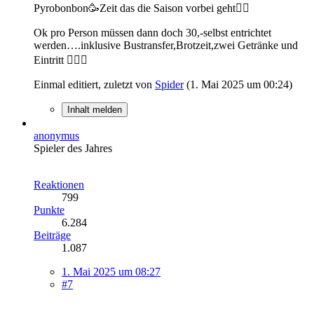
Pyrobonbon🥳Zeit das die Saison vorbei geht✌🏻
Ok pro Person müssen dann doch 30,-selbst entrichtet
werden….inklusive Bustransfer,Brotzeit,zwei Getränke und
Eintritt 🙋🏼‍♂️
Einmal editiert, zuletzt von
Spider
(
1. Mai 2025 um 00:24
)
Inhalt melden
anonymus
Spieler des Jahres
Reaktionen
799
Punkte
6.284
Beiträge
1.087
1. Mai 2025 um 08:27
#7