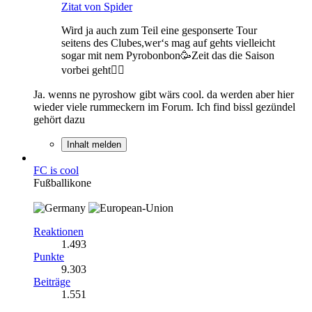
Zitat von Spider
Wird ja auch zum Teil eine gesponserte Tour
seitens des Clubes,wer‘s mag auf gehts vielleicht
sogar mit nem Pyrobonbon🥳Zeit das die Saison
vorbei geht✌🏻
Ja. wenns ne pyroshow gibt wärs cool. da werden aber hier
wieder viele rummeckern im Forum. Ich find bissl gezündel
gehört dazu
Inhalt melden
FC is cool
Fußballikone
Reaktionen
1.493
Punkte
9.303
Beiträge
1.551