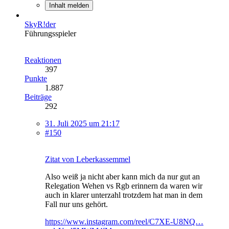
Inhalt melden
SkyR!der
Führungsspieler
Reaktionen
397
Punkte
1.887
Beiträge
292
31. Juli 2025 um 21:17
#150
Zitat von Leberkassemmel
Also weiß ja nicht aber kann mich da nur gut an
Relegation Wehen vs Rgb erinnern da waren wir
auch in klarer unterzahl trotzdem hat man in dem
Fall nur uns gehört.
https://www.instagram.com/reel/C7XE-U8NQ…