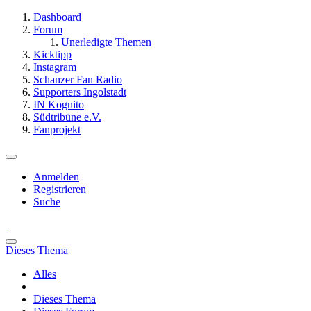
Dashboard
Forum
Unerledigte Themen
Kicktipp
Instagram
Schanzer Fan Radio
Supporters Ingolstadt
IN Kognito
Südtribüne e.V.
Fanprojekt
Anmelden
Registrieren
Suche
Dieses Thema
Alles
Dieses Thema