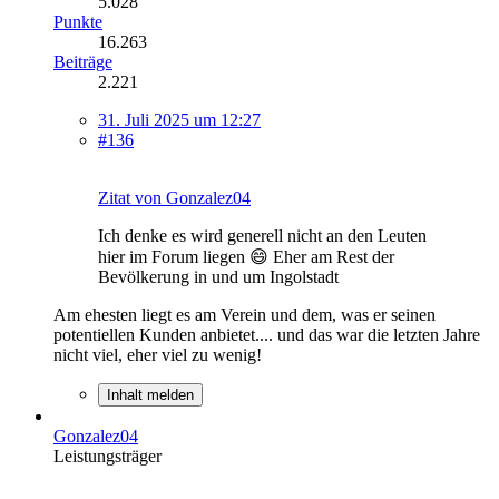
5.028
Punkte
16.263
Beiträge
2.221
31. Juli 2025 um 12:27
#136
Zitat von Gonzalez04
Ich denke es wird generell nicht an den Leuten
hier im Forum liegen 😄 Eher am Rest der
Bevölkerung in und um Ingolstadt
Am ehesten liegt es am Verein und dem, was er seinen
potentiellen Kunden anbietet.... und das war die letzten Jahre
nicht viel, eher viel zu wenig!
Inhalt melden
Gonzalez04
Leistungsträger