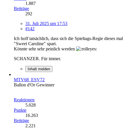
1.887
Beiträge
292
31. Juli 2025 um 17:53
#142
Ich hoff tatsächlich, dass sich die Spieltags-Regie dieses mal
"Sweet Caroline" spart.
Könnte sehr sehr peinlich werden
SCHANZER. Für immer.
Inhalt melden
MTV68_ESV72
Ballon d'Or Gewinner
Reaktionen
5.028
Punkte
16.263
Beiträge
2.221