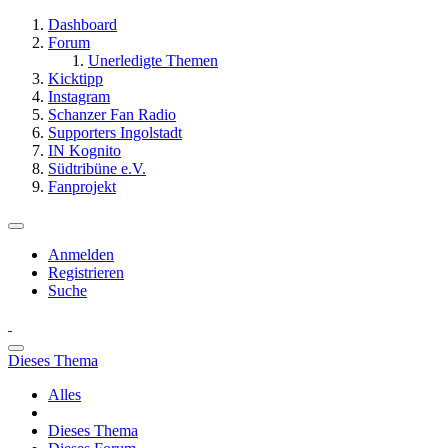
Dashboard
Forum
Unerledigte Themen
Kicktipp
Instagram
Schanzer Fan Radio
Supporters Ingolstadt
IN Kognito
Südtribüne e.V.
Fanprojekt
Anmelden
Registrieren
Suche
Dieses Thema
Alles
Dieses Thema