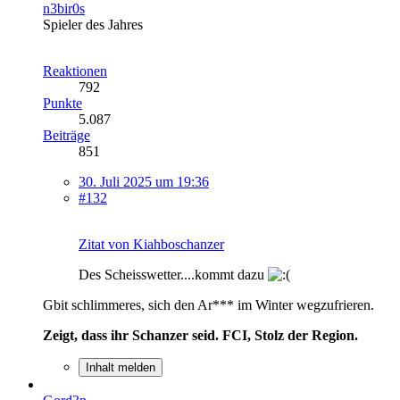
n3bir0s
Spieler des Jahres
Reaktionen
792
Punkte
5.087
Beiträge
851
30. Juli 2025 um 19:36
#132
Zitat von Kiahboschanzer
Des Scheisswetter....kommt dazu
Gbit schlimmeres, sich den Ar*** im Winter wegzufrieren.
Zeigt, dass ihr Schanzer seid. FCI, Stolz der Region.
Inhalt melden