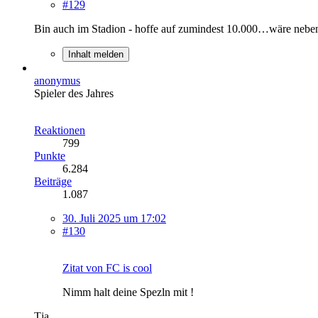
#129
Bin auch im Stadion - hoffe auf zumindest 10.000…wäre nebe
Inhalt melden
anonymus
Spieler des Jahres
Reaktionen
799
Punkte
6.284
Beiträge
1.087
30. Juli 2025 um 17:02
#130
Zitat von FC is cool
Nimm halt deine Spezln mit !
Tja...