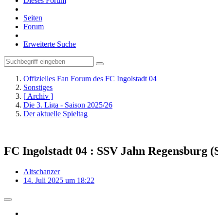
Dieses Forum
Seiten
Forum
Erweiterte Suche
Offizielles Fan Forum des FC Ingolstadt 04
Sonstiges
[ Archiv ]
Die 3. Liga - Saison 2025/26
Der aktuelle Spieltag
FC Ingolstadt 04 : SSV Jahn Regensburg (S
Altschanzer
14. Juli 2025 um 18:22