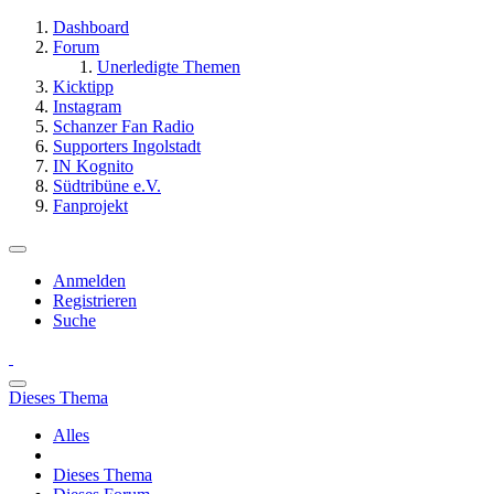
Dashboard
Forum
Unerledigte Themen
Kicktipp
Instagram
Schanzer Fan Radio
Supporters Ingolstadt
IN Kognito
Südtribüne e.V.
Fanprojekt
Anmelden
Registrieren
Suche
Dieses Thema
Alles
Dieses Thema