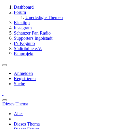
Dashboard
Forum
Unerledigte Themen
Kicktipp
Instagram
Schanzer Fan Radio
Supporters Ingolstadt
IN Kognito
Südtribüne e.V.
Fanprojekt
Anmelden
Registrieren
Suche
Dieses Thema
Alles
Dieses Thema