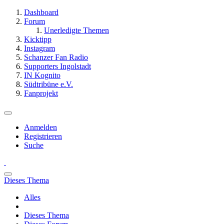
Dashboard
Forum
Unerledigte Themen
Kicktipp
Instagram
Schanzer Fan Radio
Supporters Ingolstadt
IN Kognito
Südtribüne e.V.
Fanprojekt
Anmelden
Registrieren
Suche
Dieses Thema
Alles
Dieses Thema