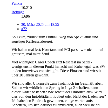
Punkte
10.210
Beiträge
1.696
30. März 2025 um 18:55
#72
So Leute, zurück zum Fußball, weg von Spekulatius und
sonstiger Kaffeesatzleserei.
Wir halten mal fest: Konstanz und FCI passt iwie nicht - mal
grausam, mal mitreißend.
Viel wichtiger: Unser Coach sitzt Rest fest im Sattel -
wenigstens in diesem Punkt herrscht mal Ruhe, egal, was SW
in den Interviews von sich gibt. Diese Phrasen sind wir seit
über 20 Jahren gewohnt.
Wir sind aller Unkenrufe zum Trotz noch im Geschäft, aber:
Sollten wir wirklich den Sprung in Liga 2 schaffen, kann
dieser Kader bestehen? Wie schaut der Umbruch aus? Wird
dies von den Ingolstädtern goutiert oder bleibt der Laden leer?
Ich habe den Eindruck gewonnen, einige warten aufs
Scheitern, um sich darüber zu amüsieren, auch weil sie del