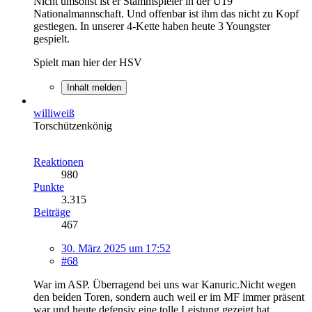
Nicht umsonst ist er Stammspieler in der U19
Nationalmannschaft. Und offenbar ist ihm das nicht zu Kopf
gestiegen. In unserer 4-Kette haben heute 3 Youngster
gespielt.
Spielt man hier der HSV
Inhalt melden
williweiß
Torschützenkönig
Reaktionen
980
Punkte
3.315
Beiträge
467
30. März 2025 um 17:52
#68
War im ASP. Überragend bei uns war Kanuric.Nicht wegen
den beiden Toren, sondern auch weil er im MF immer präsent
war und heute defensiv eine tolle Leistung gezeigt hat.