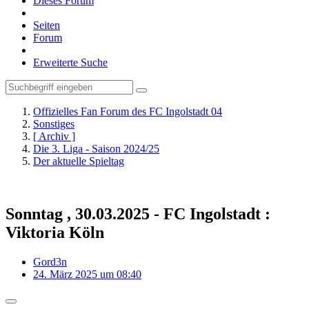
Dieses Forum
Seiten
Forum
Erweiterte Suche
Offizielles Fan Forum des FC Ingolstadt 04
Sonstiges
[ Archiv ]
Die 3. Liga - Saison 2024/25
Der aktuelle Spieltag
Sonntag , 30.03.2025 - FC Ingolstadt :
Viktoria Köln
Gord3n
24. März 2025 um 08:40