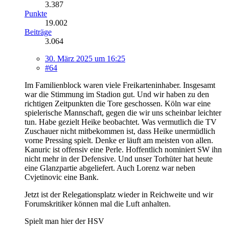
3.387
Punkte
19.002
Beiträge
3.064
30. März 2025 um 16:25
#64
Im Familienblock waren viele Freikarteninhaber. Insgesamt
war die Stimmung im Stadion gut. Und wir haben zu den
richtigen Zeitpunkten die Tore geschossen. Köln war eine
spielerische Mannschaft, gegen die wir uns scheinbar leichter
tun. Habe gezielt Heike beobachtet. Was vermutlich die TV
Zuschauer nicht mitbekommen ist, dass Heike unermüdlich
vorne Pressing spielt. Denke er läuft am meisten von allen.
Kanuric ist offensiv eine Perle. Hoffentlich nominiert SW ihn
nicht mehr in der Defensive. Und unser Torhüter hat heute
eine Glanzpartie abgeliefert. Auch Lorenz war neben
Cvjetinovic eine Bank.
Jetzt ist der Relegationsplatz wieder in Reichweite und wir
Forumskritiker können mal die Luft anhalten.
Spielt man hier der HSV