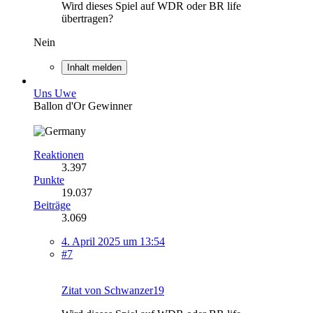
Wird dieses Spiel auf WDR oder BR life
übertragen?
Nein
Inhalt melden
Uns Uwe
Ballon d'Or Gewinner
Reaktionen
3.397
Punkte
19.037
Beiträge
3.069
4. April 2025 um 13:54
#7
Zitat von Schwanzer19