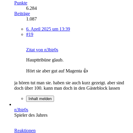
Punkte
6.284
Beiträge
1.087
6. April 2025 um 13:39
#19
Zitat von n3bir0s
Haupttribüne glaub.
Hört sie aber gut auf Magenta 👍
ja hören tut man sie. haben sie auch kurz gezeigt. aber sind
doch über 100. kann man doch in den Gästeblock lassen
Inhalt melden
n3bir0s
Spieler des Jahres
Reaktionen