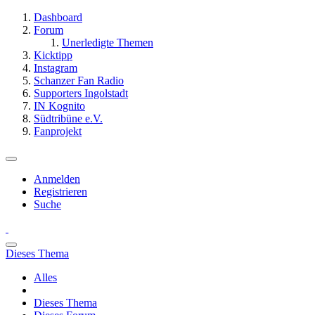
Dashboard
Forum
Unerledigte Themen
Kicktipp
Instagram
Schanzer Fan Radio
Supporters Ingolstadt
IN Kognito
Südtribüne e.V.
Fanprojekt
Anmelden
Registrieren
Suche
Dieses Thema
Alles
Dieses Thema