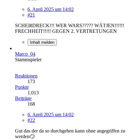
6. April 2025 um 14:02
#21
SCHEIßDRECK!!! WER WARS????? WÄTJEN!!!!!!
FRECHHEIT!!!!! GEGEN 2. VERTRETUNGEN
Inhalt melden
Marco_04
Stammspieler
Reaktionen
173
Punkte
1.013
Beiträge
168
6. April 2025 um 14:02
#22
Gut das der da so durchgehen kann ohne angegriffen zu
werden🙄