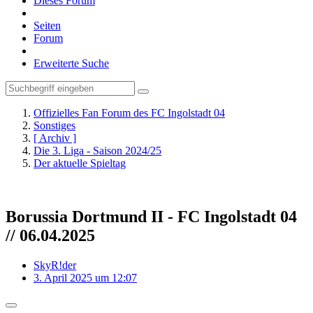
Dieses Forum
Seiten
Forum
Erweiterte Suche
Offizielles Fan Forum des FC Ingolstadt 04
Sonstiges
[ Archiv ]
Die 3. Liga - Saison 2024/25
Der aktuelle Spieltag
Borussia Dortmund II - FC Ingolstadt 04
// 06.04.2025
SkyR!der
3. April 2025 um 12:07