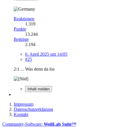
Reaktionen
1.319
Punkte
13.244
Beiträge
2.194
6. April 2025 um 14:05
#25
2:1 ... Was denn da los
Inhalt melden
Impressum
Datenschutzerklärung
Kontakt
Community-Software:
WoltLab Suite™