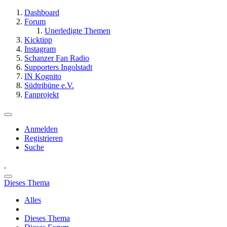
Dashboard
Forum
Unerledigte Themen
Kicktipp
Instagram
Schanzer Fan Radio
Supporters Ingolstadt
IN Kognito
Südtribüne e.V.
Fanprojekt
Anmelden
Registrieren
Suche
Dieses Thema
Alles
Dieses Thema