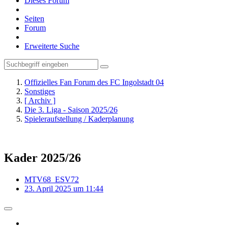
Dieses Forum
Seiten
Forum
Erweiterte Suche
Offizielles Fan Forum des FC Ingolstadt 04
Sonstiges
[ Archiv ]
Die 3. Liga - Saison 2025/26
Spieleraufstellung / Kaderplanung
Kader 2025/26
MTV68_ESV72
23. April 2025 um 11:44