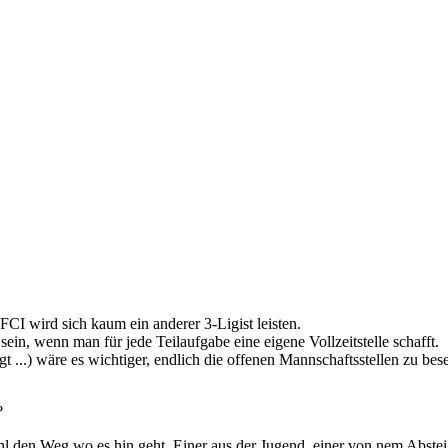
FCI wird sich kaum ein anderer 3-Ligist leisten.
 sein, wenn man für jede Teilaufgabe eine eigene Vollzeitstelle schafft.
gt ...) wäre es wichtiger, endlich die offenen Mannschaftsstellen zu bes
?
l den Weg wo es hin geht. Einer aus der Jugend, einer von nem Absteige