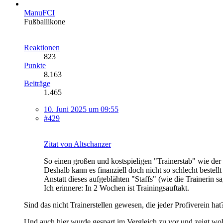
ManuFCI
Fußballikone
Reaktionen
823
Punkte
8.163
Beiträge
1.465
10. Juni 2025 um 09:55
#429
Zitat von Altschanzer
So einen großen und kostspieligen "Trainerstab" wie der 
Deshalb kann es finanziell doch nicht so schlecht bestellt
Anstatt dieses aufgeblähten "Staffs" (wie die Trainerin sa
Ich erinnere: In 2 Wochen ist Trainingsauftakt.
Sind das nicht Trainerstellen gewesen, die jeder Profiverein hat
Und auch hier wurde gespart im Vergleich zu vor und zeigt woh