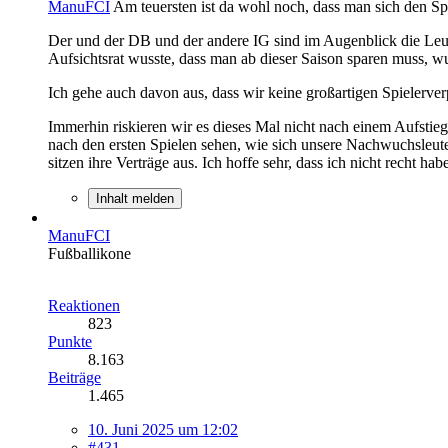
ManuFCI
Am teuersten ist da wohl noch, dass man sich den Spe
Der und der DB und der andere IG sind im Augenblick die Leute
Aufsichtsrat wusste, dass man ab dieser Saison sparen muss, wu
Ich gehe auch davon aus, dass wir keine großartigen Spielerve
Immerhin riskieren wir es dieses Mal nicht nach einem Aufstieg
nach den ersten Spielen sehen, wie sich unsere Nachwuchsleute
sitzen ihre Verträge aus. Ich hoffe sehr, dass ich nicht recht hab
Inhalt melden
ManuFCI
Fußballikone
Reaktionen
823
Punkte
8.163
Beiträge
1.465
10. Juni 2025 um 12:02
#431