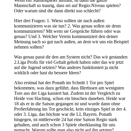
Wenn ein Stammspieler ausfällt, ist dann die ganze
Mannschaft so traurig, dass sei auf Regio-Niveau spielen?
Oder warum sind die dann direkt soo schlecht?
Hier drei Fragen: 1. Wieso sollten sie nach außen
kommunizieren was sie tun? 2. Was genau sollen sie denn
kommunizieren? Mit wem sie Gespräche führen oder was
genau? Und 3. Welcher Verein kommuniziert den deiner
Meinung nach so gut nach außen, an dem wir uns ein Beispiel
nehmen sollten?
Was genau passt dir den am System nicht? Das wir gestanden
2.Liga Profis für viel Gehalt geholt haben oder das wir jetzt
auf die Jugend setzten? Was anderes funktioniert ja nicht
wirklich oder hast du bessere Ideen?
Also erstmal hat der Ponath im Schnitt 1 Tor pro Spiel
bekommen, was dazu geführt, dass Illertissen am wenigsten
Tore aus der Liga kassiert hat. Zudem ist der Vergleich zu
Heide von Haching, schon ein bisschen daneben. Heide war
18 als er in die Saison gegangen ist und wurde dann ohne
Profierfahrung ins Tor geschickt, kein einziges Spiel in der 4.
oder 3. Liga, das höchste war die LL Bayern. Ponath
hingegen, ist mittlerweile 24 hat eine Saison Regio stark
gehalten, und auch schon 3 Spiele oberklassing für uns
gemacht. Warum sollte man also nicht auf ihn setzten?