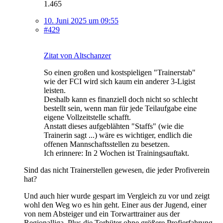
1.465
10. Juni 2025 um 09:55
#429
Zitat von Altschanzer
So einen großen und kostspieligen "Trainerstab"
wie der FCI wird sich kaum ein anderer 3-Ligist
leisten.
Deshalb kann es finanziell doch nicht so schlecht
bestellt sein, wenn man für jede Teilaufgabe eine
eigene Vollzeitstelle schafft.
Anstatt dieses aufgeblähten "Staffs" (wie die
Trainerin sagt ...) wäre es wichtiger, endlich die
offenen Mannschaftsstellen zu besetzen.
Ich erinnere: In 2 Wochen ist Trainingsauftakt.
Sind das nicht Trainerstellen gewesen, die jeder Profiverein
hat?
Und auch hier wurde gespart im Vergleich zu vor und zeigt
wohl den Weg wo es hin geht. Einer aus der Jugend, einer
von nem Absteiger und ein Torwarttrainer aus der
Regionalliga. Plus die Torhüter ohne größere Profierfahrung