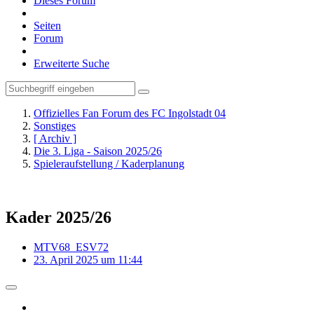
Dieses Forum
Seiten
Forum
Erweiterte Suche
Offizielles Fan Forum des FC Ingolstadt 04
Sonstiges
[ Archiv ]
Die 3. Liga - Saison 2025/26
Spieleraufstellung / Kaderplanung
Kader 2025/26
MTV68_ESV72
23. April 2025 um 11:44