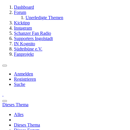
Dashboard
Forum
Unerledigte Themen
Kicktipp
Instagram
Schanzer Fan Radio
Supporters Ingolstadt
IN Kognito
Südtribüne e.V.
Fanprojekt
Anmelden
Registrieren
Suche
Dieses Thema
Alles
Dieses Thema