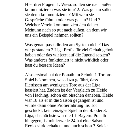
Hier drei Fragen: 1. Wieso sollten sie nach außen
kommunizieren was sie tun? 2. Was genau sollen
sie denn kommunizieren? Mit wem sie
Gespräche führen oder was genau? Und 3.
Welcher Verein kommuniziert den deiner
Meinung nach so gut nach außen, an dem wir
uns ein Beispiel nehmen sollten?
Was genau passt dir den am System nicht? Das
wir gestanden 2.Liga Profis für viel Gehalt geholt
haben oder das wir jetzt auf die Jugend setzten?
Was anderes funktioniert ja nicht wirklich oder
hast du bessere Ideen?
Also erstmal hat der Ponath im Schnitt 1 Tor pro
Spiel bekommen, was dazu geführt, dass
Illertissen am wenigsten Tore aus der Liga
kassiert hat. Zudem ist der Vergleich zu Heide
von Haching, schon ein bisschen daneben. Heide
war 18 als er in die Saison gegangen ist und
wurde dann ohne Profierfahrung ins Tor
geschickt, kein einziges Spiel in der 4. oder 3.
Liga, das höchste war die LL Bayern. Ponath
hingegen, ist mittlerweile 24 hat eine Saison
Regio stark gehalten, und auch schon 3 Spiele