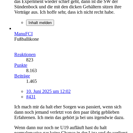
das Experiment wieder schief geht, dann ist die SW der
Sündenbock und die mit den dicken Gehältern sitzen ihre
Verträge aus. Ich hoffe sehr, dass ich nicht recht habe.
Inhalt melden
ManuFCI
Fußballikone
Reaktionen
823
Punkte
8.163
Beiträge
1.465
10. Juni 2025 um 12:02
#431
Ich mach mir da halt eher Sorgen was passiert, wenn sich
dann noch jemand verletzt von den paar übrig geblieben
Erfahrenen. Ich mein das gehört ja bei uns irgendwie dazu.
Wenn dann nur noch ne U19 aufläuft hast du halt
normalerweise gar keine Chance in der Liga und du verlierst