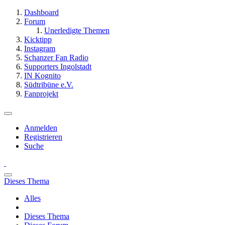
Dashboard
Forum
Unerledigte Themen
Kicktipp
Instagram
Schanzer Fan Radio
Supporters Ingolstadt
IN Kognito
Südtribüne e.V.
Fanprojekt
Anmelden
Registrieren
Suche
Dieses Thema
Alles
Dieses Thema