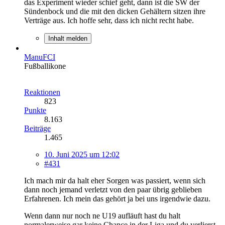
das Experiment wieder schief geht, dann ist die SW der
Sündenbock und die mit den dicken Gehältern sitzen ihre
Verträge aus. Ich hoffe sehr, dass ich nicht recht habe.
Inhalt melden
ManuFCI
Fußballikone
Reaktionen
823
Punkte
8.163
Beiträge
1.465
10. Juni 2025 um 12:02
#431
Ich mach mir da halt eher Sorgen was passiert, wenn sich
dann noch jemand verletzt von den paar übrig geblieben
Erfahrenen. Ich mein das gehört ja bei uns irgendwie dazu.
Wenn dann nur noch ne U19 aufläuft hast du halt
normalerweise gar keine Chance in der Liga und du verlierst