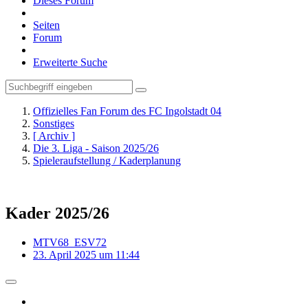
Dieses Forum
Seiten
Forum
Erweiterte Suche
Offizielles Fan Forum des FC Ingolstadt 04
Sonstiges
[ Archiv ]
Die 3. Liga - Saison 2025/26
Spieleraufstellung / Kaderplanung
Kader 2025/26
MTV68_ESV72
23. April 2025 um 11:44