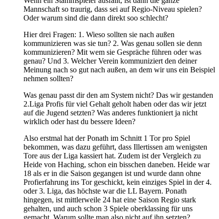
Wenn ein Stammspieler ausfällt, ist dann die ganze
Mannschaft so traurig, dass sei auf Regio-Niveau spielen?
Oder warum sind die dann direkt soo schlecht?
Hier drei Fragen: 1. Wieso sollten sie nach außen
kommunizieren was sie tun? 2. Was genau sollen sie denn
kommunizieren? Mit wem sie Gespräche führen oder was
genau? Und 3. Welcher Verein kommuniziert den deiner
Meinung nach so gut nach außen, an dem wir uns ein Beispiel
nehmen sollten?
Was genau passt dir den am System nicht? Das wir gestanden
2.Liga Profis für viel Gehalt geholt haben oder das wir jetzt
auf die Jugend setzten? Was anderes funktioniert ja nicht
wirklich oder hast du bessere Ideen?
Also erstmal hat der Ponath im Schnitt 1 Tor pro Spiel
bekommen, was dazu geführt, dass Illertissen am wenigsten
Tore aus der Liga kassiert hat. Zudem ist der Vergleich zu
Heide von Haching, schon ein bisschen daneben. Heide war
18 als er in die Saison gegangen ist und wurde dann ohne
Profierfahrung ins Tor geschickt, kein einziges Spiel in der 4.
oder 3. Liga, das höchste war die LL Bayern. Ponath
hingegen, ist mittlerweile 24 hat eine Saison Regio stark
gehalten, und auch schon 3 Spiele oberklassing für uns
gemacht. Warum sollte man also nicht auf ihn setzten?