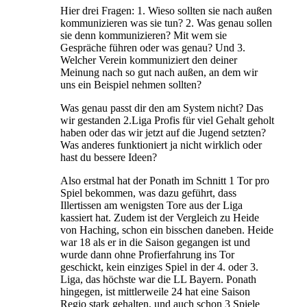
Hier drei Fragen: 1. Wieso sollten sie nach außen
kommunizieren was sie tun? 2. Was genau sollen
sie denn kommunizieren? Mit wem sie
Gespräche führen oder was genau? Und 3.
Welcher Verein kommuniziert den deiner
Meinung nach so gut nach außen, an dem wir
uns ein Beispiel nehmen sollten?
Was genau passt dir den am System nicht? Das
wir gestanden 2.Liga Profis für viel Gehalt geholt
haben oder das wir jetzt auf die Jugend setzten?
Was anderes funktioniert ja nicht wirklich oder
hast du bessere Ideen?
Also erstmal hat der Ponath im Schnitt 1 Tor pro
Spiel bekommen, was dazu geführt, dass
Illertissen am wenigsten Tore aus der Liga
kassiert hat. Zudem ist der Vergleich zu Heide
von Haching, schon ein bisschen daneben. Heide
war 18 als er in die Saison gegangen ist und
wurde dann ohne Profierfahrung ins Tor
geschickt, kein einziges Spiel in der 4. oder 3.
Liga, das höchste war die LL Bayern. Ponath
hingegen, ist mittlerweile 24 hat eine Saison
Regio stark gehalten, und auch schon 3 Spiele