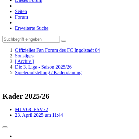
Dieses Forum
Seiten
Forum
Erweiterte Suche
Offizielles Fan Forum des FC Ingolstadt 04
Sonstiges
[ Archiv ]
Die 3. Liga - Saison 2025/26
Spieleraufstellung / Kaderplanung
Kader 2025/26
MTV68_ESV72
23. April 2025 um 11:44