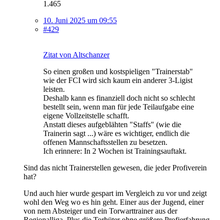
1.465
10. Juni 2025 um 09:55
#429
Zitat von Altschanzer
So einen großen und kostspieligen "Trainerstab"
wie der FCI wird sich kaum ein anderer 3-Ligist
leisten.
Deshalb kann es finanziell doch nicht so schlecht
bestellt sein, wenn man für jede Teilaufgabe eine
eigene Vollzeitstelle schafft.
Anstatt dieses aufgeblähten "Staffs" (wie die
Trainerin sagt ...) wäre es wichtiger, endlich die
offenen Mannschaftsstellen zu besetzen.
Ich erinnere: In 2 Wochen ist Trainingsauftakt.
Sind das nicht Trainerstellen gewesen, die jeder Profiverein
hat?
Und auch hier wurde gespart im Vergleich zu vor und zeigt
wohl den Weg wo es hin geht. Einer aus der Jugend, einer
von nem Absteiger und ein Torwarttrainer aus der
Regionalliga. Plus die Torhüter ohne größere Profierfahrung