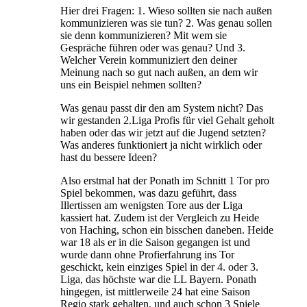
Hier drei Fragen: 1. Wieso sollten sie nach außen
kommunizieren was sie tun? 2. Was genau sollen
sie denn kommunizieren? Mit wem sie
Gespräche führen oder was genau? Und 3.
Welcher Verein kommuniziert den deiner
Meinung nach so gut nach außen, an dem wir
uns ein Beispiel nehmen sollten?
Was genau passt dir den am System nicht? Das
wir gestanden 2.Liga Profis für viel Gehalt geholt
haben oder das wir jetzt auf die Jugend setzten?
Was anderes funktioniert ja nicht wirklich oder
hast du bessere Ideen?
Also erstmal hat der Ponath im Schnitt 1 Tor pro
Spiel bekommen, was dazu geführt, dass
Illertissen am wenigsten Tore aus der Liga
kassiert hat. Zudem ist der Vergleich zu Heide
von Haching, schon ein bisschen daneben. Heide
war 18 als er in die Saison gegangen ist und
wurde dann ohne Profierfahrung ins Tor
geschickt, kein einziges Spiel in der 4. oder 3.
Liga, das höchste war die LL Bayern. Ponath
hingegen, ist mittlerweile 24 hat eine Saison
Regio stark gehalten, und auch schon 3 Spiele