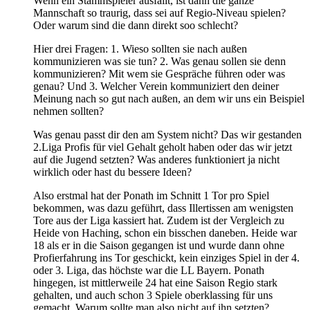
Wenn ein Stammspieler ausfällt, ist dann die ganze
Mannschaft so traurig, dass sei auf Regio-Niveau spielen?
Oder warum sind die dann direkt soo schlecht?
Hier drei Fragen: 1. Wieso sollten sie nach außen
kommunizieren was sie tun? 2. Was genau sollen sie denn
kommunizieren? Mit wem sie Gespräche führen oder was
genau? Und 3. Welcher Verein kommuniziert den deiner
Meinung nach so gut nach außen, an dem wir uns ein Beispiel
nehmen sollten?
Was genau passt dir den am System nicht? Das wir gestanden
2.Liga Profis für viel Gehalt geholt haben oder das wir jetzt
auf die Jugend setzten? Was anderes funktioniert ja nicht
wirklich oder hast du bessere Ideen?
Also erstmal hat der Ponath im Schnitt 1 Tor pro Spiel
bekommen, was dazu geführt, dass Illertissen am wenigsten
Tore aus der Liga kassiert hat. Zudem ist der Vergleich zu
Heide von Haching, schon ein bisschen daneben. Heide war
18 als er in die Saison gegangen ist und wurde dann ohne
Profierfahrung ins Tor geschickt, kein einziges Spiel in der 4.
oder 3. Liga, das höchste war die LL Bayern. Ponath
hingegen, ist mittlerweile 24 hat eine Saison Regio stark
gehalten, und auch schon 3 Spiele oberklassing für uns
gemacht. Warum sollte man also nicht auf ihn setzten?