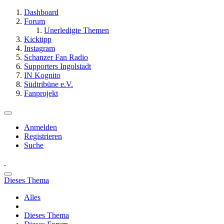
Dashboard
Forum
Unerledigte Themen
Kicktipp
Instagram
Schanzer Fan Radio
Supporters Ingolstadt
IN Kognito
Südtribüne e.V.
Fanprojekt
Anmelden
Registrieren
Suche
Dieses Thema
Alles
Dieses Thema