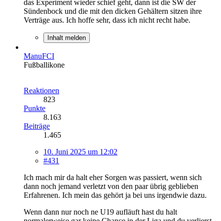
das Experiment wieder schief geht, dann ist die SW der
Sündenbock und die mit den dicken Gehältern sitzen ihre
Verträge aus. Ich hoffe sehr, dass ich nicht recht habe.
Inhalt melden
ManuFCI
Fußballikone
Reaktionen
823
Punkte
8.163
Beiträge
1.465
10. Juni 2025 um 12:02
#431
Ich mach mir da halt eher Sorgen was passiert, wenn sich
dann noch jemand verletzt von den paar übrig geblieben
Erfahrenen. Ich mein das gehört ja bei uns irgendwie dazu.
Wenn dann nur noch ne U19 aufläuft hast du halt
normalerweise gar keine Chance in der Liga und du verlierst