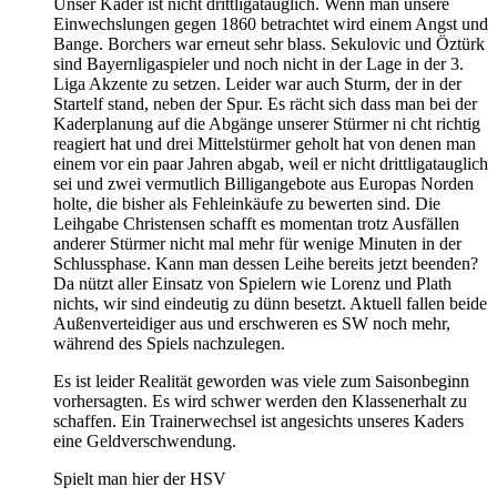
Unser Kader ist nicht drittligatauglich. Wenn man unsere
Einwechslungen gegen 1860 betrachtet wird einem Angst und
Bange. Borchers war erneut sehr blass. Sekulovic und Öztürk
sind Bayernligaspieler und noch nicht in der Lage in der 3.
Liga Akzente zu setzen. Leider war auch Sturm, der in der
Startelf stand, neben der Spur. Es rächt sich dass man bei der
Kaderplanung auf die Abgänge unserer Stürmer ni cht richtig
reagiert hat und drei Mittelstürmer geholt hat von denen man
einem vor ein paar Jahren abgab, weil er nicht drittligatauglich
sei und zwei vermutlich Billigangebote aus Europas Norden
holte, die bisher als Fehleinkäufe zu bewerten sind. Die
Leihgabe Christensen schafft es momentan trotz Ausfällen
anderer Stürmer nicht mal mehr für wenige Minuten in der
Schlussphase. Kann man dessen Leihe bereits jetzt beenden?
Da nützt aller Einsatz von Spielern wie Lorenz und Plath
nichts, wir sind eindeutig zu dünn besetzt. Aktuell fallen beide
Außenverteidiger aus und erschweren es SW noch mehr,
während des Spiels nachzulegen.
Es ist leider Realität geworden was viele zum Saisonbeginn
vorhersagten. Es wird schwer werden den Klassenerhalt zu
schaffen. Ein Trainerwechsel ist angesichts unseres Kaders
eine Geldverschwendung.
Spielt man hier der HSV