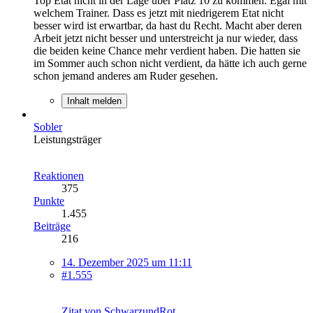
Top Etat nicht in der Lage über Platz 10 zu kommen. Egal mit
welchem Trainer. Dass es jetzt mit niedrigerem Etat nicht
besser wird ist erwartbar, da hast du Recht. Macht aber deren
Arbeit jetzt nicht besser und unterstreicht ja nur wieder, dass
die beiden keine Chance mehr verdient haben. Die hatten sie
im Sommer auch schon nicht verdient, da hätte ich auch gerne
schon jemand anderes am Ruder gesehen.
Inhalt melden
Sobler
Leistungsträger
Reaktionen
375
Punkte
1.455
Beiträge
216
14. Dezember 2025 um 11:11
#1.555
Zitat von SchwarzundRot