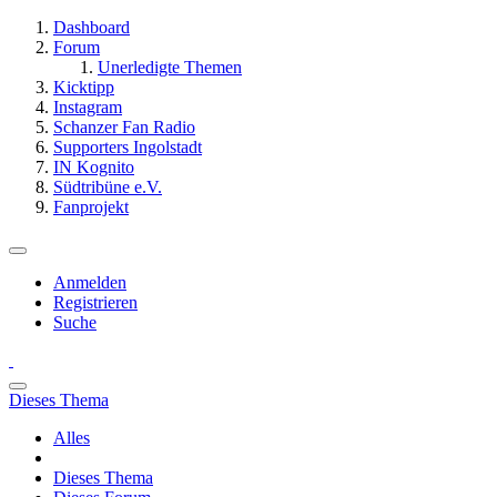
Dashboard
Forum
Unerledigte Themen
Kicktipp
Instagram
Schanzer Fan Radio
Supporters Ingolstadt
IN Kognito
Südtribüne e.V.
Fanprojekt
Anmelden
Registrieren
Suche
Dieses Thema
Alles
Dieses Thema