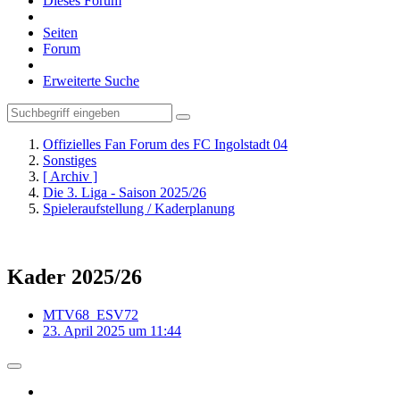
Dieses Forum
Seiten
Forum
Erweiterte Suche
Offizielles Fan Forum des FC Ingolstadt 04
Sonstiges
[ Archiv ]
Die 3. Liga - Saison 2025/26
Spieleraufstellung / Kaderplanung
Kader 2025/26
MTV68_ESV72
23. April 2025 um 11:44