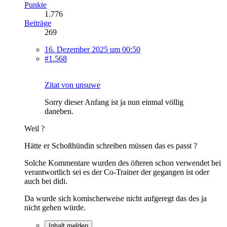
Punkte
1.776
Beiträge
269
16. Dezember 2025 um 00:50
#1.568
Zitat von unsuwe
Sorry dieser Anfang ist ja nun einmal völlig
daneben.
Weil ?
Hätte er Schoßhündin schreiben müssen das es passt ?
Solche Kommentare wurden des öfteren schon verwendet bei
verantwortlich sei es der Co-Trainer der gegangen ist oder
auch bei didi.
Da wurde sich komischerweise nicht aufgeregt das des ja
nicht gehen würde.
Inhalt melden