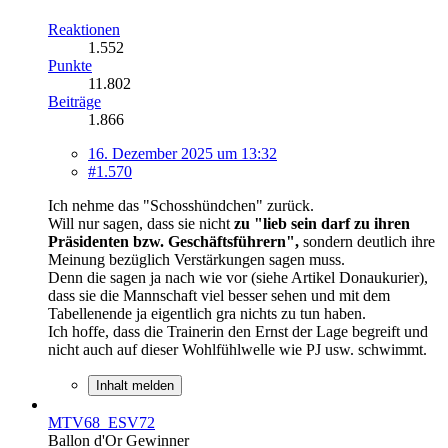
Reaktionen
1.552
Punkte
11.802
Beiträge
1.866
16. Dezember 2025 um 13:32
#1.570
Ich nehme das "Schosshündchen" zurück.
Will nur sagen, dass sie nicht
zu "lieb sein darf zu ihren
Präsidenten bzw. Geschäftsführern",
sondern deutlich ihre
Meinung bezüglich Verstärkungen sagen muss.
Denn die sagen ja nach wie vor (siehe Artikel Donaukurier),
dass sie die Mannschaft viel besser sehen und mit dem
Tabellenende ja eigentlich gra nichts zu tun haben.
Ich hoffe, dass die Trainerin den Ernst der Lage begreift und
nicht auch auf dieser Wohlfühlwelle wie PJ usw. schwimmt.
Inhalt melden
MTV68_ESV72
Ballon d'Or Gewinner