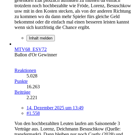
gesenkten Etat plötzlich aufbauen zu müssen da einfach
trotzdem noch hochbezahlte wie Fröde, Lorenz, Besuschkow
usw mit in den Kosten stecken, als von der anderen Richtung
zu kommen wo du dann mehr Spieler fürs gleiche Geld
bekommst oder dir einfach mal einen besseren leisten kannst
wenn sich kurzfristig die Chance ergibt.
Inhalt melden
MTV68_ESV72
Ballon d'Or Gewinner
Reaktionen
5.028
Punkte
16.263
Beiträge
2.221
14. Dezember 2025 um 13:49
#1.558
Von den hochbezahlten Leuten laufen am Saisonende 3
Verträge aus. Lorenz, Deichmann Besuschkow (Quelle:
transfermarkt). Dann bleiben nur noch Costly (2028) und