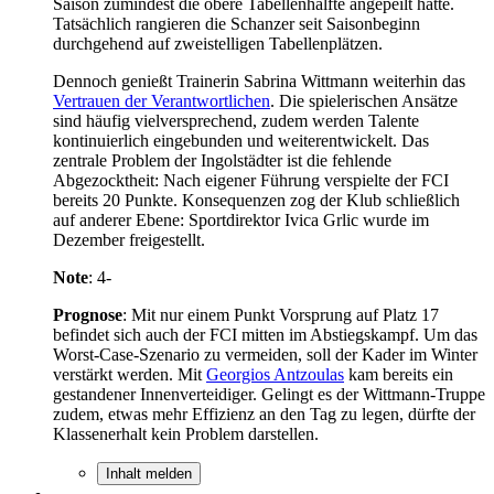
Saison zumindest die obere Tabellenhälfte angepeilt hatte.
Tatsächlich rangieren die Schanzer seit Saisonbeginn
durchgehend auf zweistelligen Tabellenplätzen.
Dennoch genießt Trainerin Sabrina Wittmann weiterhin das
Vertrauen der Verantwortlichen
. Die spielerischen Ansätze
sind häufig vielversprechend, zudem werden Talente
kontinuierlich eingebunden und weiterentwickelt. Das
zentrale Problem der Ingolstädter ist die fehlende
Abgezocktheit: Nach eigener Führung verspielte der FCI
bereits 20 Punkte. Konsequenzen zog der Klub schließlich
auf anderer Ebene: Sportdirektor Ivica Grlic wurde im
Dezember freigestellt.
Note
: 4-
Prognose
: Mit nur einem Punkt Vorsprung auf Platz 17
befindet sich auch der FCI mitten im Abstiegskampf. Um das
Worst-Case-Szenario zu vermeiden, soll der Kader im Winter
verstärkt werden. Mit
Georgios Antzoulas
kam bereits ein
gestandener Innenverteidiger. Gelingt es der Wittmann-Truppe
zudem, etwas mehr Effizienz an den Tag zu legen, dürfte der
Klassenerhalt kein Problem darstellen.
Inhalt melden