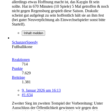
allerdings etwas Hoffnung macht ist, das Kaygin fit sein
sollte. Hat in 670 Minuten (10 Spiele) 5 Mal getroffen & noch
nicht gegen Regensburg gespielt diese Saison. Drakulic
scheint gut aufgelegt zu sein hoffentlich hält sie an ihm fest
(bei guter Neuverpfichtung als Einwechselspieler sonst bitte
Startelf).
Inhalt melden
SchanzerSpeedy
Fußballikone
Reaktionen
714
Punkte
7.629
Beiträge
1.381
9. Januar 2026 um 16:13
#1.634
Zweiter Sieg im zweiten Testspiel der Vorbereitung: Unter
Ausschluss der Öffentlichkeit gewinnen wir gegen den