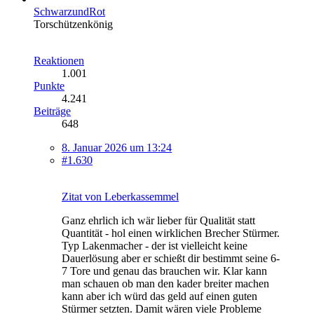
SchwarzundRot
Torschützenkönig
Reaktionen
1.001
Punkte
4.241
Beiträge
648
8. Januar 2026 um 13:24
#1.630
Zitat von Leberkassemmel
Ganz ehrlich ich wär lieber für Qualität statt
Quantität - hol einen wirklichen Brecher Stürmer.
Typ Lakenmacher - der ist vielleicht keine
Dauerlösung aber er schießt dir bestimmt seine 6-
7 Tore und genau das brauchen wir. Klar kann
man schauen ob man den kader breiter machen
kann aber ich würd das geld auf einen guten
Stürmer setzten. Damit wären viele Probleme