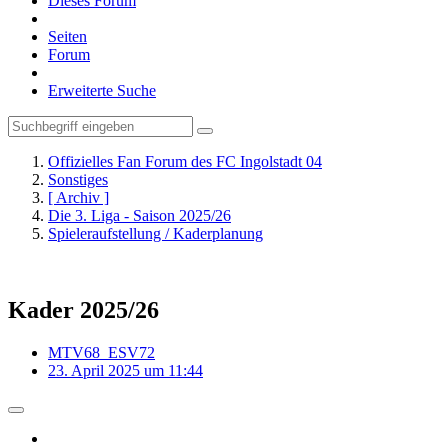
Dieses Forum
Seiten
Forum
Erweiterte Suche
Offizielles Fan Forum des FC Ingolstadt 04
Sonstiges
[ Archiv ]
Die 3. Liga - Saison 2025/26
Spieleraufstellung / Kaderplanung
Kader 2025/26
MTV68_ESV72
23. April 2025 um 11:44