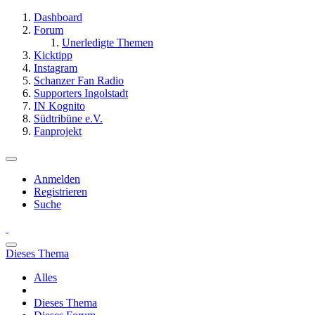
Dashboard
Forum
Unerledigte Themen
Kicktipp
Instagram
Schanzer Fan Radio
Supporters Ingolstadt
IN Kognito
Südtribüne e.V.
Fanprojekt
Anmelden
Registrieren
Suche
Dieses Thema
Alles
Dieses Thema