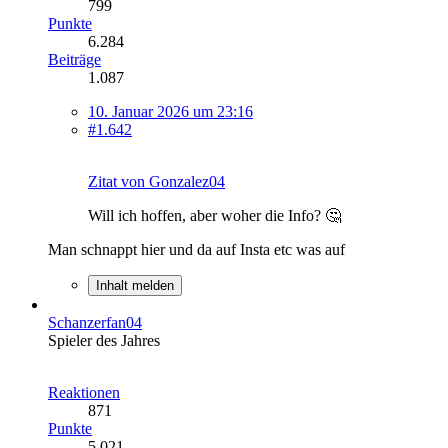
799
Punkte
6.284
Beiträge
1.087
10. Januar 2026 um 23:16
#1.642
Zitat von Gonzalez04
Will ich hoffen, aber woher die Info? 🤔
Man schnappt hier und da auf Insta etc was auf
Inhalt melden
Schanzerfan04
Spieler des Jahres
Reaktionen
871
Punkte
5.021