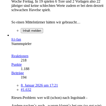
Woche Freitag. In 19 spielen 6 Tore und 2 Vorlagen also 22
jähriger sind keine schlechten Werte zudem er bei dem derzeit
schwachen Havelse spielt.
So einen Mittelstürmer hätten wir gebraucht…
Inhalt melden
fci-fan
Stammspieler
Reaktionen
218
Punkte
1.188
Beiträge
194
8. Januar 2026 um 17:21
#1.632
Riesen-Problem: wer will (schon) nach Ingolstadt -
Andere packen`s auch - warum klappt`s bei uns (so gut wie)