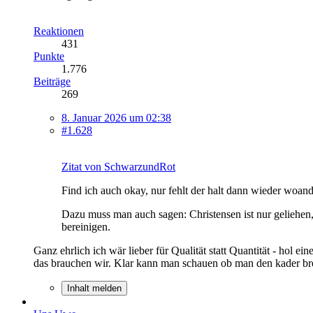
Reaktionen
431
Punkte
1.776
Beiträge
269
8. Januar 2026 um 02:38
#1.628
Zitat von SchwarzundRot
Find ich auch okay, nur fehlt der halt dann wieder woande
Dazu muss man auch sagen: Christensen ist nur geliehen,
bereinigen.
Ganz ehrlich ich wär lieber für Qualität statt Quantität - hol 
das brauchen wir. Klar kann man schauen ob man den kader br
Inhalt melden