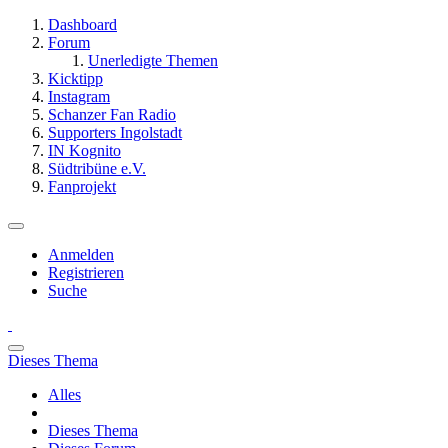
Dashboard
Forum
Unerledigte Themen
Kicktipp
Instagram
Schanzer Fan Radio
Supporters Ingolstadt
IN Kognito
Südtribüne e.V.
Fanprojekt
Anmelden
Registrieren
Suche
Dieses Thema
Alles
Dieses Thema