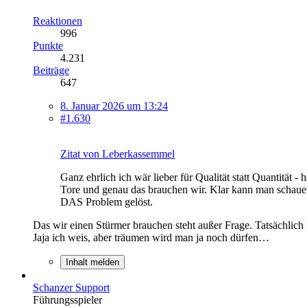
Reaktionen
996
Punkte
4.231
Beiträge
647
8. Januar 2026 um 13:24
#1.630
Zitat von Leberkassemmel
Ganz ehrlich ich wär lieber für Qualität statt Quantität 
Tore und genau das brauchen wir. Klar kann man schauen
DAS Problem gelöst.
Das wir einen Stürmer brauchen steht außer Frage. Tatsächlic
Jaja ich weis, aber träumen wird man ja noch dürfen…
Inhalt melden
Schanzer Support
Führungsspieler