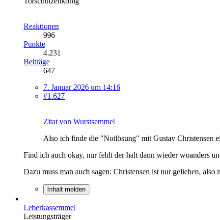
Torschützenkönig
Reaktionen
996
Punkte
4.231
Beiträge
647
7. Januar 2026 um 14:16
#1.627
Zitat von Wurstsemmel
Also ich finde die "Notlösung" mit Gustav Christensen ei
Find ich auch okay, nur fehlt der halt dann wieder woanders und
Dazu muss man auch sagen: Christensen ist nur geliehen, also 
Inhalt melden
Leberkassemmel
Leistungsträger