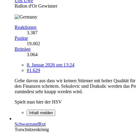
Uns Uwe
Ballon d'Or Gewinner
Reaktionen
3.387
Punkte
19.002
Beiträge
3.064
8. Januar 2026 um 13:24
#1.629
Gehe davon aus dass wir keinen Stürmer mit hoher Qualität fü
den Finanzen scheitern. Sekulovic und Drakulic werden das Pro
zumindest sehr knapp werden wird.
Spielt man hier der HSV
Inhalt melden
SchwarzundRot
Torschützenkönig