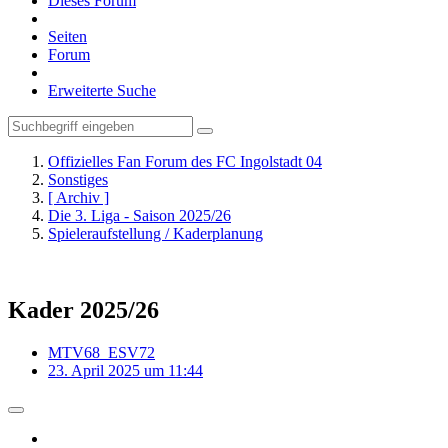
Dieses Forum
Seiten
Forum
Erweiterte Suche
Offizielles Fan Forum des FC Ingolstadt 04
Sonstiges
[ Archiv ]
Die 3. Liga - Saison 2025/26
Spieleraufstellung / Kaderplanung
Kader 2025/26
MTV68_ESV72
23. April 2025 um 11:44