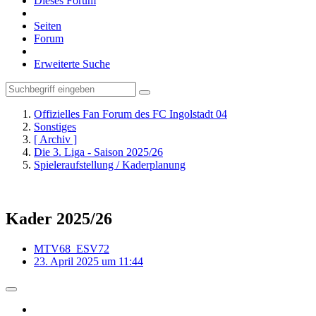
Dieses Forum
Seiten
Forum
Erweiterte Suche
Offizielles Fan Forum des FC Ingolstadt 04
Sonstiges
[ Archiv ]
Die 3. Liga - Saison 2025/26
Spieleraufstellung / Kaderplanung
Kader 2025/26
MTV68_ESV72
23. April 2025 um 11:44