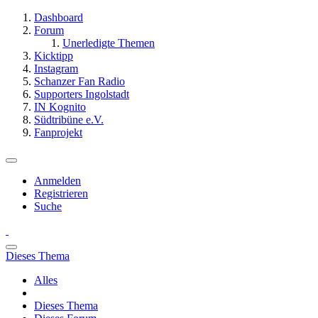
Dashboard
Forum
Unerledigte Themen
Kicktipp
Instagram
Schanzer Fan Radio
Supporters Ingolstadt
IN Kognito
Südtribüne e.V.
Fanprojekt
Anmelden
Registrieren
Suche
Dieses Thema
Alles
Dieses Thema