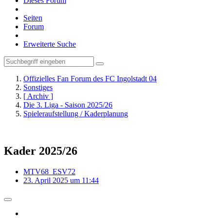
Dieses Forum
Seiten
Forum
Erweiterte Suche
Offizielles Fan Forum des FC Ingolstadt 04
Sonstiges
[ Archiv ]
Die 3. Liga - Saison 2025/26
Spieleraufstellung / Kaderplanung
Kader 2025/26
MTV68_ESV72
23. April 2025 um 11:44