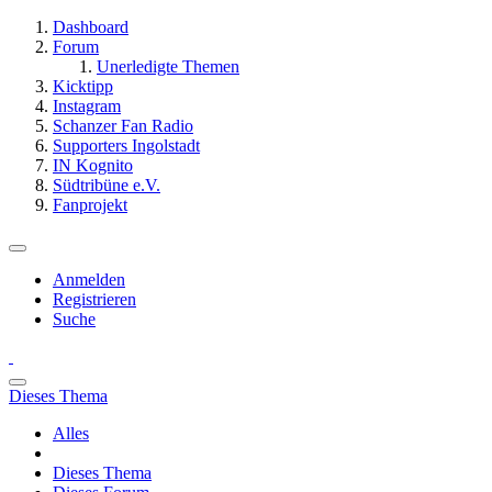
Dashboard
Forum
Unerledigte Themen
Kicktipp
Instagram
Schanzer Fan Radio
Supporters Ingolstadt
IN Kognito
Südtribüne e.V.
Fanprojekt
Anmelden
Registrieren
Suche
Dieses Thema
Alles
Dieses Thema