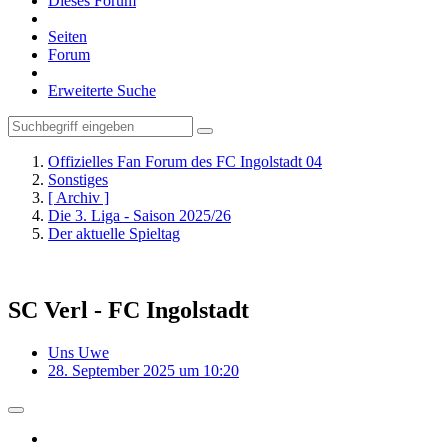
Dieses Forum
Seiten
Forum
Erweiterte Suche
Offizielles Fan Forum des FC Ingolstadt 04
Sonstiges
[ Archiv ]
Die 3. Liga - Saison 2025/26
Der aktuelle Spieltag
SC Verl - FC Ingolstadt
Uns Uwe
28. September 2025 um 10:20