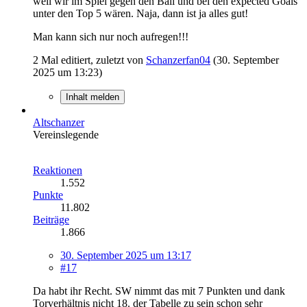
weil wir im Spiel gegen den Ball und bei den expected Goals
unter den Top 5 wären. Naja, dann ist ja alles gut!
Man kann sich nur noch aufregen!!!
2 Mal editiert, zuletzt von
Schanzerfan04
(
30. September
2025 um 13:23
)
Inhalt melden
Altschanzer
Vereinslegende
Reaktionen
1.552
Punkte
11.802
Beiträge
1.866
30. September 2025 um 13:17
#17
Da habt ihr Recht. SW nimmt das mit 7 Punkten und dank
Torverhältnis nicht 18. der Tabelle zu sein schon sehr