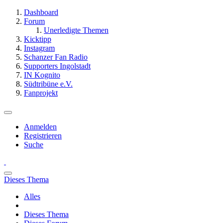
Dashboard
Forum
Unerledigte Themen
Kicktipp
Instagram
Schanzer Fan Radio
Supporters Ingolstadt
IN Kognito
Südtribüne e.V.
Fanprojekt
Anmelden
Registrieren
Suche
Dieses Thema
Alles
Dieses Thema