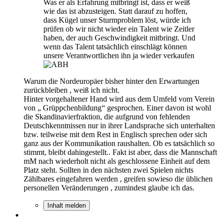
Was er als Erfahrung mitbringt ist, dass er weiß
wie das ist abzusteigen. Statt darauf zu hoffen,
dass Kügel unser Sturmproblem löst, würde ich
prüfen ob wir nicht wieder ein Talent wie Zeitler
haben, der auch Geschwindigkeit mitbringt. Und
wenn das Talent tatsächlich einschlägt können
unsere Verantwortlichen ihn ja wieder verkaufen
Warum die Nordeuropäer bisher hinter den Erwartungen
zurückbleiben , weiß ich nicht.
Hinter vorgehaltener Hand wird aus dem Umfeld vom Verein
von „ Grüppchenbildung“ gesprochen. Einer davon ist wohl
die Skandinavierfraktion, die aufgrund von fehlenden
Deutschkenntnissen nur in ihrer Landsprache sich unterhalten
bzw. teilweise mit dem Rest in Englisch sprechen oder sich
ganz aus der Kommunikation raushalten. Ob es tatsächlich so
stimmt, bleibt dahingestellt.. Fakt ist aber, dass die Mannschaft
mM nach wiederholt nicht als geschlossene Einheit auf dem
Platz steht. Sollten in den nächsten zwei Spielen nichts
Zählbares eingefahren werden , greifen sowieso die üblichen
personellen Veränderungen , zumindest glaube ich das.
Inhalt melden