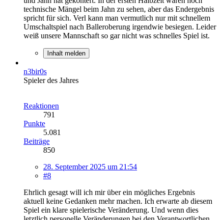
und Jahn hat gekontert. In der ersten Halbzeit waren noch
technische Mängel beim Jahn zu sehen, aber das Endergebnis
spricht für sich. Verl kann man vermutlich nur mit schnellem
Umschaltspiel nach Balleroberung irgendwie besiegen. Leider
weiß unsere Mannschaft so gar nicht was schnelles Spiel ist.
Inhalt melden
n3bir0s
Spieler des Jahres
Reaktionen
791
Punkte
5.081
Beiträge
850
28. September 2025 um 21:54
#8
Ehrlich gesagt will ich mir über ein mögliches Ergebnis
aktuell keine Gedanken mehr machen. Ich erwarte ab diesem
Spiel ein klare spielerische Veränderung. Und wenn dies
letztlich personelle Veränderungen bei den Verantwortlichen