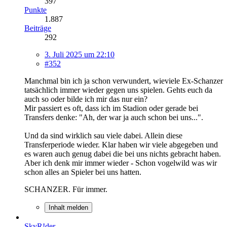
397
Punkte
1.887
Beiträge
292
3. Juli 2025 um 22:10
#352
Manchmal bin ich ja schon verwundert, wieviele Ex-Schanzer
tatsächlich immer wieder gegen uns spielen. Gehts euch da
auch so oder bilde ich mir das nur ein?
Mir passiert es oft, dass ich im Stadion oder gerade bei
Transfers denke: "Ah, der war ja auch schon bei uns...".
Und da sind wirklich sau viele dabei. Allein diese
Transferperiode wieder. Klar haben wir viele abgegeben und
es waren auch genug dabei die bei uns nichts gebracht haben.
Aber ich denk mir immer wieder - Schon vogelwild was wir
schon alles an Spieler bei uns hatten.
SCHANZER. Für immer.
Inhalt melden
SkyR!der