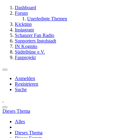
Dashboard
Forum
Unerledigte Themen
Kicktipp
Instagram
Schanzer Fan Radio
Supporters Ingolstadt
IN Kognito
Südtribüne e.V.
Fanprojekt
Anmelden
Registrieren
Suche
Dieses Thema
Alles
Dieses Thema