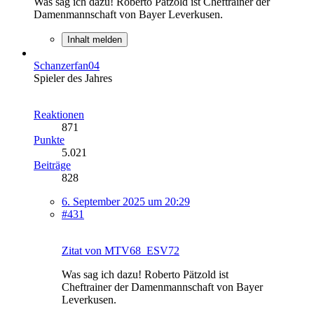
Was sag ich dazu! Roberto Pätzold ist Cheftrainer der
Damenmannschaft von Bayer Leverkusen.
Inhalt melden
Schanzerfan04
Spieler des Jahres
Reaktionen
871
Punkte
5.021
Beiträge
828
6. September 2025 um 20:29
#431
Zitat von MTV68_ESV72
Was sag ich dazu! Roberto Pätzold ist
Cheftrainer der Damenmannschaft von Bayer
Leverkusen.