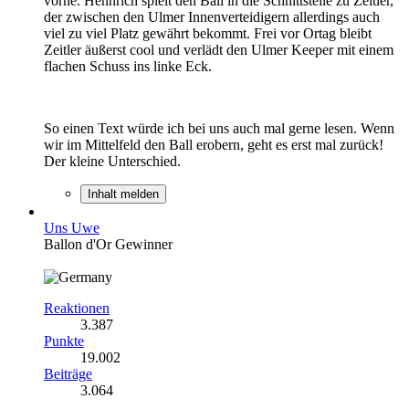
vorne. Hennrich spielt den Ball in die Schnittstelle zu Zeitler,
der zwischen den Ulmer Innenverteidigern allerdings auch
viel zu viel Platz gewährt bekommt. Frei vor Ortag bleibt
Zeitler äußerst cool und verlädt den Ulmer Keeper mit einem
flachen Schuss ins linke Eck.
So einen Text würde ich bei uns auch mal gerne lesen. Wenn
wir im Mittelfeld den Ball erobern, geht es erst mal zurück!
Der kleine Unterschied.
Inhalt melden
Uns Uwe
Ballon d'Or Gewinner
Reaktionen
3.387
Punkte
19.002
Beiträge
3.064