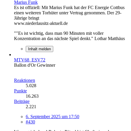
Marius Funk
Es ist offiziell: Mit Marius Funk hat der FC Energie Cottbus
einen weiteren Torhüter unter Vertrag genommen. Der 29-
Jährige bringt
www.niederlausitz-aktuell.de
""Es ist wichtig, dass man 90 Minuten mit voller
Konzentration an das nächste Spiel denkt." Lothar Matthäus
Inhalt melden
MTV68_ESV72
Ballon d'Or Gewinner
Reaktionen
5.028
Punkte
16.263
Beiträge
2.221
6. September 2025 um 17:50
#430