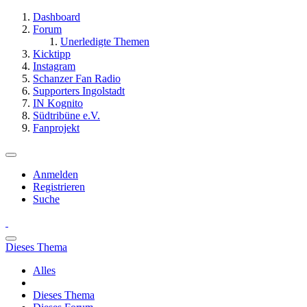
Dashboard
Forum
Unerledigte Themen
Kicktipp
Instagram
Schanzer Fan Radio
Supporters Ingolstadt
IN Kognito
Südtribüne e.V.
Fanprojekt
Anmelden
Registrieren
Suche
Dieses Thema
Alles
Dieses Thema