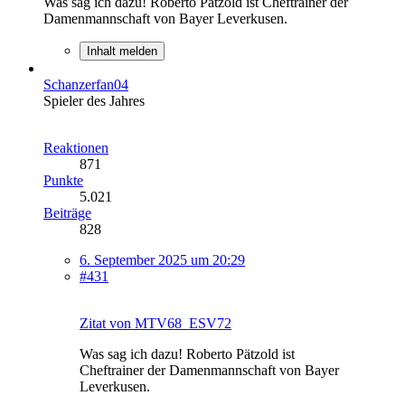
Was sag ich dazu! Roberto Pätzold ist Cheftrainer der
Damenmannschaft von Bayer Leverkusen.
Inhalt melden
Schanzerfan04
Spieler des Jahres
Reaktionen
871
Punkte
5.021
Beiträge
828
6. September 2025 um 20:29
#431
Zitat von MTV68_ESV72
Was sag ich dazu! Roberto Pätzold ist
Cheftrainer der Damenmannschaft von Bayer
Leverkusen.