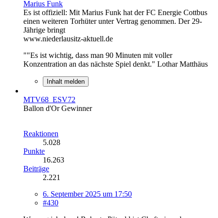
Marius Funk
Es ist offiziell: Mit Marius Funk hat der FC Energie Cottbus
einen weiteren Torhüter unter Vertrag genommen. Der 29-
Jährige bringt
www.niederlausitz-aktuell.de
""Es ist wichtig, dass man 90 Minuten mit voller
Konzentration an das nächste Spiel denkt." Lothar Matthäus
Inhalt melden
MTV68_ESV72
Ballon d'Or Gewinner
Reaktionen
5.028
Punkte
16.263
Beiträge
2.221
6. September 2025 um 17:50
#430