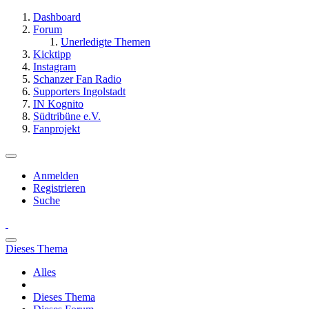
Dashboard
Forum
Unerledigte Themen
Kicktipp
Instagram
Schanzer Fan Radio
Supporters Ingolstadt
IN Kognito
Südtribüne e.V.
Fanprojekt
Anmelden
Registrieren
Suche
Dieses Thema
Alles
Dieses Thema