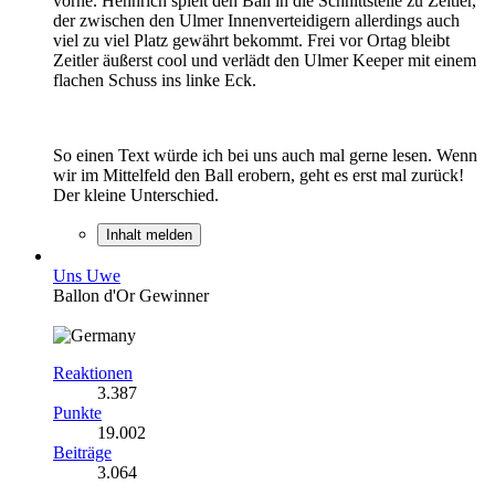
vorne. Hennrich spielt den Ball in die Schnittstelle zu Zeitler,
der zwischen den Ulmer Innenverteidigern allerdings auch
viel zu viel Platz gewährt bekommt. Frei vor Ortag bleibt
Zeitler äußerst cool und verlädt den Ulmer Keeper mit einem
flachen Schuss ins linke Eck.
So einen Text würde ich bei uns auch mal gerne lesen. Wenn
wir im Mittelfeld den Ball erobern, geht es erst mal zurück!
Der kleine Unterschied.
Inhalt melden
Uns Uwe
Ballon d'Or Gewinner
Reaktionen
3.387
Punkte
19.002
Beiträge
3.064