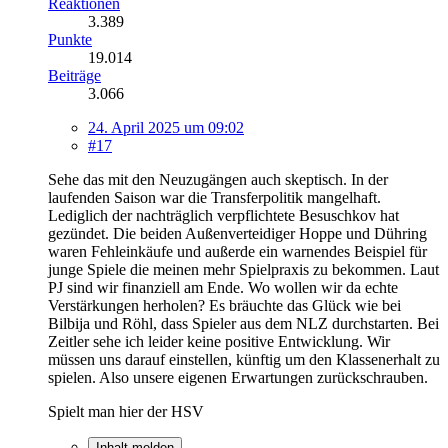
Reaktionen
3.389
Punkte
19.014
Beiträge
3.066
24. April 2025 um 09:02
#17
Sehe das mit den Neuzugängen auch skeptisch. In der
laufenden Saison war die Transferpolitik mangelhaft.
Lediglich der nachträglich verpflichtete Besuschkov hat
gezündet. Die beiden Außenverteidiger Hoppe und Dühring
waren Fehleinkäufe und außerde ein warnendes Beispiel für
junge Spiele die meinen mehr Spielpraxis zu bekommen. Laut
PJ sind wir finanziell am Ende. Wo wollen wir da echte
Verstärkungen herholen? Es bräuchte das Glück wie bei
Bilbija und Röhl, dass Spieler aus dem NLZ durchstarten. Bei
Zeitler sehe ich leider keine positive Entwicklung. Wir
müssen uns darauf einstellen, künftig um den Klassenerhalt zu
spielen. Also unsere eigenen Erwartungen zurückschrauben.
Spielt man hier der HSV
Inhalt melden