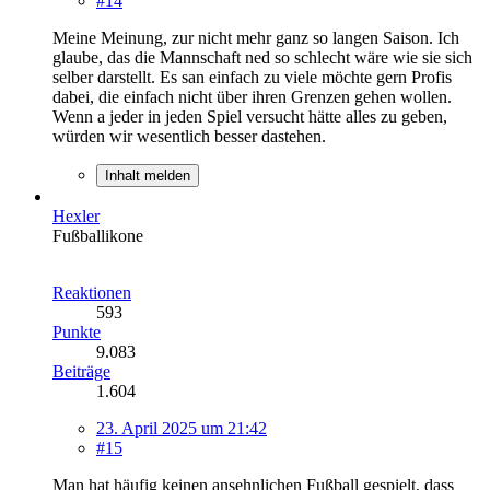
#14
Meine Meinung, zur nicht mehr ganz so langen Saison. Ich
glaube, das die Mannschaft ned so schlecht wäre wie sie sich
selber darstellt. Es san einfach zu viele möchte gern Profis
dabei, die einfach nicht über ihren Grenzen gehen wollen.
Wenn a jeder in jeden Spiel versucht hätte alles zu geben,
würden wir wesentlich besser dastehen.
Inhalt melden
Hexler
Fußballikone
Reaktionen
593
Punkte
9.083
Beiträge
1.604
23. April 2025 um 21:42
#15
Man hat häufig keinen ansehnlichen Fußball gespielt, dass