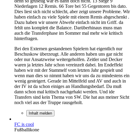
denn so gruselig war es dann doch nicht. 13 Siege 9
Niederlagen 12 Remis. 66 Tore bei 55 Gegentoren bis dato.
Dies liest sich nicht schlecht, aber zeigt unsere Probleme. Wir
haben einfach zu viele Spiele mit einem Remis abgeschenkt .
Dazu haben wir unsere Abwehr einfach nicht im Griff. da
fehlt uns komplett die Balance. Darüberhinaus muss man
auch die Transferphase im Sommer mal mehr wie kritisch
hinterfragen.
Bei den Externen gestandenen Spielern hat eigentlich nur
Beschuskow überzeugt. Alle anderen haben uns gar nicht
oder nur Ansatzweise weitergeholfen. Zeitler und Decker
waren ja letztes Jahr schon vereinzelt dabei. Im Endeffekt
haben wir mit der Stammelf vom letzten Jahr gespielt und
wenn man dies so nimmt haben wir uns da zu mindestens ein
wenig gesteigert. Gerade im Mittelfeld und AV und auch in
der IV ist da schon einiges an Handlungsbedarf. Da muß
dann schon mal kritisch nachgehakt werden. Und ide
Transfers sind kein Thema von SW. Die hat aus meiner Sicht
noch viel aus der Truppe rausgeholt.
Inhalt melden
FC is cool
Fußballikone