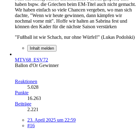
haben bspw. die Griechen beim EM-Titel auch nicht gemacht.
Wir haben einfach so viele Chancen vergeben, wo man sich
dachte, "Wenn wir heute gewinnen, dann kämpfen wir
nochmal vorne mit". Hoffe wir halten an Sabrina fest und
können den Kader für die nächste Saison verstärken
"Fußball ist wie Schach, nur ohne Würfel!" (Lukas Podolski)
Inhalt melden
MTV68_ESV72
Ballon d'Or Gewinner
Reaktionen
5.028
Punkte
16.263
Beiträge
2.221
23. April 2025 um 22:59
#16