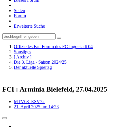
Dieses Forum
Seiten
Forum
Erweiterte Suche
Offizielles Fan Forum des FC Ingolstadt 04
Sonstiges
[ Archiv ]
Die 3. Liga - Saison 2024/25
Der aktuelle Spieltag
FCI : Arminia Bielefeld, 27.04.2025
MTV68_ESV72
21. April 2025 um 14:23