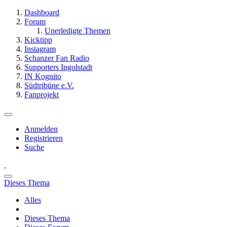
Dashboard
Forum
Unerledigte Themen
Kicktipp
Instagram
Schanzer Fan Radio
Supporters Ingolstadt
IN Kognito
Südtribüne e.V.
Fanprojekt
Anmelden
Registrieren
Suche
Dieses Thema
Alles
Dieses Thema