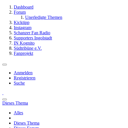
Dashboard
Forum
Unerledigte Themen
Kicktipp
Instagram
Schanzer Fan Radio
Supporters Ingolstadt
IN Kognito
Südtribüne e.V.
Fanprojekt
Anmelden
Registrieren
Suche
Dieses Thema
Alles
Dieses Thema