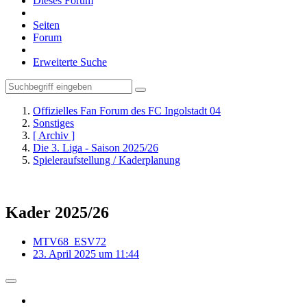
Dieses Forum
Seiten
Forum
Erweiterte Suche
Offizielles Fan Forum des FC Ingolstadt 04
Sonstiges
[ Archiv ]
Die 3. Liga - Saison 2025/26
Spieleraufstellung / Kaderplanung
Kader 2025/26
MTV68_ESV72
23. April 2025 um 11:44