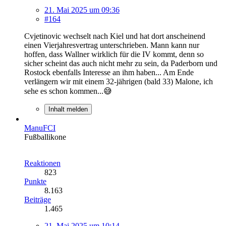
21. Mai 2025 um 09:36
#164
Cvjetinovic wechselt nach Kiel und hat dort anscheinend
einen Vierjahresvertrag unterschrieben. Mann kann nur
hoffen, dass Wallner wirklich für die IV kommt, denn so
sicher scheint das auch nicht mehr zu sein, da Paderborn und
Rostock ebenfalls Interesse an ihm haben... Am Ende
verlängern wir mit einem 32-jährigen (bald 33) Malone, ich
sehe es schon kommen...😅
Inhalt melden
ManuFCI
Fußballikone
Reaktionen
823
Punkte
8.163
Beiträge
1.465
21. Mai 2025 um 10:14