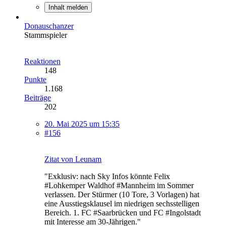
Inhalt melden
Donauschanzer
Stammspieler
Reaktionen
148
Punkte
1.168
Beiträge
202
20. Mai 2025 um 15:35
#156
Zitat von Leunam
"Exklusiv: nach Sky Infos könnte Felix
#Lohkemper Waldhof #Mannheim im Sommer
verlassen. Der Stürmer (10 Tore, 3 Vorlagen) hat
eine Ausstiegsklausel im niedrigen sechsstelligen
Bereich. 1. FC #Saarbrücken und FC #Ingolstadt
mit Interesse am 30-Jährigen."