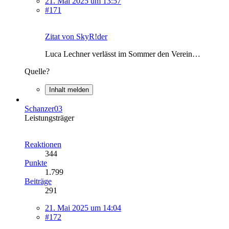
21. Mai 2025 um 13:57
#171
Zitat von SkyR!der
Luca Lechner verlässt im Sommer den Verein…
Quelle?
Inhalt melden
Schanzer03
Leistungsträger
Reaktionen
344
Punkte
1.799
Beiträge
291
21. Mai 2025 um 14:04
#172