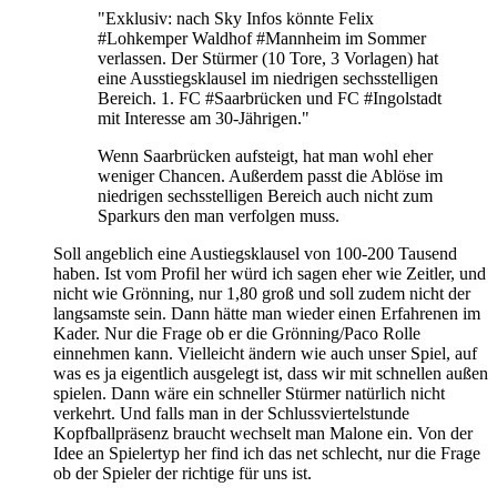
"Exklusiv: nach Sky Infos könnte Felix
#Lohkemper Waldhof #Mannheim im Sommer
verlassen. Der Stürmer (10 Tore, 3 Vorlagen) hat
eine Ausstiegsklausel im niedrigen sechsstelligen
Bereich. 1. FC #Saarbrücken und FC #Ingolstadt
mit Interesse am 30-Jährigen."
Wenn Saarbrücken aufsteigt, hat man wohl eher
weniger Chancen. Außerdem passt die Ablöse im
niedrigen sechsstelligen Bereich auch nicht zum
Sparkurs den man verfolgen muss.
Soll angeblich eine Austiegsklausel von 100-200 Tausend
haben. Ist vom Profil her würd ich sagen eher wie Zeitler, und
nicht wie Grönning, nur 1,80 groß und soll zudem nicht der
langsamste sein. Dann hätte man wieder einen Erfahrenen im
Kader. Nur die Frage ob er die Grönning/Paco Rolle
einnehmen kann. Vielleicht ändern wie auch unser Spiel, auf
was es ja eigentlich ausgelegt ist, dass wir mit schnellen außen
spielen. Dann wäre ein schneller Stürmer natürlich nicht
verkehrt. Und falls man in der Schlussviertelstunde
Kopfballpräsenz braucht wechselt man Malone ein. Von der
Idee an Spielertyp her find ich das net schlecht, nur die Frage
ob der Spieler der richtige für uns ist.