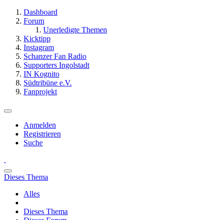
Dashboard
Forum
Unerledigte Themen
Kicktipp
Instagram
Schanzer Fan Radio
Supporters Ingolstadt
IN Kognito
Südtribüne e.V.
Fanprojekt
Anmelden
Registrieren
Suche
Dieses Thema
Alles
Dieses Thema