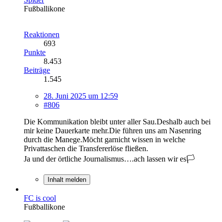
Fußballikone
Reaktionen
693
Punkte
8.453
Beiträge
1.545
28. Juni 2025 um 12:59
#806
Die Kommunikation bleibt unter aller Sau.Deshalb auch bei
mir keine Dauerkarte mehr.Die führen uns am Nasenring
durch die Manege.Möcht garnicht wissen in welche
Privattaschen die Transfererlöse fließen.
Ja und der örtliche Journalismus….ach lassen wir es🏳️
Inhalt melden
FC is cool
Fußballikone