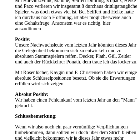
Mit Boevink/Funk, Malone, Seiffert Dühring, Kopacz, Heike
und Paco verlieren wir insgesamt 8 durchaus drittligataugliche
Spieler, was doch etwas viel ist. Bei Seiffert und Heike hatte
ich durchaus noch Hoffnung, ist aber möglicherweise auch
eine Gehaltsfrage. Ansonsten war es richtig, hier
auszudünnen.
Positiv:
Unsere Nachwuchsleute vom letzten Jahr könnten dieses Jahr
die Gelegenheit bekommen sich zu entwickeln und zu
absoluten Stammspielern reifen. Decker, Plath, Gül, Zeitler
und auch der Rückkehrer Ponath, dem traue ich das locker zu.
Mit Rosenlöcher, Kaygin und F. Christensen haben wir einige
absolute Schlüsselpositionen besetzt. Ob sie die Erwartungen
erfüllen wird sich zeigen.
Absolut Positiv:
Wir haben einen Fehleinkauf vom letzten Jahr an den "Mann"
gebracht.
Schlussbemerkung:
Wenn wir also noch ein paar vernünftige Verpflichtungen
hinbekommen, dann sollten wir doch über dem Strich bleiben
und vielleicht bekommen wir ja dieses Jahr etwas mehr