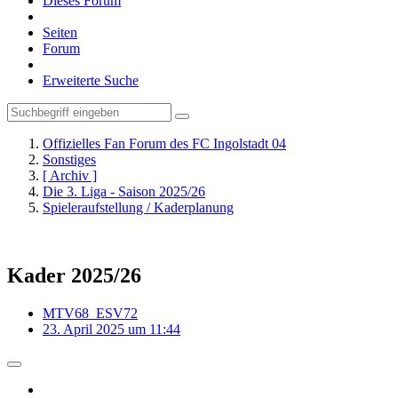
Dieses Forum
Seiten
Forum
Erweiterte Suche
Offizielles Fan Forum des FC Ingolstadt 04
Sonstiges
[ Archiv ]
Die 3. Liga - Saison 2025/26
Spieleraufstellung / Kaderplanung
Kader 2025/26
MTV68_ESV72
23. April 2025 um 11:44