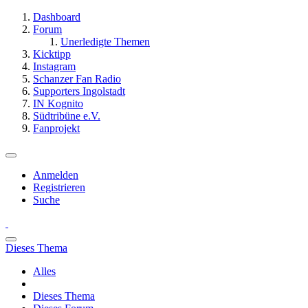
Dashboard
Forum
Unerledigte Themen
Kicktipp
Instagram
Schanzer Fan Radio
Supporters Ingolstadt
IN Kognito
Südtribüne e.V.
Fanprojekt
Anmelden
Registrieren
Suche
Dieses Thema
Alles
Dieses Thema