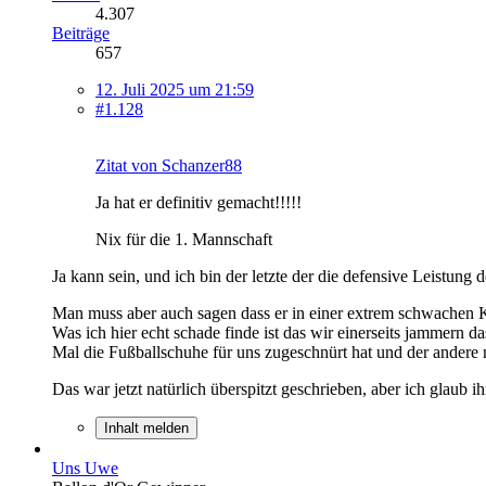
4.307
Beiträge
657
12. Juli 2025 um 21:59
#1.128
Zitat von Schanzer88
Ja hat er definitiv gemacht!!!!!
Nix für die 1. Mannschaft
Ja kann sein, und ich bin der letzte der die defensive Leistung 
Man muss aber auch sagen dass er in einer extrem schwachen Ket
Was ich hier echt schade finde ist das wir einerseits jammern d
Mal die Fußballschuhe für uns zugeschnürt hat und der andere n
Das war jetzt natürlich überspitzt geschrieben, aber ich glaub ih
Inhalt melden
Uns Uwe