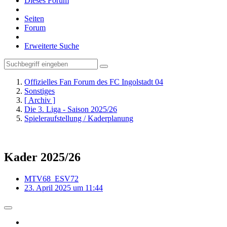
Dieses Forum
Seiten
Forum
Erweiterte Suche
Offizielles Fan Forum des FC Ingolstadt 04
Sonstiges
[ Archiv ]
Die 3. Liga - Saison 2025/26
Spieleraufstellung / Kaderplanung
Kader 2025/26
MTV68_ESV72
23. April 2025 um 11:44