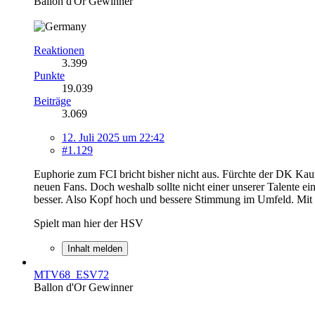
Ballon d'Or Gewinner
Reaktionen
3.399
Punkte
19.039
Beiträge
3.069
12. Juli 2025 um 22:42
#1.129
Euphorie zum FCI bricht bisher nicht aus. Fürchte der DK Kau
neuen Fans. Doch weshalb sollte nicht einer unserer Talente 
besser. Also Kopf hoch und bessere Stimmung im Umfeld. Mit uns
Spielt man hier der HSV
Inhalt melden
MTV68_ESV72
Ballon d'Or Gewinner