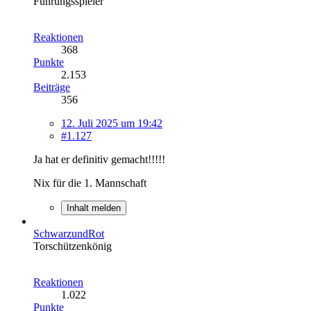
Führungsspieler
Reaktionen
368
Punkte
2.153
Beiträge
356
12. Juli 2025 um 19:42
#1.127
Ja hat er definitiv gemacht!!!!!
Nix für die 1. Mannschaft
Inhalt melden
SchwarzundRot
Torschützenkönig
Reaktionen
1.022
Punkte