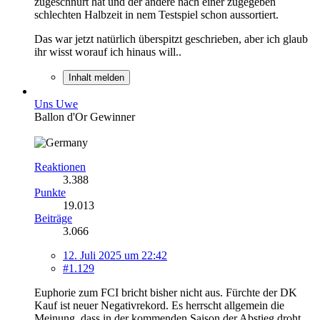
zugeschnürt hat und der andere nach einer zugegeben
schlechten Halbzeit in nem Testspiel schon aussortiert.
Das war jetzt natürlich überspitzt geschrieben, aber ich glaub
ihr wisst worauf ich hinaus will..
Inhalt melden
Uns Uwe
Ballon d'Or Gewinner
Reaktionen
3.388
Punkte
19.013
Beiträge
3.066
12. Juli 2025 um 22:42
#1.129
Euphorie zum FCI bricht bisher nicht aus. Fürchte der DK
Kauf ist neuer Negativrekord. Es herrscht allgemein die
Meinung, dass in der kommenden Saison der Abstieg droht.