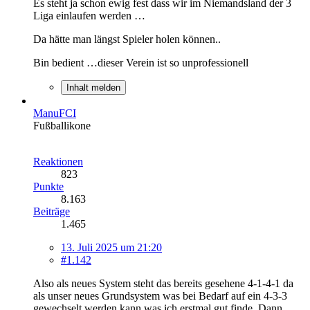
Es steht ja schon ewig fest dass wir im Niemandsland der 3
Liga einlaufen werden …
Da hätte man längst Spieler holen können..
Bin bedient …dieser Verein ist so unprofessionell
Inhalt melden
ManuFCI
Fußballikone
Reaktionen
823
Punkte
8.163
Beiträge
1.465
13. Juli 2025 um 21:20
#1.142
Also als neues System steht das bereits gesehene 4-1-4-1 da
als unser neues Grundsystem was bei Bedarf auf ein 4-3-3
gewechselt werden kann was ich erstmal gut finde. Dann