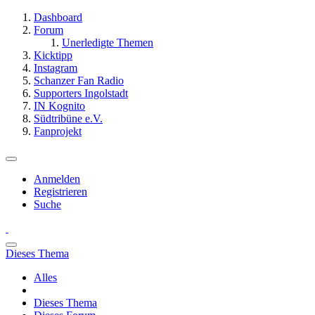
Dashboard
Forum
Unerledigte Themen
Kicktipp
Instagram
Schanzer Fan Radio
Supporters Ingolstadt
IN Kognito
Südtribüne e.V.
Fanprojekt
Anmelden
Registrieren
Suche
Dieses Thema
Alles
Dieses Thema