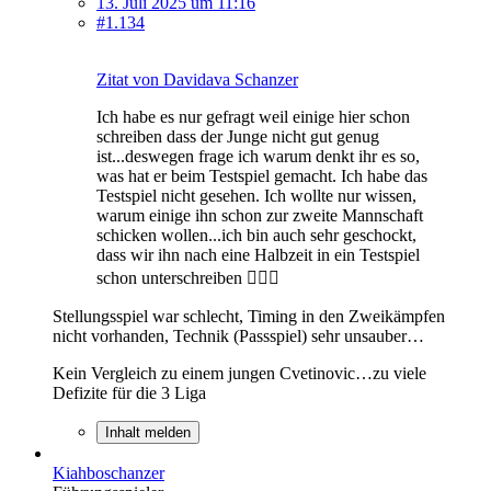
13. Juli 2025 um 11:16
#1.134
Zitat von Davidava Schanzer
Ich habe es nur gefragt weil einige hier schon
schreiben dass der Junge nicht gut genug
ist...deswegen frage ich warum denkt ihr es so,
was hat er beim Testspiel gemacht. Ich habe das
Testspiel nicht gesehen. Ich wollte nur wissen,
warum einige ihn schon zur zweite Mannschaft
schicken wollen...ich bin auch sehr geschockt,
dass wir ihn nach eine Halbzeit in ein Testspiel
schon unterschreiben 🤷🏿‍♂️
Stellungsspiel war schlecht, Timing in den Zweikämpfen
nicht vorhanden, Technik (Passspiel) sehr unsauber…
Kein Vergleich zu einem jungen Cvetinovic…zu viele
Defizite für die 3 Liga
Inhalt melden
Kiahboschanzer