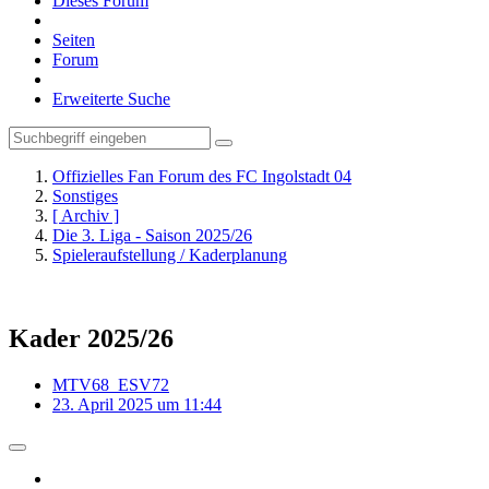
Dieses Forum
Seiten
Forum
Erweiterte Suche
Offizielles Fan Forum des FC Ingolstadt 04
Sonstiges
[ Archiv ]
Die 3. Liga - Saison 2025/26
Spieleraufstellung / Kaderplanung
Kader 2025/26
MTV68_ESV72
23. April 2025 um 11:44