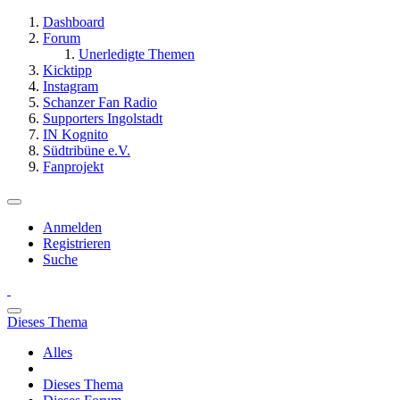
Dashboard
Forum
Unerledigte Themen
Kicktipp
Instagram
Schanzer Fan Radio
Supporters Ingolstadt
IN Kognito
Südtribüne e.V.
Fanprojekt
Anmelden
Registrieren
Suche
Dieses Thema
Alles
Dieses Thema