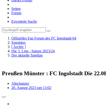
Dieses Forum
Seiten
Forum
Erweiterte Suche
Offizielles Fan Forum des FC Ingolstadt 04
Sonstiges
[ Archiv ]
Die 3. Liga - Saison 2023/24
Der aktuelle Spieltag
Preußen Münster : FC Ingolstadt Die 22.0
Altschanzer
20. August 2023 um 13:02