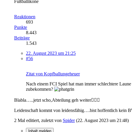
Fußballikone
Reaktionen
693
Punkte
8.443
Beiträge
1.543
22. August 2023 um 21:25
#56
Zitat von Kopfballungeheuer
Nach einem FCI Spiel hat man immer schlechtere Laune 
zubekommen?
Blabla…..jetzt scho,Abteilung geh weiter🙋🏼‍♂️
Leidenschaft kommt von leidensfähig….bist hoffentlich kein 
2 Mal editiert, zuletzt von
Spider
(
22. August 2023 um 21:48
)
Inhalt melden