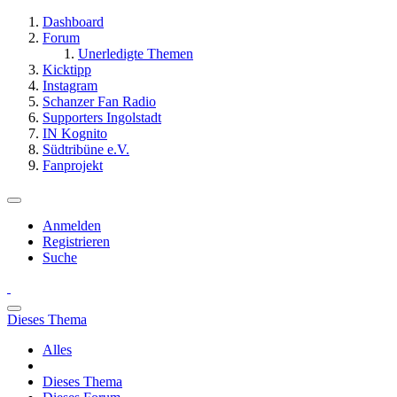
Dashboard
Forum
Unerledigte Themen
Kicktipp
Instagram
Schanzer Fan Radio
Supporters Ingolstadt
IN Kognito
Südtribüne e.V.
Fanprojekt
Anmelden
Registrieren
Suche
Dieses Thema
Alles
Dieses Thema