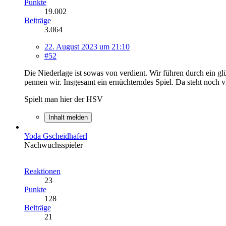
Punkte
19.002
Beiträge
3.064
22. August 2023 um 21:10
#52
Die Niederlage ist sowas von verdient. Wir führen durch ein gl
pennen wir. Insgesamt ein ernüchterndes Spiel. Da steht noch vi
Spielt man hier der HSV
Inhalt melden
Yoda Gscheidhaferl
Nachwuchsspieler
Reaktionen
23
Punkte
128
Beiträge
21