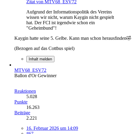
Zitat von MTV68_ESV72
Aufgrund der Informationspolitik des Vereins
wissen wir nicht, warum Kaygin nicht gespielt
hat. Der FCI ist irgendwie schon ein
"Geheimbund"!
Kaygin hatte seine 5. Gelbe. Kann man schon herausfinden🤣
(Bezogen auf das Cottbus spiel)
Inhalt melden
MTV68_ESV72
Ballon d'Or Gewinner
Reaktionen
5.028
Punkte
16.263
Beiträge
2.221
16. Februar 2026 um 14:09
#67