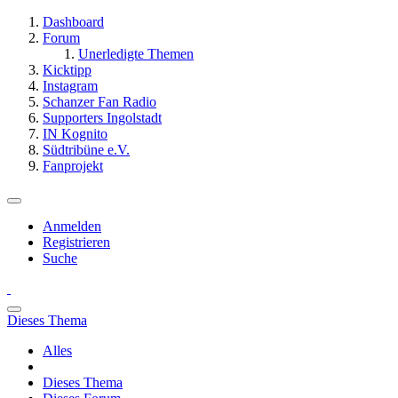
Dashboard
Forum
Unerledigte Themen
Kicktipp
Instagram
Schanzer Fan Radio
Supporters Ingolstadt
IN Kognito
Südtribüne e.V.
Fanprojekt
Anmelden
Registrieren
Suche
Dieses Thema
Alles
Dieses Thema