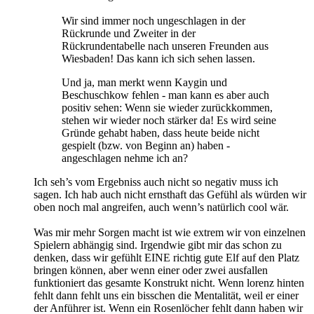
Wir sind immer noch ungeschlagen in der
Rückrunde und Zweiter in der
Rückrundentabelle nach unseren Freunden aus
Wiesbaden! Das kann ich sich sehen lassen.
Und ja, man merkt wenn Kaygin und
Beschuschkow fehlen - man kann es aber auch
positiv sehen: Wenn sie wieder zurückkommen,
stehen wir wieder noch stärker da! Es wird seine
Gründe gehabt haben, dass heute beide nicht
gespielt (bzw. von Beginn an) haben -
angeschlagen nehme ich an?
Ich seh’s vom Ergebniss auch nicht so negativ muss ich
sagen. Ich hab auch nicht ernsthaft das Gefühl als würden wir
oben noch mal angreifen, auch wenn’s natürlich cool wär.
Was mir mehr Sorgen macht ist wie extrem wir von einzelnen
Spielern abhängig sind. Irgendwie gibt mir das schon zu
denken, dass wir gefühlt EINE richtig gute Elf auf den Platz
bringen können, aber wenn einer oder zwei ausfallen
funktioniert das gesamte Konstrukt nicht. Wenn lorenz hinten
fehlt dann fehlt uns ein bisschen die Mentalität, weil er einer
der Anführer ist. Wenn ein Rosenlöcher fehlt dann haben wir