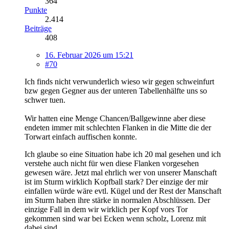
364
Punkte
2.414
Beiträge
408
16. Februar 2026 um 15:21
#70
Ich finds nicht verwunderlich wieso wir gegen schweinfurt
bzw gegen Gegner aus der unteren Tabellenhälfte uns so
schwer tuen.
Wir hatten eine Menge Chancen/Ballgewinne aber diese
endeten immer mit schlechten Flanken in die Mitte die der
Torwart einfach auffischen konnte.
Ich glaube so eine Situation habe ich 20 mal gesehen und ich
verstehe auch nicht für wen diese Flanken vorgesehen
gewesen wäre. Jetzt mal ehrlich wer von unserer Manschaft
ist im Sturm wirklich Kopfball stark? Der einzige der mir
einfallen würde wäre evtl. Kügel und der Rest der Manschaft
im Sturm haben ihre stärke in normalen Abschlüssen. Der
einzige Fall in dem wir wirklich per Kopf vors Tor
gekommen sind war bei Ecken wenn scholz, Lorenz mit
dabei sind.