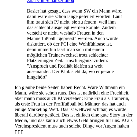
Zitat von Schanzerfan04
Basler hat gesagt, dass wenn SW ein Mann wäre,
dann wäre sie schon lange gefeuert worden. Laut
ihm traut sich PJ nicht, sie zu feuern, weil ihm
das schlecht ausgelegt werden könnte. Zudem
versteht er nicht, weshalb Frauen in den
Männerfußball "gepresst" werden. Auch wurde
diskutiert, ob der FCI eine Wohlfühloase ist,
denn immerhin lässt man sich mit einem
möglichen Trainerwechsel trotz schlechter
Platzierungen Zeit. Träsch ergänzt zudem:
"Anspruch und Realität klaffen zu weit
auseinander. Der Klub steht da, wo er gerade
hingehört".
Ich glaube beide Seiten haben Recht. Wäre Wittmann ein
Mann, wäre sie schon raus. Das ist natürlich eine Frechheit,
aber mann muss auch PJ verstehen: Eine Frau als Trainerin,
als erste Frau in der Profifußball bei Männer, das hat auch
einige Marketing-Wert. Das ist weltweit achtbar, es wurde
überall darüber gerädet. Das ist einfach eine gute Story in der
Media, und das kann auch etwas Geld bringen für uns. PJ als
Vereinspresident muss auch solche Dinge vor Augen halten
🤷🏿‍♂️