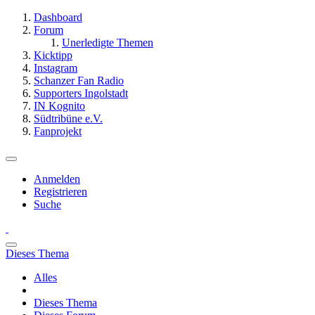
Dashboard
Forum
Unerledigte Themen
Kicktipp
Instagram
Schanzer Fan Radio
Supporters Ingolstadt
IN Kognito
Südtribüne e.V.
Fanprojekt
Anmelden
Registrieren
Suche
Dieses Thema
Alles
Dieses Thema