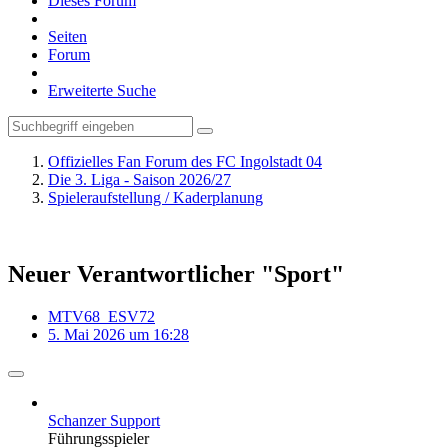
Dieses Forum
Seiten
Forum
Erweiterte Suche
Offizielles Fan Forum des FC Ingolstadt 04
Die 3. Liga - Saison 2026/27
Spieleraufstellung / Kaderplanung
Neuer Verantwortlicher "Sport"
MTV68_ESV72
5. Mai 2026 um 16:28
Schanzer Support
Führungsspieler