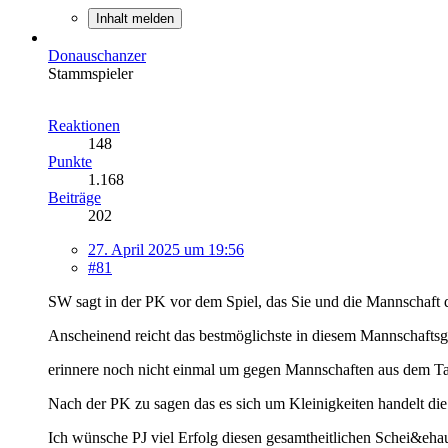
Inhalt melden
Donauschanzer
Stammspieler
Reaktionen
148
Punkte
1.168
Beiträge
202
27. April 2025 um 19:56
#81
SW sagt in der PK vor dem Spiel, das Sie und die Mannschaft d
Anscheinend reicht das bestmöglichste in diesem Mannschaftsg
erinnere noch nicht einmal um gegen Mannschaften aus dem Ta
Nach der PK zu sagen das es sich um Kleinigkeiten handelt die 
Ich wünsche PJ viel Erfolg diesen gesamtheitlichen Schei&ehau