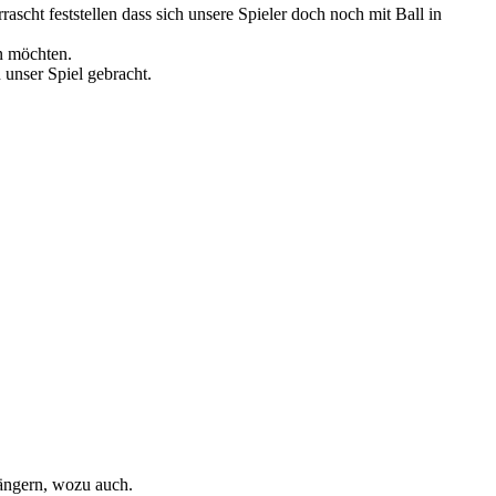
cht feststellen dass sich unsere Spieler doch noch mit Ball in
n möchten.
unser Spiel gebracht.
längern, wozu auch.