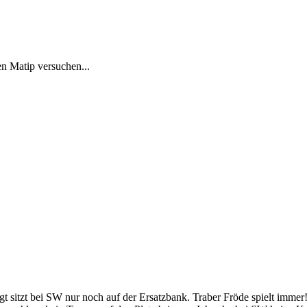
n Matip versuchen...
 sitzt bei SW nur noch auf der Ersatzbank. Traber Fröde spielt immer! 