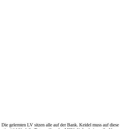
Die gelernten LV sitzen alle auf der Bank. Keidel muss auf diese