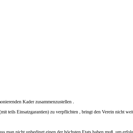
rmonierenden Kader zusammenzustellen .
mit teils Einsatzgarantien) zu verpflichten , bringt den Verein nicht wei
ss man nicht unbedingt einen der höchsten Etats haben muß, um erfolg