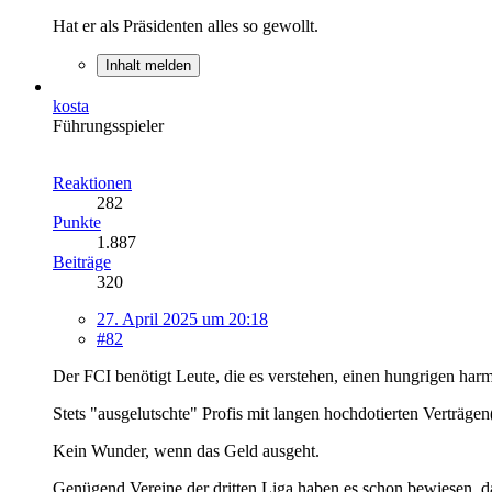
Hat er als Präsidenten alles so gewollt.
Inhalt melden
kosta
Führungsspieler
Reaktionen
282
Punkte
1.887
Beiträge
320
27. April 2025 um 20:18
#82
Der FCI benötigt Leute, die es verstehen, einen hungrigen ha
Stets "ausgelutschte" Profis mit langen hochdotierten Verträgen(
Kein Wunder, wenn das Geld ausgeht.
Genügend Vereine der dritten Liga haben es schon bewiesen, da