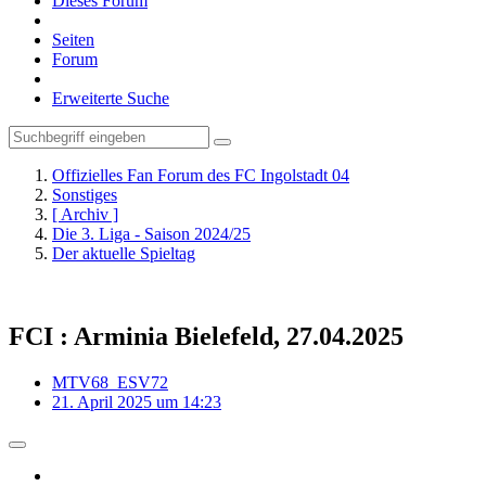
Dieses Forum
Seiten
Forum
Erweiterte Suche
Offizielles Fan Forum des FC Ingolstadt 04
Sonstiges
[ Archiv ]
Die 3. Liga - Saison 2024/25
Der aktuelle Spieltag
FCI : Arminia Bielefeld, 27.04.2025
MTV68_ESV72
21. April 2025 um 14:23