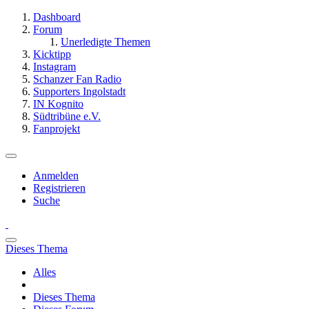
Dashboard
Forum
Unerledigte Themen
Kicktipp
Instagram
Schanzer Fan Radio
Supporters Ingolstadt
IN Kognito
Südtribüne e.V.
Fanprojekt
Anmelden
Registrieren
Suche
Dieses Thema
Alles
Dieses Thema