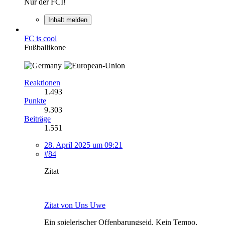
Nur der FCI!
Inhalt melden
FC is cool
Fußballikone
Reaktionen
1.493
Punkte
9.303
Beiträge
1.551
28. April 2025 um 09:21
#84
Zitat
Zitat von Uns Uwe
Ein spielerischer Offenbarungseid. Kein Tempo,