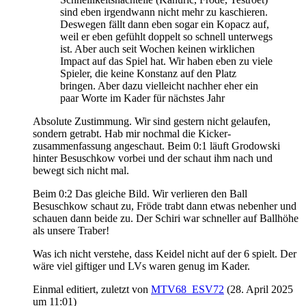
sind eben irgendwann nicht mehr zu kaschieren.
Deswegen fällt dann eben sogar ein Kopacz auf,
weil er eben gefühlt doppelt so schnell unterwegs
ist. Aber auch seit Wochen keinen wirklichen
Impact auf das Spiel hat. Wir haben eben zu viele
Spieler, die keine Konstanz auf den Platz
bringen. Aber dazu vielleicht nachher eher ein
paar Worte im Kader für nächstes Jahr
Absolute Zustimmung. Wir sind gestern nicht gelaufen,
sondern getrabt. Hab mir nochmal die Kicker-
zusammenfassung angeschaut. Beim 0:1 läuft Grodowski
hinter Besuschkow vorbei und der schaut ihm nach und
bewegt sich nicht mal.
Beim 0:2 Das gleiche Bild. Wir verlieren den Ball
Besuschkow schaut zu, Fröde trabt dann etwas nebenher und
schauen dann beide zu. Der Schiri war schneller auf Ballhöhe
als unsere Traber!
Was ich nicht verstehe, dass Keidel nicht auf der 6 spielt. Der
wäre viel giftiger und LVs waren genug im Kader.
Einmal editiert, zuletzt von
MTV68_ESV72
(
28. April 2025
um 11:01
)