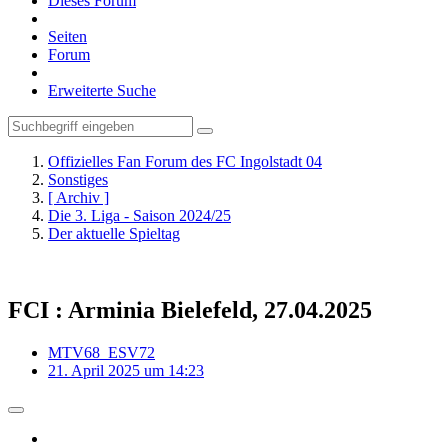
Dieses Forum
Seiten
Forum
Erweiterte Suche
Offizielles Fan Forum des FC Ingolstadt 04
Sonstiges
[ Archiv ]
Die 3. Liga - Saison 2024/25
Der aktuelle Spieltag
FCI : Arminia Bielefeld, 27.04.2025
MTV68_ESV72
21. April 2025 um 14:23