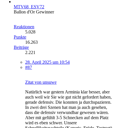
MTV68_ESV72
Ballon d'Or Gewinner
Reaktionen
5.028
Punkte
16.263
Beiträge
2.221
28. April 2025 um 10:54
#87
Zitat von unsuwe
Natürlich war gestern Arminia klar besser, aber
auch weil wir Sie wie gut nicht gefordert haben,
gerade defensiv. Die konnten ja durchspazieren.
In zwei drei Szenen hat man ja auch gesehen,
dass die defensiv verwundbar gewesen wären.
Aber mit gefühlt 3-5 Schnecken auf dem Platz
wird es eben schwer. Unsere
Schnellikeitsnachteile (Kanuric, Fröde, Testroet)