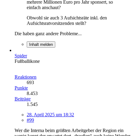
mehrere Millionen Euro pro Jahr sponsert, so
einfach anschaut?
Obwohl sie auch 3 Aufsichtsräte inkl. den
Aufsichtsratvorsitzenden stellt?
Die haben ganz andere Probleme...
Inhalt melden
Spider
Fußballikone
Reaktionen
693
Punkte
8.453
Beiträge
1.545
28. April 2025 um 18:32
#99
Wer die Interna beim größten Arbeitgeber der Region ein
wenig kennt,der erwartet dort „draußen“ auch keine Wunder