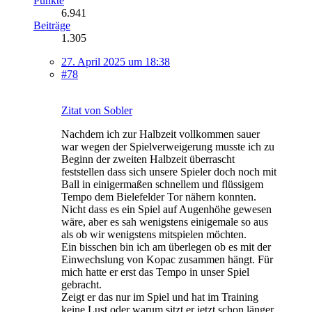
Punkte
6.941
Beiträge
1.305
27. April 2025 um 18:38
#78
Zitat von Sobler
Nachdem ich zur Halbzeit vollkommen sauer
war wegen der Spielverweigerung musste ich zu
Beginn der zweiten Halbzeit überrascht
feststellen dass sich unsere Spieler doch noch mit
Ball in einigermaßen schnellem und flüssigem
Tempo dem Bielefelder Tor nähern konnten.
Nicht dass es ein Spiel auf Augenhöhe gewesen
wäre, aber es sah wenigstens einigemale so aus
als ob wir wenigstens mitspielen möchten.
Ein bisschen bin ich am überlegen ob es mit der
Einwechslung von Kopac zusammen hängt. Für
mich hatte er erst das Tempo in unser Spiel
gebracht.
Zeigt er das nur im Spiel und hat im Training
keine Lust oder warum sitzt er jetzt schon länger