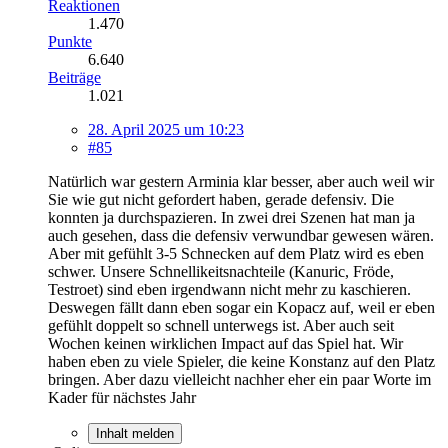
Reaktionen
1.470
Punkte
6.640
Beiträge
1.021
28. April 2025 um 10:23
#85
Natürlich war gestern Arminia klar besser, aber auch weil wir
Sie wie gut nicht gefordert haben, gerade defensiv. Die
konnten ja durchspazieren. In zwei drei Szenen hat man ja
auch gesehen, dass die defensiv verwundbar gewesen wären.
Aber mit gefühlt 3-5 Schnecken auf dem Platz wird es eben
schwer. Unsere Schnellikeitsnachteile (Kanuric, Fröde,
Testroet) sind eben irgendwann nicht mehr zu kaschieren.
Deswegen fällt dann eben sogar ein Kopacz auf, weil er eben
gefühlt doppelt so schnell unterwegs ist. Aber auch seit
Wochen keinen wirklichen Impact auf das Spiel hat. Wir
haben eben zu viele Spieler, die keine Konstanz auf den Platz
bringen. Aber dazu vielleicht nachher eher ein paar Worte im
Kader für nächstes Jahr
Inhalt melden