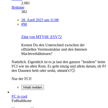
2.081
Beiträge
382
28. April 2025 um 11:08
#90
Zitat von MTV68_ESV72
Kennst Du den Unterschied zwischen der
offiziellen Vereinsstruktur und den Internen
Machtverhältnissen?
Natürlich. Eigentlich ist es ja laut den ganzen "Insidern" beim
FCI wie im alten Rom. Es geht einzig und allein darum, ob PJ
den Daumen hebt oder senkt, stimmt's?🙄
Nur der FCI!
Inhalt melden
FC is cool
Fußballikone