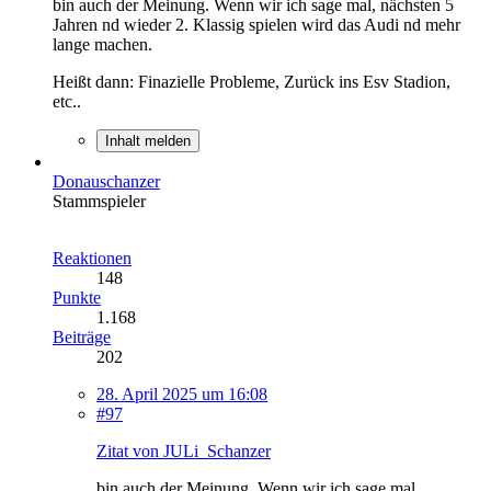
bin auch der Meinung. Wenn wir ich sage mal, nächsten 5
Jahren nd wieder 2. Klassig spielen wird das Audi nd mehr
lange machen.
Heißt dann: Finazielle Probleme, Zurück ins Esv Stadion,
etc..
Inhalt melden
Donauschanzer
Stammspieler
Reaktionen
148
Punkte
1.168
Beiträge
202
28. April 2025 um 16:08
#97
Zitat von JULi_Schanzer
bin auch der Meinung. Wenn wir ich sage mal,