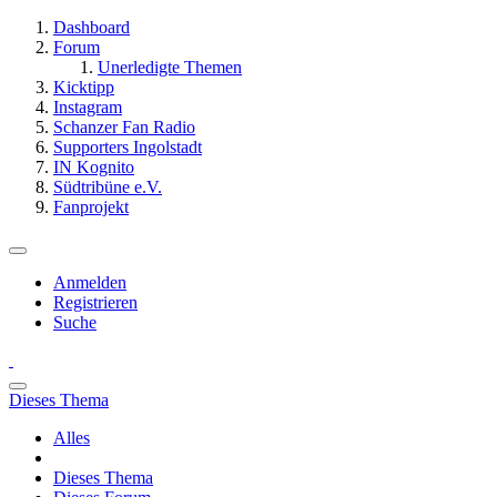
Dashboard
Forum
Unerledigte Themen
Kicktipp
Instagram
Schanzer Fan Radio
Supporters Ingolstadt
IN Kognito
Südtribüne e.V.
Fanprojekt
Anmelden
Registrieren
Suche
Dieses Thema
Alles
Dieses Thema