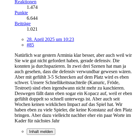
Reaktionen
1.474
Punkte
6.644
Beiträge
1.021
28. April 2025 um 10:23
#85
Natürlich war gestern Arminia klar besser, aber auch weil wir
Sie wie gut nicht gefordert haben, gerade defensiv. Die
konnten ja durchspazieren. In zwei drei Szenen hat man ja
auch gesehen, dass die defensiv verwundbar gewesen wären.
Aber mit gefühlt 3-5 Schnecken auf dem Platz wird es eben
schwer. Unsere Schnellikeitsnachteile (Kanuric, Fröde,
Testroet) sind eben irgendwann nicht mehr zu kaschieren.
Deswegen fällt dann eben sogar ein Kopacz auf, weil er eben
gefühlt doppelt so schnell unterwegs ist. Aber auch seit
Wochen keinen wirklichen Impact auf das Spiel hat. Wir
haben eben zu viele Spieler, die keine Konstanz auf den Platz
bringen. Aber dazu vielleicht nachher eher ein paar Worte im
Kader für nächstes Jahr
Inhalt melden