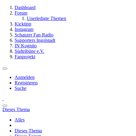
Dashboard
Forum
Unerledigte Themen
Kicktipp
Instagram
Schanzer Fan Radio
Supporters Ingolstadt
IN Kognito
Südtribüne e.V.
Fanprojekt
Anmelden
Registrieren
Suche
Dieses Thema
Alles
Dieses Thema