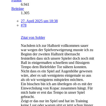
Punkte
6.941
Beiträge
1.305
27. April 2025 um 18:38
#78
Zitat von Sobler
Nachdem ich zur Halbzeit vollkommen sauer
war wegen der Spielverweigerung musste ich zu
Beginn der zweiten Halbzeit überrascht
feststellen dass sich unsere Spieler doch noch mit
Ball in einigermaßen schnellem und flüssigem
Tempo dem Bielefelder Tor nähern konnten.
Nicht dass es ein Spiel auf Augenhöhe gewesen
wäre, aber es sah wenigstens einigemale so aus
als ob wir wenigstens mitspielen möchten.
Ein bisschen bin ich am überlegen ob es mit der
Einwechslung von Kopac zusammen hängt. Für
mich hatte er erst das Tempo in unser Spiel
gebracht.
Zeigt er das nur im Spiel und hat im Training
keine Lust oder warum sitzt er jetzt schon länger