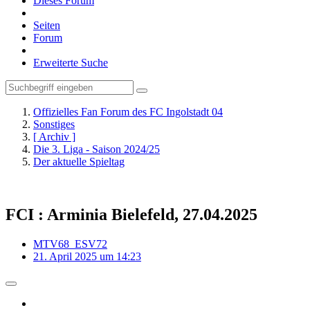
Dieses Forum
Seiten
Forum
Erweiterte Suche
Offizielles Fan Forum des FC Ingolstadt 04
Sonstiges
[ Archiv ]
Die 3. Liga - Saison 2024/25
Der aktuelle Spieltag
FCI : Arminia Bielefeld, 27.04.2025
MTV68_ESV72
21. April 2025 um 14:23