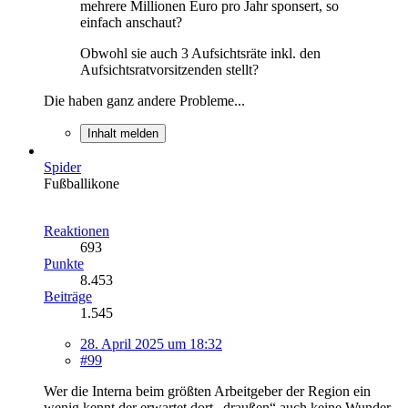
mehrere Millionen Euro pro Jahr sponsert, so
einfach anschaut?
Obwohl sie auch 3 Aufsichtsräte inkl. den
Aufsichtsratvorsitzenden stellt?
Die haben ganz andere Probleme...
Inhalt melden
Spider
Fußballikone
Reaktionen
693
Punkte
8.453
Beiträge
1.545
28. April 2025 um 18:32
#99
Wer die Interna beim größten Arbeitgeber der Region ein
wenig kennt,der erwartet dort „draußen“ auch keine Wunder