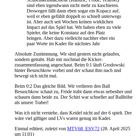
sind eben irgendwann nicht mehr zu kaschieren.
Deswegen fällt dann eben sogar ein Kopacz auf,
weil er eben gefühlt doppelt so schnell unterwegs
ist. Aber auch seit Wochen keinen wirklichen
Impact auf das Spiel hat. Wir haben eben zu viele
Spieler, die keine Konstanz auf den Platz
bringen. Aber dazu vielleicht nachher eher ein
paar Worte im Kader für nächstes Jahr
Absolute Zustimmung. Wir sind gestern nicht gelaufen,
sondern getrabt. Hab mir nochmal die Kicker-
zusammenfassung angeschaut. Beim 0:1 läuft Grodowski
hinter Besuschkow vorbei und der schaut ihm nach und
bewegt sich nicht mal.
Beim 0:2 Das gleiche Bild. Wir verlieren den Ball
Besuschkow schaut zu, Fröde trabt dann etwas nebenher und
schauen dann beide zu. Der Schiri war schneller auf Ballhöhe
als unsere Traber!
Was ich nicht verstehe, dass Keidel nicht auf der 6 spielt. Der
wäre viel giftiger und LVs waren genug im Kader.
Einmal editiert, zuletzt von
MTV68_ESV72
(
28. April 2025
um 11:01
)