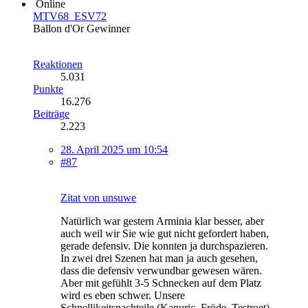
Online
MTV68_ESV72
Ballon d'Or Gewinner
Reaktionen
5.031
Punkte
16.276
Beiträge
2.223
28. April 2025 um 10:54
#87
Zitat von unsuwe
Natürlich war gestern Arminia klar besser, aber
auch weil wir Sie wie gut nicht gefordert haben,
gerade defensiv. Die konnten ja durchspazieren.
In zwei drei Szenen hat man ja auch gesehen,
dass die defensiv verwundbar gewesen wären.
Aber mit gefühlt 3-5 Schnecken auf dem Platz
wird es eben schwer. Unsere
Schnellikeitsnachteile (Kanuric, Fröde, Testroet)