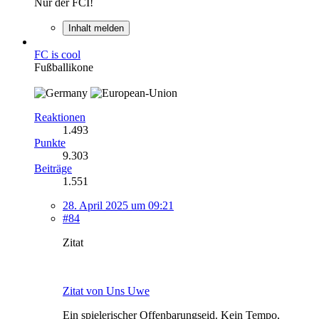
Nur der FCI!
Inhalt melden
FC is cool
Fußballikone
Reaktionen
1.493
Punkte
9.303
Beiträge
1.551
28. April 2025 um 09:21
#84
Zitat
Zitat von Uns Uwe
Ein spielerischer Offenbarungseid. Kein Tempo,