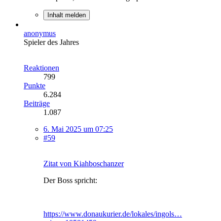
Inhalt melden
anonymus
Spieler des Jahres
Reaktionen
799
Punkte
6.284
Beiträge
1.087
6. Mai 2025 um 07:25
#59
Zitat von Kiahboschanzer
Der Boss spricht:
https://www.donaukurier.de/lokales/ingols…