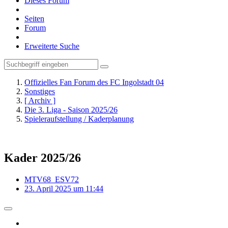
Dieses Forum
Seiten
Forum
Erweiterte Suche
Offizielles Fan Forum des FC Ingolstadt 04
Sonstiges
[ Archiv ]
Die 3. Liga - Saison 2025/26
Spieleraufstellung / Kaderplanung
Kader 2025/26
MTV68_ESV72
23. April 2025 um 11:44