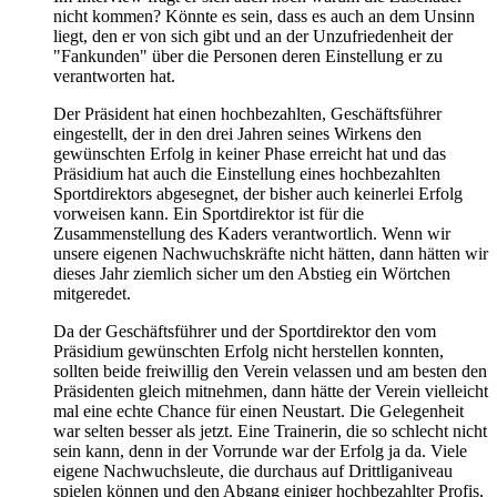
nicht kommen? Könnte es sein, dass es auch an dem Unsinn
liegt, den er von sich gibt und an der Unzufriedenheit der
"Fankunden" über die Personen deren Einstellung er zu
verantworten hat.
Der Präsident hat einen hochbezahlten, Geschäftsführer
eingestellt, der in den drei Jahren seines Wirkens den
gewünschten Erfolg in keiner Phase erreicht hat und das
Präsidium hat auch die Einstellung eines hochbezahlten
Sportdirektors abgesegnet, der bisher auch keinerlei Erfolg
vorweisen kann. Ein Sportdirektor ist für die
Zusammenstellung des Kaders verantwortlich. Wenn wir
unsere eigenen Nachwuchskräfte nicht hätten, dann hätten wir
dieses Jahr ziemlich sicher um den Abstieg ein Wörtchen
mitgeredet.
Da der Geschäftsführer und der Sportdirektor den vom
Präsidium gewünschten Erfolg nicht herstellen konnten,
sollten beide freiwillig den Verein velassen und am besten den
Präsidenten gleich mitnehmen, dann hätte der Verein vielleicht
mal eine echte Chance für einen Neustart. Die Gelegenheit
war selten besser als jetzt. Eine Trainerin, die so schlecht nicht
sein kann, denn in der Vorrunde war der Erfolg ja da. Viele
eigene Nachwuchsleute, die durchaus auf Drittliganiveau
spielen können und den Abgang einiger hochbezahlter Profis,