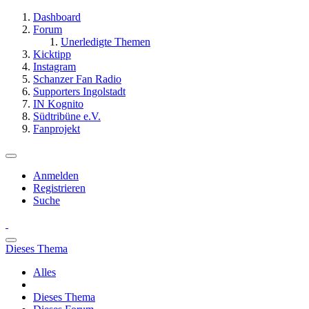
Dashboard
Forum
Unerledigte Themen
Kicktipp
Instagram
Schanzer Fan Radio
Supporters Ingolstadt
IN Kognito
Südtribüne e.V.
Fanprojekt
Anmelden
Registrieren
Suche
Dieses Thema
Alles
Dieses Thema