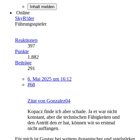
Inhalt melden
Online
SkyR!der
Führungsspieler
Reaktionen
397
Punkte
1.882
Beiträge
291
6. Mai 2025 um 16:12
#68
Zitat von Gonzalez04
Kopacz finde ich aber schade. Ja er war nicht
konstant, aber die technischen Fähigkeiten und
den Antritt den er hat, können wir so erstmal
nicht auffangen.
Für mich ist Gustav bei weitem dynamischer und spielstärker