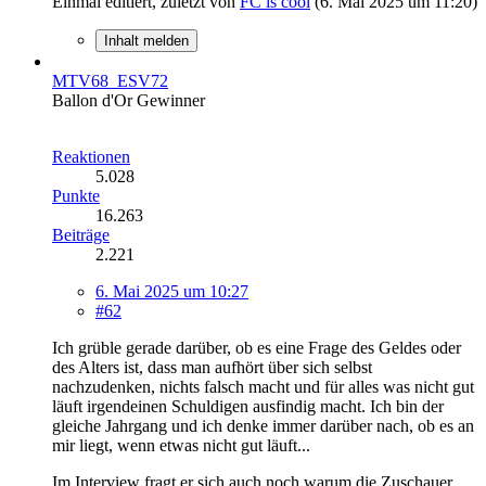
Einmal editiert, zuletzt von
FC is cool
(
6. Mai 2025 um 11:20
)
Inhalt melden
MTV68_ESV72
Ballon d'Or Gewinner
Reaktionen
5.028
Punkte
16.263
Beiträge
2.221
6. Mai 2025 um 10:27
#62
Ich grüble gerade darüber, ob es eine Frage des Geldes oder
des Alters ist, dass man aufhört über sich selbst
nachzudenken, nichts falsch macht und für alles was nicht gut
läuft irgendeinen Schuldigen ausfindig macht. Ich bin der
gleiche Jahrgang und ich denke immer darüber nach, ob es an
mir liegt, wenn etwas nicht gut läuft...
Im Interview fragt er sich auch noch warum die Zuschauer