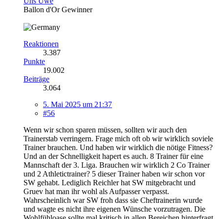
Uns Uwe
Ballon d'Or Gewinner
Reaktionen
3.387
Punkte
19.002
Beiträge
3.064
5. Mai 2025 um 21:37
#56
Wenn wir schon sparen müssen, sollten wir auch den
Trainerstab verringern. Frage mich oft ob wir wirklich soviele
Trainer brauchen. Und haben wir wirklich die nötige Fitness?
Und an der Schnelligkeit hapert es auch. 8 Trainer für eine
Mannschaft der 3. Liga. Brauchen wir wirklich 2 Co Trainer
und 2 Athletictrainer? 5 dieser Trainer haben wir schon vor
SW gehabt. Lediglich Reichler hat SW mitgebracht und
Gruev hat man ihr wohl als Aufpasser verpasst.
Wahrscheinlich war SW froh dass sie Cheftrainerin wurde
und wagte es nicht ihre eigenen Wünsche vorzutragen. Die
Wohlfühloase sollte mal kritisch in allen Bereichen hinterfragt