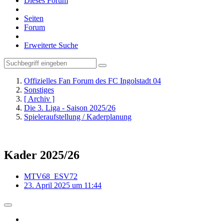
Dieses Forum
Seiten
Forum
Erweiterte Suche
Offizielles Fan Forum des FC Ingolstadt 04
Sonstiges
[ Archiv ]
Die 3. Liga - Saison 2025/26
Spieleraufstellung / Kaderplanung
Kader 2025/26
MTV68_ESV72
23. April 2025 um 11:44