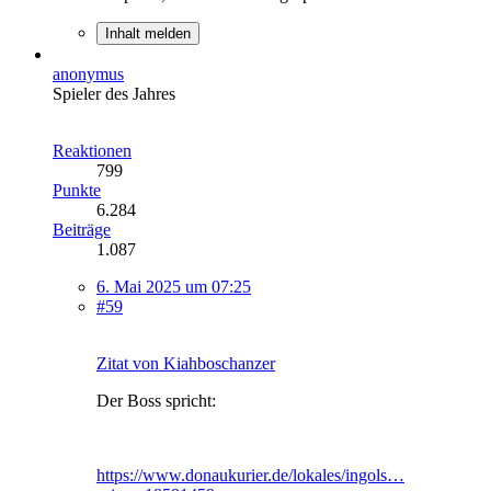
Inhalt melden
anonymus
Spieler des Jahres
Reaktionen
799
Punkte
6.284
Beiträge
1.087
6. Mai 2025 um 07:25
#59
Zitat von Kiahboschanzer
Der Boss spricht:
https://www.donaukurier.de/lokales/ingols…