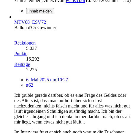
Einmal editiert, zuletzt von
FC is cool
(
6. Mai 2025 um 11:20
)
Inhalt melden
MTV68_ESV72
Ballon d'Or Gewinner
Reaktionen
5.037
Punkte
16.292
Beiträge
2.225
6. Mai 2025 um 10:27
#62
Ich grüble gerade darüber, ob es eine Frage des Geldes oder
des Alters ist, dass man aufhört über sich selbst
nachzudenken, nichts falsch macht und für alles was nicht gut
läuft irgendeinen Schuldigen ausfindig macht. Ich bin der
gleiche Jahrgang und ich denke immer darüber nach, ob es an
mir liegt, wenn etwas nicht gut läuft...
Im Interview fragt er sich auch noch warum die Zuschauer