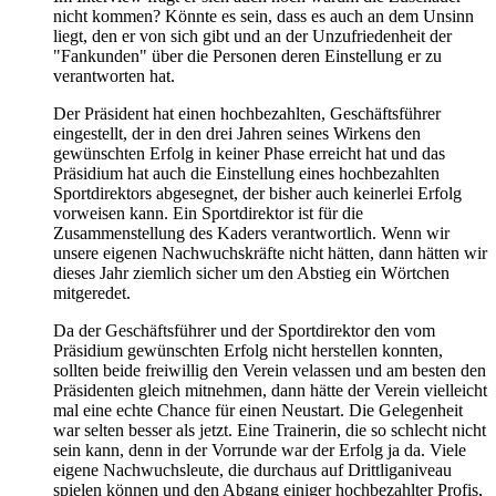
nicht kommen? Könnte es sein, dass es auch an dem Unsinn
liegt, den er von sich gibt und an der Unzufriedenheit der
"Fankunden" über die Personen deren Einstellung er zu
verantworten hat.
Der Präsident hat einen hochbezahlten, Geschäftsführer
eingestellt, der in den drei Jahren seines Wirkens den
gewünschten Erfolg in keiner Phase erreicht hat und das
Präsidium hat auch die Einstellung eines hochbezahlten
Sportdirektors abgesegnet, der bisher auch keinerlei Erfolg
vorweisen kann. Ein Sportdirektor ist für die
Zusammenstellung des Kaders verantwortlich. Wenn wir
unsere eigenen Nachwuchskräfte nicht hätten, dann hätten wir
dieses Jahr ziemlich sicher um den Abstieg ein Wörtchen
mitgeredet.
Da der Geschäftsführer und der Sportdirektor den vom
Präsidium gewünschten Erfolg nicht herstellen konnten,
sollten beide freiwillig den Verein velassen und am besten den
Präsidenten gleich mitnehmen, dann hätte der Verein vielleicht
mal eine echte Chance für einen Neustart. Die Gelegenheit
war selten besser als jetzt. Eine Trainerin, die so schlecht nicht
sein kann, denn in der Vorrunde war der Erfolg ja da. Viele
eigene Nachwuchsleute, die durchaus auf Drittliganiveau
spielen können und den Abgang einiger hochbezahlter Profis,