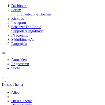
Dashboard
Forum
Unerledigte Themen
Kicktipp
Instagram
Schanzer Fan Radio
Supporters Ingolstadt
IN Kognito
Südtribüne e.V.
Fanprojekt
Anmelden
Registrieren
Suche
Dieses Thema
Alles
Dieses Thema