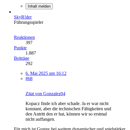
Inhalt melden
SkyR!der
Führungsspieler
Reaktionen
397
Punkte
1.887
Beiträge
292
6. Mai 2025 um 16:12
#68
Zitat von Gonzalez04
Kopacz finde ich aber schade. Ja er war nicht
konstant, aber die technischen Fähigkeiten und
den Antritt den er hat, können wir so erstmal
nicht auffangen.
Für mich ist Gustav bei weitem dynamischer und spielstärker