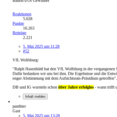
Ballon d'Or Gewinner
Reaktionen
5.028
Punkte
16.263
Beiträge
2.221
5. Mai 2025 um 11:28
#52
VfL Wolfsburg:
"Ralph Hasenhüttl hat den VfL Wolfsburg in der vergangenen Sa
Dafür bedanken wir uns bei ihm. Die Ergebnisse und die Entw
enger Abstimmung mit dem Aufsichtsrats-Präsidium getroffen".
DB und IG wursteln schon
über Jahre erfolglos
- wann trifft
Inhalt melden
panthier
Gast
5. Mai 2025 um 13:28