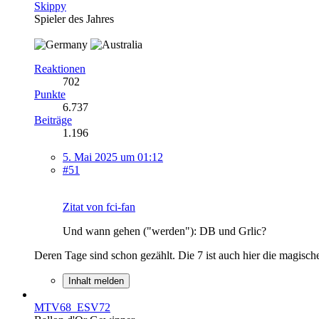
Skippy
Spieler des Jahres
Reaktionen
702
Punkte
6.737
Beiträge
1.196
5. Mai 2025 um 01:12
#51
Zitat von fci-fan
Und wann gehen ("werden"): DB und Grlic?
Deren Tage sind schon gezählt. Die 7 ist auch hier die magisc
Inhalt melden
MTV68_ESV72