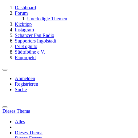
Dashboard
Forum
Unerledigte Themen
Kicktipp
Instagram
Schanzer Fan Radio
Supporters Ingolstadt
IN Kognito
Südtribüne e.V.
Fanprojekt
Anmelden
Registrieren
Suche
Dieses Thema
Alles
Dieses Thema