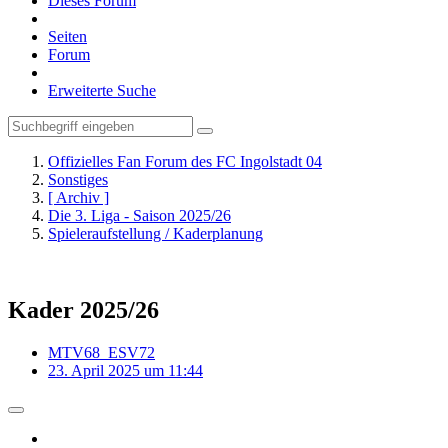
Dieses Forum
Seiten
Forum
Erweiterte Suche
Offizielles Fan Forum des FC Ingolstadt 04
Sonstiges
[ Archiv ]
Die 3. Liga - Saison 2025/26
Spieleraufstellung / Kaderplanung
Kader 2025/26
MTV68_ESV72
23. April 2025 um 11:44