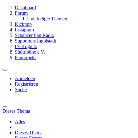
Dashboard
Forum
Unerledigte Themen
Kicktipp
Instagram
Schanzer Fan Radio
Supporters Ingolstadt
IN Kognito
Südtribüne e.V.
Fanprojekt
Anmelden
Registrieren
Suche
Dieses Thema
Alles
Dieses Thema