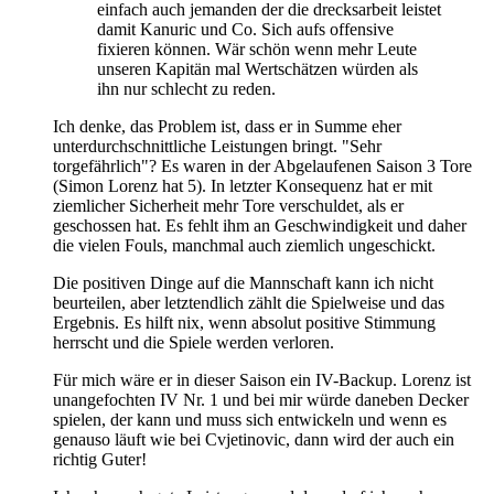
einfach auch jemanden der die drecksarbeit leistet
damit Kanuric und Co. Sich aufs offensive
fixieren können. Wär schön wenn mehr Leute
unseren Kapitän mal Wertschätzen würden als
ihn nur schlecht zu reden.
Ich denke, das Problem ist, dass er in Summe eher
unterdurchschnittliche Leistungen bringt. "Sehr
torgefährlich"? Es waren in der Abgelaufenen Saison 3 Tore
(Simon Lorenz hat 5). In letzter Konsequenz hat er mit
ziemlicher Sicherheit mehr Tore verschuldet, als er
geschossen hat. Es fehlt ihm an Geschwindigkeit und daher
die vielen Fouls, manchmal auch ziemlich ungeschickt.
Die positiven Dinge auf die Mannschaft kann ich nicht
beurteilen, aber letztendlich zählt die Spielweise und das
Ergebnis. Es hilft nix, wenn absolut positive Stimmung
herrscht und die Spiele werden verloren.
Für mich wäre er in dieser Saison ein IV-Backup. Lorenz ist
unangefochten IV Nr. 1 und bei mir würde daneben Decker
spielen, der kann und muss sich entwickeln und wenn es
genauso läuft wie bei Cvjetinovic, dann wird der auch ein
richtig Guter!