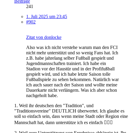
Beiträge
241
1. Juli 2025 um 23:45
#902
Zitat von donlocke
Also was ich nicht verstehe warum man den FCI
nicht mehr unterstützt und so wenig Fans hat. Ich
z.B. habe jahrelang selber Fußball gespielt und
Jugendmannschaften trainiert. Ich habe ein
Stadion vor der Haustür und in der Profifußball
gespielt wird, und ich habe letzte Saison tolle
Fußballspiele zu sehen bekommen. Natürlich war
ich auch sauer nach der Saison und wollte meine
Dauerkarte nicht verlängern. Was ich aber schon
nachgeholt habe.
1. Weil ihr deutschen den "Tradition", und
"Traditionsvereine" DEUTLICH überwertet. Ich glaube es
soll so einfach sein, dass wenn meine Stadt oder Region eine
Mannschaft hat, dann unterstütze ich es einfach 🤷🏿‍♂️
2. Weil eure Unterstützung von Ergebnisse abhängig ist. Ihr