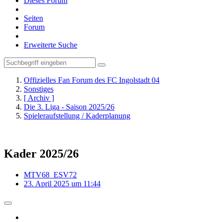
Dieses Forum
Seiten
Forum
Erweiterte Suche
Offizielles Fan Forum des FC Ingolstadt 04
Sonstiges
[ Archiv ]
Die 3. Liga - Saison 2025/26
Spieleraufstellung / Kaderplanung
Kader 2025/26
MTV68_ESV72
23. April 2025 um 11:44