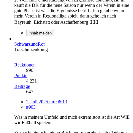
kauft die DK für die neue Saison nur wenn der Verein in eine
gute Phase ist was die Ergebnisse betrifft. Ich glaube wenn
mein Verein in Regionalliga spielt, dann gehe ich nach
Bayreuth, Eichstätt oder Aschaffenburg 🤷🏿‍♂️
Inhalt melden
SchwarzundRot
Torschützenkönig
Reaktionen
996
Punkte
4.231
Beiträge
647
2. Juli 2025 um 06:13
#903
Was in meinem Umfeld und mich extrem stört ist die Art WIE
wir Fußball spielen.
Es macht einfach keinen Bock uns zuzusehen. Ich glaub wir