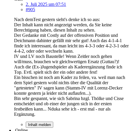
2. Juli 2025 um 07:51
#905
Nach demTest gestern sieht's denke ich so aus:
Der Inhalt kann nicht angezeigt werden, da Sie keine
Berechtigung haben, diesen Inhalt zu sehen.
Der Gedanke mit Costly auf der offensiven Position und
Deichmann dahinter gefällt mir sehr gut! Auch das 4-1-4-1
finde ich interessant, da man leicht ins 4-3-3 oder 4-2-3-1 oder
4-4-2, oder oder wechseln kann.
IV und LV noch Baustelle! Wenn Zeitler noch gehen
will/muss, brauchen wir gleichwertigen Ersatz (Guttau?)!
Auch die (Ex-)Jugendspieler als Kaderergänzung finde ich
Top. Evtl. spielt sich der ein oder andere fest!
Ein bisschen ist noch am Kader zu feilen, va. weil man nach
dem Spiel gestern wohl nichts über die Qualität der
"getesteten" IV sagen kann (Stamm-IV mit Lorenz-Decker
konnte gestern ja leider nicht auflaufen...).
Bin sehr gespannt, wie sich Sabrina bzgl. Thölke und Cisse
entscheidet und ob einer der jungen sich in der ersten
festbeißen kann... Nduka sehe ich - erst mal - nur als
Ergänzung.
Inhalt melden
Online