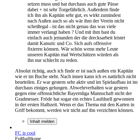
setzen muss und hat durchaus auch gute Pässe
dabei + ist sehr Torgefährlich. Außerdem finde
ich ihn als Kapitän sehr gut, es wirkt zumindest
nach Außen auch so als wär ihm der Verein nicht
scheißegal - ist das nicht genau das was viele
immer verlangt haben ? Und mit ihm hast du
einfach auch jemanden der die drecksarbeit leistet
damit Kanuric und Co. Sich aufs offensive
fixieren können. Wär schön wenn mehr Leute
unseren Kapitän mal Wertschätzen würden als
ihn nur schlecht zu reden.
Absolut richtig, auch ich finde er ist nach außen ein Kapitän
wie er im Buche steht. Nach innen kann ich es natürlich nicht
beurteilen. Er war gestern sehr aktiv und im Spielaufbau ist im
durchaus einiges gelungen. Abwehrverhalten war gestern
gegen eine offensichtliche Bayernliga Mannschaft nicht der
Gradmesser. Fröde hat sogar ein echtes Laufduell gewonnen
in der ersten Halbzeit. Wenn er das Thema mit den Karten in
Griff bekommt, werden wir nicht auf ihn verzichten können.
Inhalt melden
FC is cool
Fußballikone