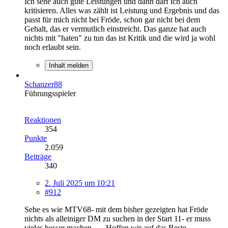
Ich sehe auch gute Leistungen und dann darf ich auch
kritisieren. Alles was zählt ist Leistung und Ergebnis und das
passt für mich nicht bei Fröde, schon gar nicht bei dem
Gehalt, das er vermutlich einstreicht. Das ganze hat auch
nichts mit "haten" zu tun das ist Kritik und die wird ja wohl
noch erlaubt sein.
Inhalt melden
Schanzer88
Führungsspieler
Reaktionen
354
Punkte
2.059
Beiträge
340
2. Juli 2025 um 10:21
#912
Sehe es wie MTV68- mit dem bisher gezeigten hat Fröde
nichts als alleiniger DM zu suchen in der Start 11- er muss
vieles besser machen …. Hoffen wir auf das Beste