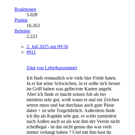
Reaktionen
5.028
Punkte
16.263
Beiträge
2.221
2. Juli 2025 um 09:50
#911
Zitat von Leberkassemmel
Ich finds erstaunlich wie viele hier Fröde haten.
Ja er hat seine Schwächen, Ja er sollte sich besser
im Griff haben was gelbe/rote Karten angeht.
Aber ich finde er macht seinen Job als 6er
meistens sehr gut, weiß wann er mal ein Zeichen
setzen muss und hat durchaus auch gute Pässe
dabei + ist sehr Torgefährlich. Außerdem finde
ich ihn als Kapitän sehr gut, es wirkt zumindest
nach Außen auch so als wär ihm der Verein nicht
scheißegal - ist das nicht genau das was viele
immer verlangt haben ? Und mit ihm hast du