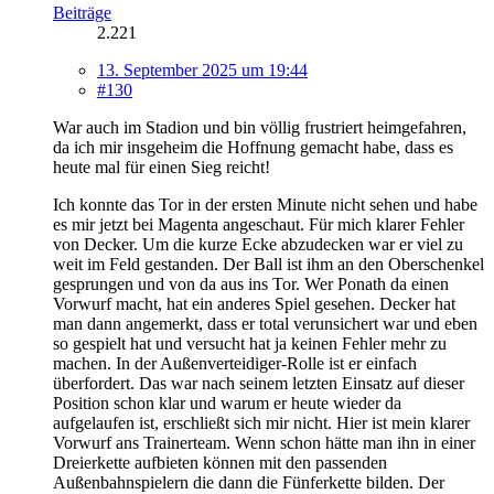
Beiträge
2.221
13. September 2025 um 19:44
#130
War auch im Stadion und bin völlig frustriert heimgefahren,
da ich mir insgeheim die Hoffnung gemacht habe, dass es
heute mal für einen Sieg reicht!
Ich konnte das Tor in der ersten Minute nicht sehen und habe
es mir jetzt bei Magenta angeschaut. Für mich klarer Fehler
von Decker. Um die kurze Ecke abzudecken war er viel zu
weit im Feld gestanden. Der Ball ist ihm an den Oberschenkel
gesprungen und von da aus ins Tor. Wer Ponath da einen
Vorwurf macht, hat ein anderes Spiel gesehen. Decker hat
man dann angemerkt, dass er total verunsichert war und eben
so gespielt hat und versucht hat ja keinen Fehler mehr zu
machen. In der Außenverteidiger-Rolle ist er einfach
überfordert. Das war nach seinem letzten Einsatz auf dieser
Position schon klar und warum er heute wieder da
aufgelaufen ist, erschließt sich mir nicht. Hier ist mein klarer
Vorwurf ans Trainerteam. Wenn schon hätte man ihn in einer
Dreierkette aufbieten können mit den passenden
Außenbahnspielern die dann die Fünferkette bilden. Der