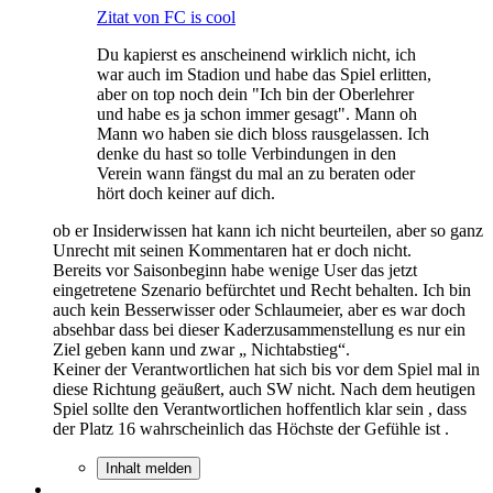
Zitat von FC is cool
Du kapierst es anscheinend wirklich nicht, ich
war auch im Stadion und habe das Spiel erlitten,
aber on top noch dein "Ich bin der Oberlehrer
und habe es ja schon immer gesagt". Mann oh
Mann wo haben sie dich bloss rausgelassen. Ich
denke du hast so tolle Verbindungen in den
Verein wann fängst du mal an zu beraten oder
hört doch keiner auf dich.
ob er Insiderwissen hat kann ich nicht beurteilen, aber so ganz
Unrecht mit seinen Kommentaren hat er doch nicht.
Bereits vor Saisonbeginn habe wenige User das jetzt
eingetretene Szenario befürchtet und Recht behalten. Ich bin
auch kein Besserwisser oder Schlaumeier, aber es war doch
absehbar dass bei dieser Kaderzusammenstellung es nur ein
Ziel geben kann und zwar „ Nichtabstieg“.
Keiner der Verantwortlichen hat sich bis vor dem Spiel mal in
diese Richtung geäußert, auch SW nicht. Nach dem heutigen
Spiel sollte den Verantwortlichen hoffentlich klar sein , dass
der Platz 16 wahrscheinlich das Höchste der Gefühle ist .
Inhalt melden