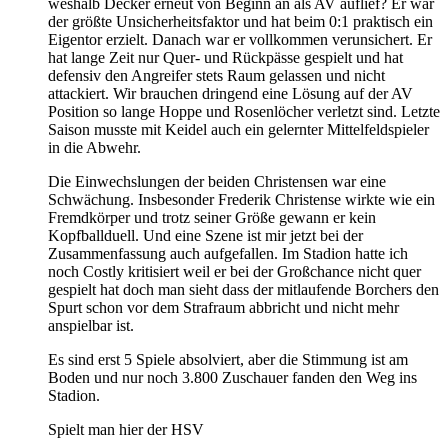
weshalb Decker erneut von Beginn an als AV auflief? Er war
der größte Unsicherheitsfaktor und hat beim 0:1 praktisch ein
Eigentor erzielt. Danach war er vollkommen verunsichert. Er
hat lange Zeit nur Quer- und Rückpässe gespielt und hat
defensiv den Angreifer stets Raum gelassen und nicht
attackiert. Wir brauchen dringend eine Lösung auf der AV
Position so lange Hoppe und Rosenlöcher verletzt sind. Letzte
Saison musste mit Keidel auch ein gelernter Mittelfeldspieler
in die Abwehr.
Die Einwechslungen der beiden Christensen war eine
Schwächung. Insbesonder Frederik Christense wirkte wie ein
Fremdkörper und trotz seiner Größe gewann er kein
Kopfballduell. Und eine Szene ist mir jetzt bei der
Zusammenfassung auch aufgefallen. Im Stadion hatte ich
noch Costly kritisiert weil er bei der Großchance nicht quer
gespielt hat doch man sieht dass der mitlaufende Borchers den
Spurt schon vor dem Strafraum abbricht und nicht mehr
anspielbar ist.
Es sind erst 5 Spiele absolviert, aber die Stimmung ist am
Boden und nur noch 3.800 Zuschauer fanden den Weg ins
Stadion.
Spielt man hier der HSV