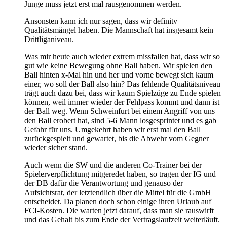
Junge muss jetzt erst mal rausgenommen werden.
Ansonsten kann ich nur sagen, dass wir definitv
Qualitätsmängel haben. Die Mannschaft hat insgesamt kein
Drittliganiveau.
Was mir heute auch wieder extrem missfallen hat, dass wir so
gut wie keine Bewegung ohne Ball haben. Wir spielen den
Ball hinten x-Mal hin und her und vorne bewegt sich kaum
einer, wo soll der Ball also hin? Das fehlende Qualitätsniveau
trägt auch dazu bei, dass wir kaum Spielzüge zu Ende spielen
können, weil immer wieder der Fehlpass kommt und dann ist
der Ball weg. Wenn Schweinfurt bei einem Angriff von uns
den Ball erobert hat, sind 5-6 Mann losgesprintet und es gab
Gefahr für uns. Umgekehrt haben wir erst mal den Ball
zurückgespielt und gewartet, bis die Abwehr vom Gegner
wieder sicher stand.
Auch wenn die SW und die anderen Co-Trainer bei der
Spielerverpflichtung mitgeredet haben, so tragen der IG und
der DB dafür die Verantwortung und genauso der
Aufsichtsrat, der letztendlich über die Mittel für die GmbH
entscheidet. Da planen doch schon einige ihren Urlaub auf
FCI-Kosten. Die warten jetzt darauf, dass man sie rauswirft
und das Gehalt bis zum Ende der Vertragslaufzeit weiterläuft.