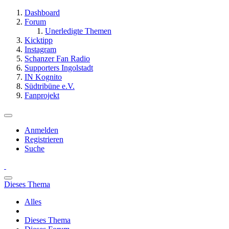
Dashboard
Forum
Unerledigte Themen
Kicktipp
Instagram
Schanzer Fan Radio
Supporters Ingolstadt
IN Kognito
Südtribüne e.V.
Fanprojekt
Anmelden
Registrieren
Suche
Dieses Thema
Alles
Dieses Thema